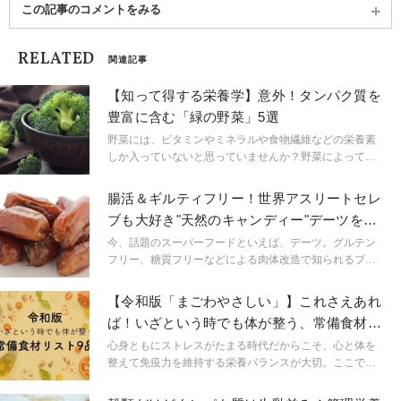
書『居酒屋ダイエット』（三笠書房）。趣味はトラ
この記事のコメントをみる
イアスロン、100kmウルトラマラソン、フルマラソ
ン、全米ヨガアライアンス200習得中。
RELATED
関連記事
【知って得する栄養学】意外！タンパク質を
豊富に含む「緑の野菜」5選
野菜には、ビタミンやミネラルや食物繊維などの栄養素
しか入っていないと思っていませんか？野菜によっては
タンパク質が意外と多く含まれている野菜もあるので
す。 身体を鍛えている方はもちろん、身体にとって必要
腸活＆ギルティフリー！世界アスリートセレ
なたんぱく質を野菜から賢くとる方法をお伝えします。
ブも大好き"天然のキャンディー"デーツを管
理栄養士が解説
今、話題のスーパーフードといえば、デーツ。グルテン
フリー、糖質フリーなどによる肉体改造で知られるプロ
テニスプレーヤーのジョコビッチが試合中のエナジーフ
ードにしているほか、海外セレブが、心と体が喜ぶギル
【令和版「まごわやさしい」】これさえあれ
ティーフリーなスイーツ、ヘルシースナッキングフード
ば！いざという時でも体が整う、常備食材リ
として愛用。＃detesはSNSで145万件！ 日本でも人気が
スト9品とは
沸騰し、ドライフルーツとしてスーパーやコンビニでも
心身ともにストレスがたまる時代だからこそ、心と体を
手軽に買えるようになりました。 もうお試しになりまし
整えて免疫力を維持する栄養バランスが大切。ここで見
たか？ その魅力は、黒砂糖のような濃厚な「甘さ」。 そ
直したいのが和食の基本「ま・ご・わ・や・さ・し・
れでいて、アラブ地方では「神のフルーツ」と称され、
い」。今回は令和版にアップデートして、これさえ抑え