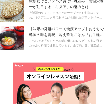
穀類だけどタンパク質は牛乳並み！管理栄養
贈答品とされる美容健康のスーパーフード！その魅力に
ておけば！の食材9選をご紹介。
士が注目する「キヌア」の魅力とは
迫ります。
今話題のキヌア。デリなどのサラダでもお馴染みです
ね。キヌアはコクリでありながら優れたプラントベース
（植物性たんぱく質）食材。「米化」もOK！いつもの白
米やパスタを置き換えることで腸内環境を整え、免疫力
【味噌の発酵パワーで免疫アップ】おうちで
アップ、美肌、ダイエットにも効果が期待できます。
韓国の味を再現！冷え撃退ごはん「お手軽ク
ッパ」作り方
こちらでは「からだと地球に優しいレシピ」を旬の野菜
たっぷり料理で連載しています。全て肉、卵、乳製品、
小麦、白砂糖を使わないヴィーガン＆グルテンフリー。
体型や健康のことが気になる方に、積極的に食べて欲し
い旬の野菜料理を、料理＆ピアノ教室【ピアノスイーツ
ジューンベリー京都】YOKOがご紹介。講師は獣医師、
栄養学講師でもあり【カンタン！食べてきれい、健康に
なれる魔法のレシピ】をお伝えします。自身も3人子育て
ママでもあり、手軽さと栄養を重視！是非お試しくださ
い。