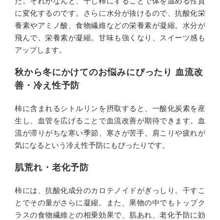
た。それがなんと、干し柿にすることで体を温める性質
に変化するのです。さらに水分が抜けるので、抗酸化栄
養素やアミノ酸、食物繊維などの栄養素が凝縮。水分が
飛んで、栄養素が凝縮。甘味も強くなり、スイーツ感も
アップします。
秋から冬にかけてのお悩みにぴったり 血流改
善・冷え性予防
柿に含まれるシトルリンを摂取すると、一酸化炭素を産
生し、血管を広げることで血流改善が期待できます。血
流が滞りがちな寒い季節、寒さが苦手、肩こりや疲れが
気になるという冷え性予防にもぴったりです。
肌荒れ・老化予防
柿には、抗酸化成分のカロテノイドがぎっしり。干すこ
とでその量がさらに凝縮。また、果物の中でもトップク
ラスの食物繊維との相乗効果で、肌あれ、老化予防に効