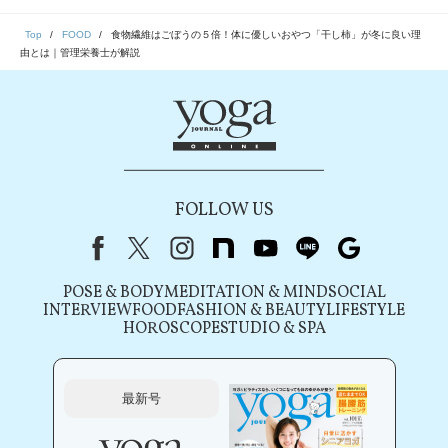
Top
FOOD
食物繊維はごぼうの５倍！体に優しいおやつ「干し柿」が冬に良い理
由とは｜管理栄養士が解説
FOLLOW US
Facebook
X（旧Twitter）
instagram
note
youtube
line
Google
POSE & BODY
MEDITATION & MIND
SOCIAL
INTERVIEW
FOOD
FASHION & BEAUTY
LIFESTYLE
HOROSCOPE
STUDIO & SPA
最新号