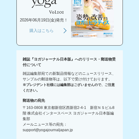
Vol.101
2026年06月19日(金)発売！
購入はこちら
雑誌『ヨガジャーナル日本版』へのリリース・郵送物受
付について
雑誌編集部宛ての新製品情報などのニュースリリース、
サンプルの郵送物等は、以下で受け付けております。
※プレジデント社様には編集部はございませんので、ご注意
ください。
郵送物の宛先
〒163-0808 東京都新宿区西新宿2-4-1 新宿ＮＳビル8
階 株式会社インタースペース ヨガジャーナル日本版編
集部
メールニュース等の宛先：
support@yogajournaljapan.jp