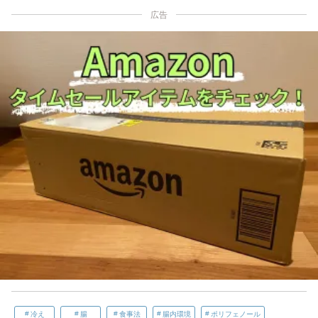
広告
冷え
腸
食事法
腸内環境
ポリフェノール