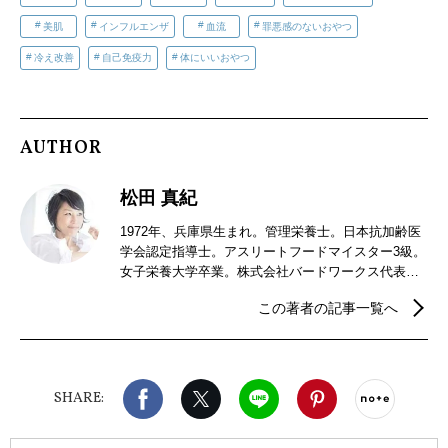
美肌
インフルエンザ
血流
罪悪感のないおやつ
冷え改善
自己免疫力
体にいいおやつ
AUTHOR
松田 真紀
1972年、兵庫県生まれ。管理栄養士。日本抗加齢医
学会認定指導士。アスリートフードマイスター3級。
女子栄養大学卒業。株式会社バードワークス代表取
締役。1994年、明治乳業株式会社入社。その後、電
この著者の記事一覧へ
通など広告代理店勤務を経て、2014年、スポーツと
健康に特化した「食プロデュース」を行なう株式会
社バードワークス設立。自ら18才から15年以上20kg
の体重増減、摂食障害に。苦しいダイエット生活の
Facebook
X（旧twitter）
LINE
Pinterest
noteで
末辿り着いた、外食、コンビニ、レンチン、OK！ラ
SHARE:
クして食事を楽しむダイエットを提案する管理栄養
士として300以上の施設団体など多方面で活躍中。著