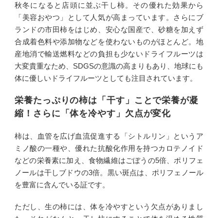
秋冬になると店頭に並ぶ干し柿。その優れた効果から
「美容おやつ」として人気が高まっています。さらにブ
ランドの市田柿をはじめ、安心な国産で、砂糖を加えず
合成着色料や添加物などを使わないものがほとんど。地
産地消で輸送燃料などの負担も少ないドライフルーツは
大変貴重なため、SDGSの意識の高まりもあり、地球にも
体に優しいドライフルーツとしても注目されています。
栄養たっぷりの柿は「干す」ことで栄養が凝
縮！さらに「体を冷やす」欠点が変化
柿は、血管を広げ血流促進する「シトルリン」というア
ミノ酸の一種や、優れた抗酸化作用を持つカロテノイド
などの栄養素に加え、食物繊維はごぼうの5倍、ポリフェ
ノールは干しブドウの3倍。黒い斑点は、ポリフェノール
を豊富に含んでいる証です。
ただし、生の柿には、体を冷やすという欠点がありまし