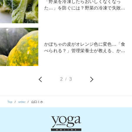
「野菜を冷凍したらおいしくなくなっ
た…」を防ぐには？野菜の冷凍で失敗し
ないコツ｜管理栄養士が伝授
かぼちゃの皮がオレンジ色に変色…「食
べられる？」管理栄養士が教える、かぼ
ちゃの扱い方
2
3
/
Top
writer
山口ミホ