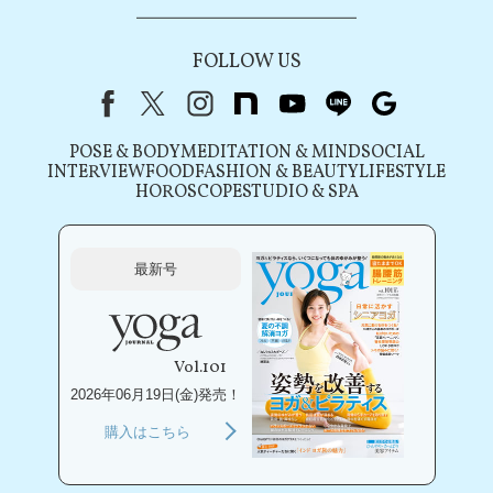
FOLLOW US
Facebook
X（旧Twitter）
instagram
note
youtube
line
Google
POSE & BODY
MEDITATION & MIND
SOCIAL
INTERVIEW
FOOD
FASHION & BEAUTY
LIFESTYLE
HOROSCOPE
STUDIO & SPA
最新号
Vol.101
2026年06月19日(金)発売！
購入はこちら