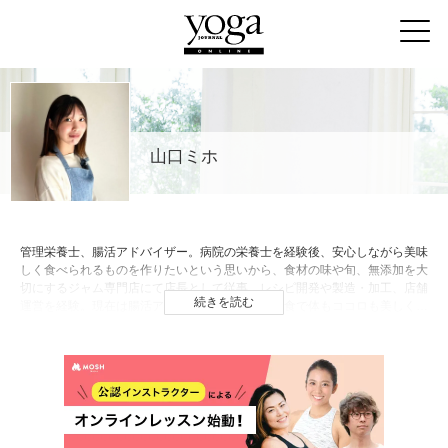
山口ミホ
管理栄養士、腸活アドバイザー。病院の栄養士を経験後、安心しながら美味
しく食べられるものを作りたいという思いから、食材の味や旬、無添加を大
切にするジャム専門店にて店長として従事。レシピ開発や製造・加工、店舗
続きを読む
運営を経験。現在は腸活アドバイザーを取得し、食で体もココロも美しくを
テーマに、フリーランス管理栄養士として活動。