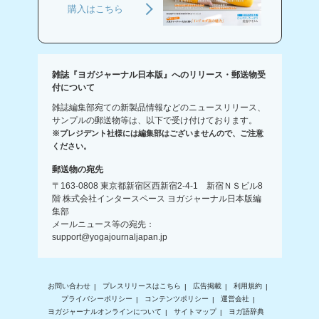
購入はこちら
雑誌『ヨガジャーナル日本版』へのリリース・郵送物受
付について
雑誌編集部宛ての新製品情報などのニュースリリース、
サンプルの郵送物等は、以下で受け付けております。
※プレジデント社様には編集部はございませんので、ご注意
ください。
郵送物の宛先
〒163-0808 東京都新宿区西新宿2-4-1 新宿ＮＳビル8
階 株式会社インタースペース ヨガジャーナル日本版編
集部
メールニュース等の宛先：
support@yogajournaljapan.jp
お問い合わせ
プレスリリースはこちら
広告掲載
利用規約
プライバシーポリシー
コンテンツポリシー
運営会社
ヨガジャーナルオンラインについて
サイトマップ
ヨガ語辞典