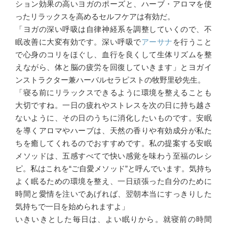
ション効果の高いヨガのポーズと、ハーブ・アロマを使
ったリラックスを高めるセルフケアは有効だ。
「ヨガの深い呼吸は自律神経系を調整していくので、不
眠改善に大変有効です。深い呼吸で
アーサナ
を行うこと
で心身のコリをほぐし、血行を良くして生体リズムを整
えながら、体と脳の疲労を回復していきます」とヨガイ
ンストラクター兼ハーバルセラピストの牧野里砂先生。
「寝る前にリラックスできるように環境を整えることも
大切ですね。一日の疲れやストレスを次の日に持ち越さ
ないように、その日のうちに消化したいものです。安眠
を導くアロマやハーブは、天然の香りや有効成分が私た
ちを癒してくれるのでおすすめです。私の提案する安眠
メソッドは、五感すべてで快い感覚を味わう至福のレシ
ピ。私はこれを“ご自愛メソッド”と呼んでいます。気持ち
よく眠るための環境を整え、一日頑張った自分のために
時間と愛情を注いであげれば、翌朝本当にすっきりした
気持ちで一日を始められますよ」
いきいきとした毎日は、よい眠りから。就寝前の時間