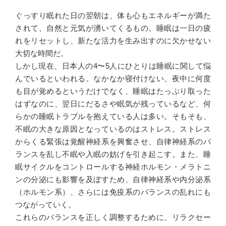
ぐっすり眠れた日の翌朝は、体も心もエネルギーが満た
されて、自然と元気が湧いてくるもの。睡眠は一日の疲
れをリセットし、新たな活力を生み出すのに欠かせない
大切な時間だ。
しかし現在、日本人の4〜5人にひとりは睡眠に関して悩
んでいるといわれる。なかなか寝付けない、夜中に何度
も目が覚めるというだけでなく、睡眠はたっぷり取った
はずなのに、翌日にだるさや眠気が残っているなど、何
らかの睡眠トラブルを抱えている人は多い。そもそも、
不眠の大きな原因となっているのはストレス。ストレス
からくる緊張は覚醒神経系を興奮させ、自律神経系のバ
ランスを乱し不眠や入眠の妨げを引き起こす。また、睡
眠サイクルをコントロールする神経ホルモン・メラトニ
ンの分泌にも影響を及ぼすため、自律神経系や内分泌系
（ホルモン系）、さらには免疫系のバランスの乱れにも
つながっていく。
これらのバランスを正しく調整するために、リラクセー