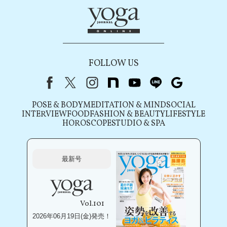
FOLLOW US
Facebook
X（旧Twitter）
instagram
note
youtube
line
Google
POSE & BODY
MEDITATION & MIND
SOCIAL
INTERVIEW
FOOD
FASHION & BEAUTY
LIFESTYLE
HOROSCOPE
STUDIO & SPA
最新号
Vol.101
2026年06月19日(金)発売！