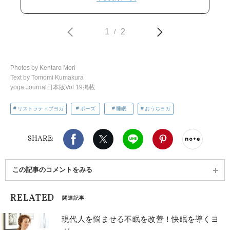
1
2
/
Photos by Kentaro Mori
Text by Tomomi Kumakura
yoga Journal日本版Vol.19掲載
リストラティブヨガ
ポーズ
睡眠
おうちヨガ
Facebook
X（旧twitter）
LINE
Pinterest
noteで
SHARE:
この記事のコメントをみる
RELATED
関連記事
現代人を悩ませる不眠を改善！快眠を導くヨ