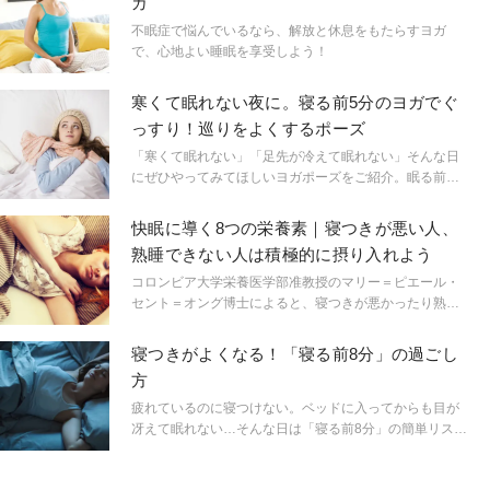
ガ
不眠症で悩んでいるなら、解放と休息をもたらすヨガ
で、心地よい睡眠を享受しよう！
寒くて眠れない夜に。寝る前5分のヨガでぐ
っすり！巡りをよくするポーズ
「寒くて眠れない」「足先が冷えて眠れない」そんな日
にぜひやってみてほしいヨガポーズをご紹介。眠る前
に、ベッドの前でできるのでぜひお試しを。ヨガティー
チャーのサントーシマ香先生に教えていただきました。
快眠に導く8つの栄養素｜寝つきが悪い人、
熟睡できない人は積極的に摂り入れよう
コロンビア大学栄養医学部准教授のマリー＝ピエール・
セント＝オング博士によると、寝つきが悪かったり熟睡
できない人は、普段の食事から快眠を導くことができる
そうだ。全体的に健康的な食事をとることは重要だが、
寝つきがよくなる！「寝る前8分」の過ごし
それに加えて、積極的に摂取するといい食品があるそう
方
だ。
疲れているのに寝つけない。ベッドに入ってからも目が
冴えて眠れない…そんな日は「寝る前8分」の簡単リスト
ラティブヨガで、スムーズな入眠へと誘いましょう。リ
ストラティブヨガを指導するリザ・ロウィッツ先生に教