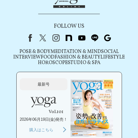
FOLLOW US
Facebook
X（旧Twitter）
instagram
note
youtube
line
Google
POSE & BODY
MEDITATION & MIND
SOCIAL
INTERVIEW
FOOD
FASHION & BEAUTY
LIFESTYLE
HOROSCOPE
STUDIO & SPA
最新号
Vol.101
2026年06月19日(金)発売！
購入はこちら