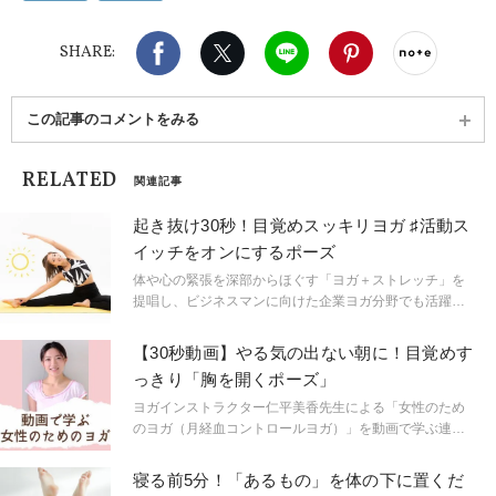
Facebook
X（旧twitter）
LINE
Pinterest
noteで
SHARE:
この記事のコメントをみる
RELATED
関連記事
起き抜け30秒！目覚めスッキリヨガ ♯活動ス
イッチをオンにするポーズ
体や心の緊張を深部からほぐす「ヨガ＋ストレッチ」を
提唱し、ビジネスマンに向けた企業ヨガ分野でも活躍す
る相楽のりこ先生に、目覚めを良くして一日を快適にス
タートさせるメソッドを教えてもらいました。ツラい寝
【30秒動画】やる気の出ない朝に！目覚めす
起きも、ヨガとストレッチを味方につければ、すっきり
っきり「胸を開くポーズ」
とした心身に整えられそう！ぜひトライしてみて♡
ヨガインストラクター仁平美香先生による「女性のため
のヨガ（月経血コントロールヨガ）」を動画で学ぶ連載
コーナー。足先や頭部などの末端からゆるめて【力みの
ない姿勢】を作り、体のゆるめる・しまるのバランスを
寝る前5分！「あるもの」を体の下に置くだ
整えるヨガです。このヨガを続けると呼吸が深まり、骨