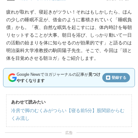
疲れが取れず、寝起きがツラい！それはもしかしたら、ほん
の少しの睡眠不足が、借金のように蓄積されていく「睡眠負
債」かも。「夜、自然な眠気を起こすには、体内時計を毎朝
リセットすることが大事。朝日を浴び、しっかり動いて一日
の活動の始まりを体に知らせるのが効果的です」と語るのは
明治薬科大学准教授の駒田陽子先生。そこで、今回は「頭と
体を目覚めさせる朝ヨガ」をご紹介します。
Google Newsでヨガジャーナルの記事が
見つけ
登録する
やすくなります
あわせて読みたい
冷房で脚のむくみがつらい【寝る前5分】股関節からむ
くみ流し
広告