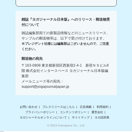
雑誌『ヨガジャーナル日本版』へのリリース・郵送物受
付について
雑誌編集部宛ての新製品情報などのニュースリリース、
サンプルの郵送物等は、以下で受け付けております。
※プレジデント社様には編集部はございませんので、ご注意
ください。
郵送物の宛先
〒163-0808 東京都新宿区西新宿2-4-1 新宿ＮＳビル8
階 株式会社インタースペース ヨガジャーナル日本版編
集部
メールニュース等の宛先：
support@yogajournaljapan.jp
お問い合わせ
プレスリリースはこちら
広告掲載
利用規約
プライバシーポリシー
コンテンツポリシー
運営会社
ヨガジャーナルオンラインについて
サイトマップ
ヨガ語辞典
© 2024 Interspace Co., Ltd.