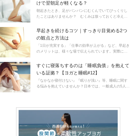
けで翌朝足が軽くなる？
盤底筋群などのインナーマッスルが働きやすくなるだけ
じゃなく、内臓も正しい位置に収まり、下腹部にある子
朝起きたとき、足がパンパンにむくんでいてびっくりし
宮など女性に大切な臓器を圧迫しない体に！
たことはありませんか？ むくみは放っておくと冷えや
代謝機能の低下につながることも。寝る前にすっきりさ
せておきたいものです！ ヨガティーチャー平賀恭子先
早起きを続けるコツ｜すっきり目覚める2つ
生から、日常的に行っているむくみ解消習慣を教えても
の観点と方法は
らいました。寝る前の5分間行うだけで、翌朝の足が違っ
てくるはず。今夜から試してみて。
「1日が充実する」「仕事の効率が上がる」など、早起き
のメリットは、様々な場で伝えられています。実際に早
起きが習慣になっている人も多いのではないでしょう
か？とは言え、冬が来て寒くなったら続かなくなっ
すぐに寝落ちするのは「睡眠負債」を抱えて
た…。そんな人もいるはず。寒さに負けず早起きを継続
いる証拠？【ヨガと睡眠#12】
させるコツってあるのでしょうか？
『なかなか寝付けない』『眠りが浅い』等、睡眠に関す
る悩みを抱えていませんか？日本では、一般成人の5人に
1人が睡眠に関する悩みを抱えているといわれています。
多くの人が抱える睡眠に関する悩み。ヨガの実践が、そ
の睡眠の質を上げることは広く認知されている事実で
す。ここでは、ヨガ的観点から睡眠の質を向上させてい
く方法をご紹介していきます。