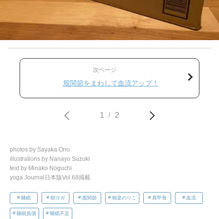
次ページ
股関節をまわして血流アップ！
1
2
/
photos by Sayaka Ono
illustrations by Nanayo Suzuki
text by Minako Noguchi
yoga Journal日本版Vol.68掲載
睡眠
朝ヨガ
股関節
相楽のりこ
肩甲骨
血流
睡眠負債
睡眠不足