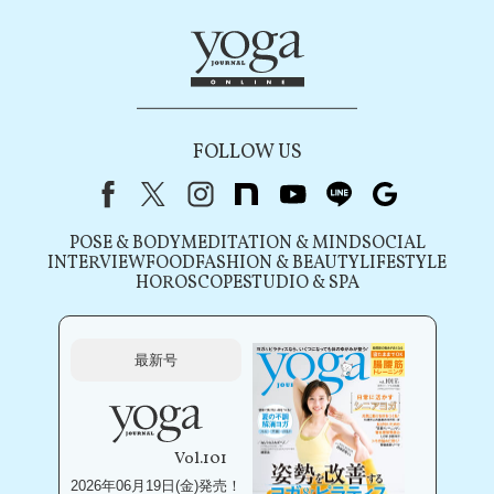
FOLLOW US
Facebook
X（旧Twitter）
instagram
note
youtube
line
Google
POSE & BODY
MEDITATION & MIND
SOCIAL
INTERVIEW
FOOD
FASHION & BEAUTY
LIFESTYLE
HOROSCOPE
STUDIO & SPA
最新号
Vol.101
2026年06月19日(金)発売！