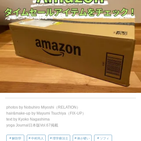
photos by Nobuhiro Miyoshi（RELATION）
hair&make-up by Mayumi Tsuchiya（FIX-UP）
text by Kyoko Nagashima
yoga Journal日本版Vol.67掲載
解剖学
中村尚人
理学療法士
体が硬い
ソフィ