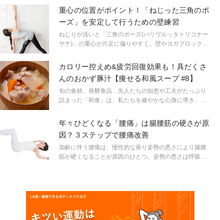
ポーズの真の効果までを徹底的に解説！ 人気ヨガインス
重心の位置がポイント！「ねじった三角のポ
トラクターの柳本和也先生に教えてもらいました。
ーズ」を安定して行うための壁練習
ねじりが浅いと「三角のポーズ(パリヴルッタトリコナー
サナ)」の重心が片足に偏りやすく。壁やヨガブロックを
使って適切な重心をつかみましょう。人気ヨガティーチ
ャーの芥川舞子先生が教えてくれました。
カロリー控えめ&疲労回復効果も！具だくさ
んのおかず豚汁【痩せる和風スープ #8】
旬の食材、発酵食品…先人たちの知恵や工夫がたっぷり
詰まった「和食」は、私たちを健やかな心身に導き、腸
内の環境を改善することでスリムな体形も叶えてくれま
す。食の欧米化が進んだ現代社会で、今こそ昔ながらの
年々ひどくなる「腰痛」は腸腰筋の硬さが原
「和ごはん」に立ち返りませんか？一汁一菜でなくても
因？３ステップで腰痛改善
OK！手軽に日常の食卓に取り入れられる和風スープレシ
ピを、管理栄養士の圓尾和紀さんが連載形式で教えてく
加齢に伴う腰痛は、慢性的な座り姿勢の悪さにより腸腰
れます。
筋が硬くなることが原因のひとつ。姿勢の悪さは呼吸を
浅くし、交感神経を優位に。症状緩和には腹筋を鍛えて
骨盤を安定させ、後屈で背筋を強くし、ねじって腰をほ
ぐす順番で。血行も促されます。アラフィフ世代の人気
ティーチャー・キミ先生が腰痛に効く３つのアプローチ
を伝授！