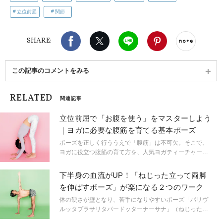
立位前屈
関節
Facebook
X（旧twitter）
LINE
Pinterest
noteで
SHARE:
この記事のコメントをみる
RELATED
関連記事
立位前屈で「お腹を使う」をマスターしよう
｜ヨガに必要な腹筋を育てる基本ポーズ
ポーズを正しく行ううえで「腹筋」は不可欠。そこで、
ヨガに役立つ腹筋の育て方を、人気ヨガティーチャーの
芥川舞子先生に教えていただきました。基本ポーズを通
して、ヨガ腹筋の使い方をマスターしましょう！
下半身の血流がUP！「ねじった立って両脚
を伸ばすポーズ」が楽になる２つのワーク
体の硬さが壁となり、苦手になりやすいポーズ「パリヴ
ルッタプラサリタパードッターナーサナ」（ねじった立
って両脚を伸ばすポーズ）。硬さを克服する練習法から