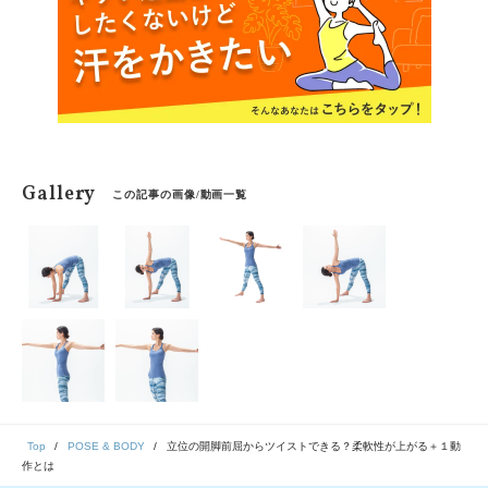
Gallery
この記事の画像/動画一覧
Top
POSE & BODY
立位の開脚前屈からツイストできる？柔軟性が上がる＋１動
作とは