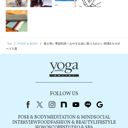
Top
POSE & BODY
夜が長い季節到来！おやすみ前に取り入れたい習慣&ヨガポ
ーズ５選
FOLLOW US
Facebook
X（旧Twitter）
instagram
note
youtube
line
Google
POSE & BODY
MEDITATION & MIND
SOCIAL
INTERVIEW
FOOD
FASHION & BEAUTY
LIFESTYLE
HOROSCOPE
STUDIO & SPA