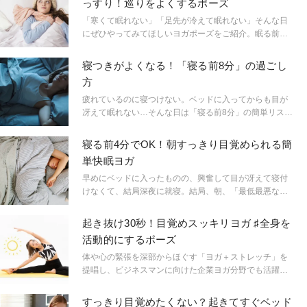
っすり！巡りをよくするポーズ
「寒くて眠れない」「足先が冷えて眠れない」そんな日
にぜひやってみてほしいヨガポーズをご紹介。眠る前
に、ベッドの前でできるのでぜひお試しを。ヨガティー
チャーのサントーシマ香先生に教えていただきました。
寝つきがよくなる！「寝る前8分」の過ごし
方
疲れているのに寝つけない。ベッドに入ってからも目が
冴えて眠れない…そんな日は「寝る前8分」の簡単リスト
ラティブヨガで、スムーズな入眠へと誘いましょう。リ
ストラティブヨガを指導するリザ・ロウィッツ先生に教
寝る前4分でOK！朝すっきり目覚められる簡
えていただきました。
単快眠ヨガ
早めにベッドに入ったものの、興奮して目が冴えて寝付
けなくて、結局深夜に就寝。結局、朝、「最低最悪な気
分」で目覚める…そんな経験がある人は少なくないは
ず。そんなときぜひ試してほしいポーズをご紹介。ポー
起き抜け30秒！目覚めスッキリヨガ ♯全身を
ズと言っても、クッションさえあればできてしまうし、
活動的にするポーズ
体が硬くても問題なし。マインドを鎮めるポーズで、気
持ちよく眠りにつこう。リストラティブヨガを指導する
体や心の緊張を深部からほぐす「ヨガ＋ストレッチ」を
リザ・ロウィッツ先生に教えていただいた。
提唱し、ビジネスマンに向けた企業ヨガ分野でも活躍す
る相楽のりこ先生に、目覚めを良くして一日を快適にス
タートさせるメソッドを教えてもらいました。ツラい寝
すっきり目覚めたくない？起きてすぐベッド