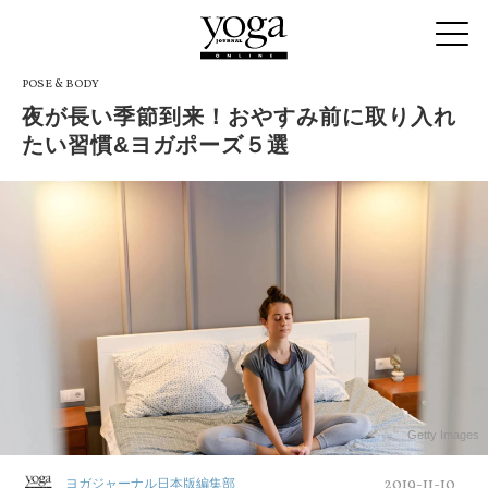
POSE & BODY
夜が長い季節到来！おやすみ前に取り入れ
たい習慣&ヨガポーズ５選
Getty Images
2019-11-10
ヨガジャーナル日本版編集部