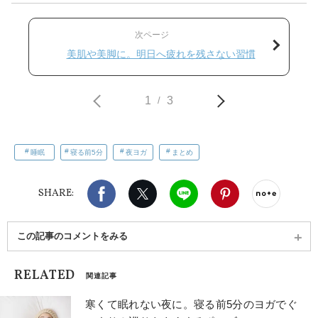
次ページ
美肌や美脚に。明日へ疲れを残さない習慣
1
3
/
睡眠
寝る前5分
夜ヨガ
まとめ
Facebook
X（旧twitter）
LINE
Pinterest
noteで
SHARE:
この記事のコメントをみる
RELATED
関連記事
寒くて眠れない夜に。寝る前5分のヨガでぐ