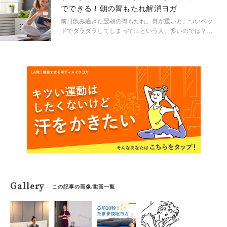
起きも、ヨガとストレッチを味方につければ、すっきり
でできる！朝の胃もたれ解消ヨガ
とした心身に整えられそう！ぜひトライしてみて♡
前日飲み過ぎた翌朝の胃もたれ。胃が重いと、ついベッ
ドでダラダラしてしまって…という人、多いのでは？
起きてすぐにできるヨガポーズで、胃の重さを解消しま
しょう。ヨガ講師の佐久間涼子先生に教えていただきま
した。
Gallery
この記事の画像/動画一覧