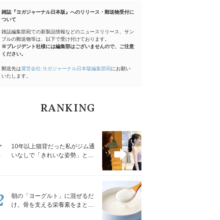
雑誌『ヨガジャーナル日本版』へのリリース・郵送物受付に
ついて
雑誌編集部宛ての新製品情報などのニュースリリース、サン
プルの郵送物等は、以下で受け付けております。
※プレジデント社様には編集部はございませんので、ご注意
ください。
郵送先は
運営会社:ヨガジャーナル日本版編集部宛
にお願い
いたします。
RANKING
1
10年以上猫背だった私がジム通
いなしで「きれいな姿勢」と褒
められるようになった秘密の習
慣
2
朝の「ヨーグルト」に混ぜるだ
け。骨を支える栄養素をまとめ
て補える食材3選｜管理栄養士が