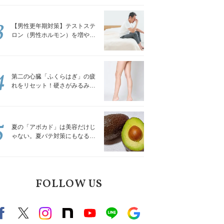
解説
3
【男性更年期対策】テストステ
ロン（男性ホルモン）を増やす
「５つの食品」
4
第二の心臓「ふくらはぎ」の疲
れをリセット！硬さがみるみる
ほぐれる「壁を使ってできる簡
単ストレッチ」
5
夏の「アボカド」は美容だけじ
ゃない。夏バテ対策にもなる意
外な食べ方｜管理栄養士が解説
FOLLOW US
Facebook
X（旧twitter）
instagram
note
Youtube
line
Google