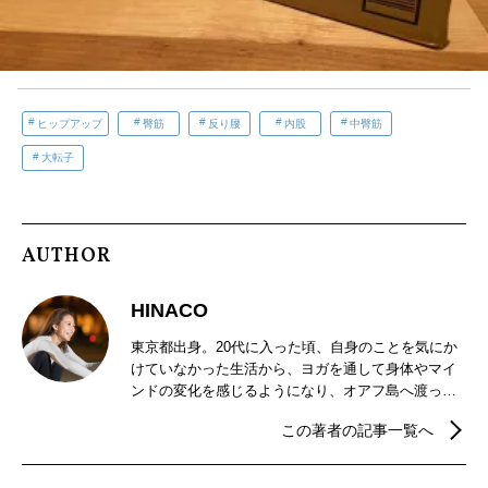
ヒップアップ
臀筋
反り腰
内股
中臀筋
大転子
AUTHOR
HINACO
東京都出身。20代に入った頃、自身のことを気にか
けていなかった生活から、ヨガを通して身体やマイ
ンドの変化を感じるようになり、オアフ島へ渡って
ヨガの学びを深める。毎朝マインドフルネス瞑想や
この著者の記事一覧へ
ヨガを実践し、日々探究。“今“ある自分を最大限体験
するようなヨガ、マインドフルネスを伝えている。
（2021年ヨガフェスタ講師／マイプロテインヨガ講