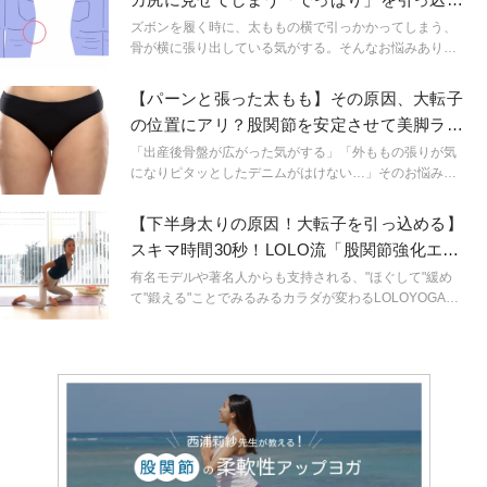
る寝たままエクサ
ズボンを履く時に、太ももの横で引っかかってしまう、
骨が横に張り出している気がする。そんなお悩みありま
せんか。もしかしたら「大転子」と呼ばれる太ももの骨
の位置が乱れていることが原因かもしれません。
【パーンと張った太もも】その原因、大転子
の位置にアリ？股関節を安定させて美脚ライ
ンを作るエクサ
「出産後骨盤が広がった気がする」「外ももの張りが気
になりピタッとしたデニムがはけない…」そのお悩み、
大転子の位置が関係しているかもしれません。今回は大
転子の出っ張り改善のためのエクササイズをご紹介しま
【下半身太りの原因！大転子を引っ込める】
す。スッキリとした脚のラインに近づき、日常動作の安
スキマ時間30秒！LOLO流「股関節強化エク
定にも繋がっていきますよ。
サ」
有名モデルや著名人からも支持される、"ほぐして"緩め
て"鍛える"ことでみるみるカラダが変わるLOLOYOGAメ
ソッドを紹介。生活の中のほんのわずかなスキマ時間の
30秒でもカラダを正しく動かすことでみるみるカラダは
変わってくれるんです。短い時間でも毎日カラダを動か
すことを習慣にしていきましょう！