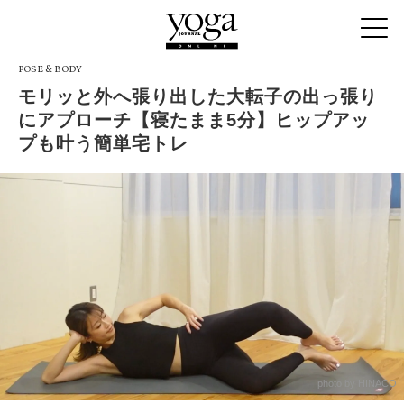
POSE & BODY
モリッと外へ張り出した大転子の出っ張り
にアプローチ【寝たまま5分】ヒップアッ
プも叶う簡単宅トレ
photo by HINACO