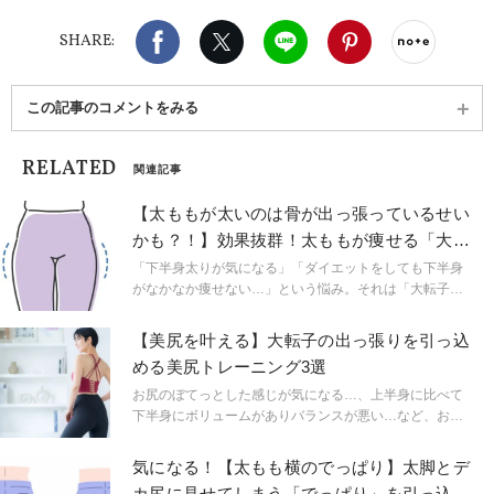
師／TODAYヨガスタジオにてレッスン開催中）
Facebook
X（旧twitter）
LINE
Pinterest
noteで
SHARE:
この記事のコメントをみる
RELATED
関連記事
【太ももが太いのは骨が出っ張っているせい
かも？！】効果抜群！太ももが痩せる「大転
子消滅エクサ」
「下半身太りが気になる」「ダイエットをしても下半身
がなかなか痩せない…」という悩み。それは「大転子」
が出っ張って太ももが横に張り出しているのが原因かも
しれません。今回は大転子が出っ張る原因や、その解消
【美尻を叶える】大転子の出っ張りを引っ込
方法をご紹介します。
める美尻トレーニング3選
お尻のぼてっとした感じが気になる…、上半身に比べて
下半身にボリュームがありバランスが悪い…など、お尻
の形やラインのことでお悩みの方も多いのではないでし
ょうか。今回はぼてっとしたお尻になってしまう原因と
気になる！【太もも横のでっぱり】太脚とデ
それを解消するトレーニングを3つご紹介します。
カ尻に見せてしまう「でっぱり」を引っ込め