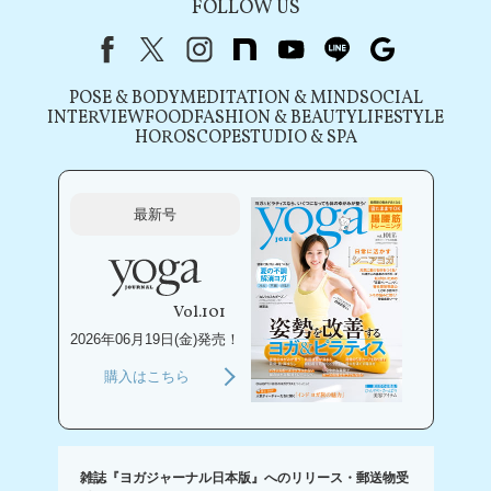
FOLLOW US
Facebook
X（旧Twitter）
instagram
note
youtube
line
Google
POSE & BODY
MEDITATION & MIND
SOCIAL
INTERVIEW
FOOD
FASHION & BEAUTY
LIFESTYLE
HOROSCOPE
STUDIO & SPA
最新号
Vol.101
2026年06月19日(金)発売！
購入はこちら
雑誌『ヨガジャーナル日本版』へのリリース・郵送物受