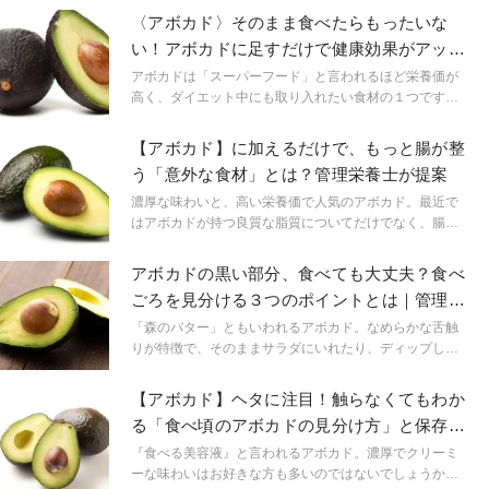
間違えてしまうと、健康やダイエットのために食べてい
〈アボカド〉そのまま食べたらもったいな
たつもりが逆に太ってしまうことも。今回はダイエット
い！アボカドに足すだけで健康効果がアップ
中におすすめのアボカドの食べ方について解説します。
する食材とは？
アボカドは「スーパーフード」と言われるほど栄養価が
高く、ダイエット中にも取り入れたい食材の１つです。
そのままで食べても栄養満点ですが、他の食材と組み合
わせることで、さらに嬉しい効果を得られることをご存
【アボカド】に加えるだけで、もっと腸が整
知ですか？今回はアボカドにプラスするだけで、ダイエ
う「意外な食材」とは？管理栄養士が提案
ット効果や健康効果が得られる食材を紹介します。
濃厚な味わいと、高い栄養価で人気のアボカド。最近で
はアボカドが持つ良質な脂質についてだけでなく、腸活
にも良いということ点も知られるようになってきまし
た。 今回は、アボカドにプラスすることで腸活に役立つ
アボカドの黒い部分、食べても大丈夫？食べ
意外な食材についてもご紹介します。
ごろを見分ける３つのポイントとは｜管理栄
養士が解説
「森のバター」ともいわれるアボカド。なめらかな舌触
りが特徴で、そのままサラダにいれたり、ディップしに
したりしてさまざまな料理で楽しめますよね。ところ
が、切ってみたら中身が黒くなっていた経験はありませ
【アボカド】ヘタに注目！触らなくてもわか
んか？今回はアボカドの「黒い部分」や食べごろのアボ
る「食べ頃のアボカドの見分け方」と保存方
カドの見分け方について解説します。
法を栄養士が解説
『食べる美容液』と言われるアボカド。濃厚でクリーミ
ーな味わいはお好きな方も多いのではないでしょうか？