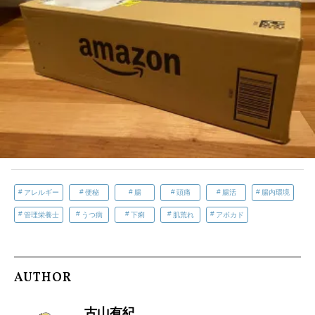
アレルギー
便秘
腸
頭痛
腸活
腸内環境
管理栄養士
うつ病
下痢
肌荒れ
アボカド
AUTHOR
古山有紀