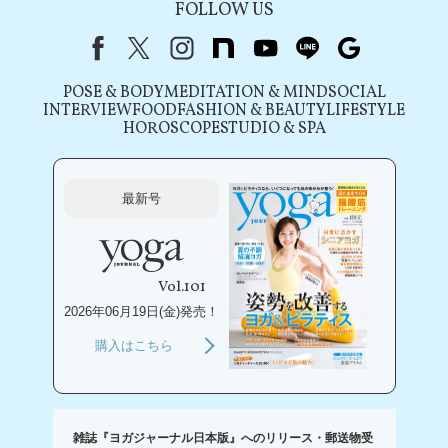
FOLLOW US
Facebook
X（旧Twitter）
instagram
note
youtube
line
Google
POSE & BODY
MEDITATION & MIND
SOCIAL
INTERVIEW
FOOD
FASHION & BEAUTY
LIFESTYLE
HOROSCOPE
STUDIO & SPA
最新号
Vol.101
2026年06月19日(金)発売！
購入はこちら
雑誌『ヨガジャーナル日本版』へのリリース・郵送物受