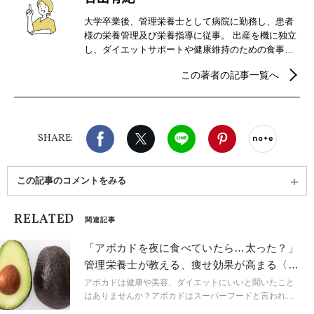
大学卒業後、管理栄養士として病院に勤務し、患者
様の栄養管理及び栄養指導に従事。 出産を機に独立
し、ダイエットサポートや健康維持のための食事カ
ウンセリングを行う。また、食事と健康、美容、ダ
この著者の記事一覧へ
イエットに関する記事を中心にライターとしても活
動中。
Facebook
X（旧twitter）
LINE
Pinterest
noteで
SHARE:
この記事のコメントをみる
RELATED
関連記事
「アボカドを夜に食べていたら…太った？」
管理栄養士が教える、痩せ効果が高まる〈ア
ボカドの食べ方〉
アボカドは健康や美容、ダイエットにいいと聞いたこと
はありませんか？アボカドはスーパーフードと言われる
ほど栄養価が高い食材ですが、食べる量やタイミングを