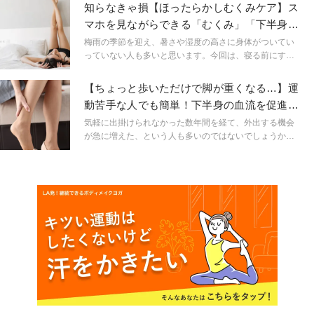
防・解消するカギとなる部分のストレッチを習慣にして
知らなきゃ損【ほったらかしむくみケア】ス
みましょう！
マホを見ながらできる「むくみ」「下半身リ
セット」方法
梅雨の季節を迎え、暑さや湿度の高さに身体がついてい
っていない人も多いと思います。今回は、寝る前にする
「だるい下半身をリセットできる」むくみケア法をご紹
介。寝たままでもスマホを見ながらでもできちゃいま
【ちょっと歩いただけで脚が重くなる…】運
す！
動苦手な人でも簡単！下半身の血流を促進す
る「むくみとり」
気軽に出掛けられなかった数年間を経て、外出する機会
が急に増えた、という人も多いのではないでしょうか。
一方で、外出から帰宅すると「脚が重い」「むくんでい
る」といった疲れを感じる人も多いでしょう。今回はス
トレッチが苦手な人でも外に出てトレーニングをする時
間がない人でも続けられる、下半身の血流UPエクササイ
ズをご紹介します。