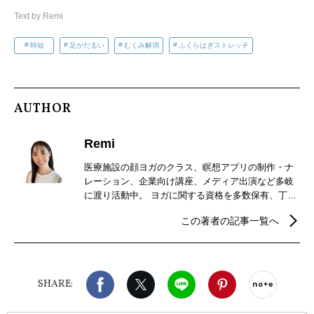
Text by Remi
時短
足がだるい
むくみ解消
ふくらはぎストレッチ
AUTHOR
Remi
医療施設の顔ヨガのクラス、瞑想アプリの制作・ナ
レーション、企業向け講座、メディア出演など多岐
に渡り活動中。 ヨガに関する資格を多数保有、丁寧
なガイドとポーズ調整で、10代から90代までの幅広
この著者の記事一覧へ
い世代に、心身のリフレッシュの時間と変化を届け
ている。 また、自身が過去に心身の不調を感じた経
験から、ヨガ以外にも健康のための食事指導や睡眠
改善指導、日常に取り入れられるように、生活習慣
Facebook
X（旧twitter）
LINE
Pinterest
noteで
を共に見直すことを目標に活動をしている。
SHARE: