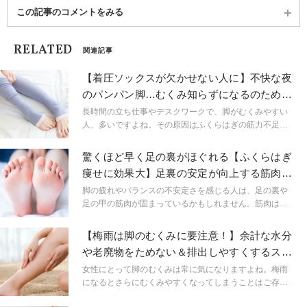
この記事のコメントをみる
RELATED
関連記事
【着圧ソックスが欠かせない人に】不快な夜
のパンパン脚…むくみ知らずになるのための
ふくらはぎエクサ
長時間の立ち仕事やデスクワークで、脚がむくみやすい
人、多いですよね。その原因はふくらはぎの筋力不足と
こわばりにあるかもしれません。今回はふくらはぎにア
プローチしたエクササイズ＆ストレッチをご紹介。脚の
驚くほど早く足の裏がほぐれる【ふくらはぎ
むくみに悩む妊婦さんにもおすすめですよ。
痩せに効果大】足裏の安定が向上する筋肉の
交差点ストレッチ
脚の疲れやバランスの不安定さを感じる人は、足の裏や
足の甲の筋肉が固まっているかもしれません。筋肉は筋
肉同士で交わる交差点があります。そこをスムーズにし
てあげるだけで驚くほど早く足の裏がほぐれて、床に密
【梅雨は脚のむくみに要注意！】余計な水分
着する足の裏や重心の安定を感じられる気持ちのいいス
や老廃物をためない＆排出しやすくするスト
トレッチのご紹介です。
レッチ
女性にとって脚のむくみは常に気になりますよね。梅雨
になるとさらにむくみやすくなってしまうことはご存知
でしたか？むくみが気になるこの時期に、むくみを予