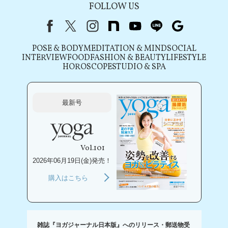
FOLLOW US
Facebook
X（旧Twitter）
instagram
note
youtube
line
Google
POSE & BODY
MEDITATION & MIND
SOCIAL
INTERVIEW
FOOD
FASHION & BEAUTY
LIFESTYLE
HOROSCOPE
STUDIO & SPA
最新号
Vol.101
2026年06月19日(金)発売！
購入はこちら
雑誌『ヨガジャーナル日本版』へのリリース・郵送物受