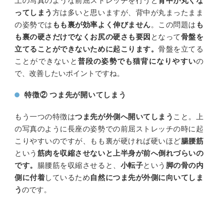
上の写真のような前屈ストレッチを行うと
背中が丸くな
ってしまう
方は多いと思いますが、背中が丸まったまま
の姿勢では
もも裏が効率よく伸びません
。この問題は
も
も裏の硬さだけでなくお尻の硬さも要因
となって
骨盤を
立てることができないために起こります。
骨盤を立てる
ことができないと
普段
の
姿勢でも猫背になりやすい
の
で、改善したいポイントですね。
特徴② つま先が開いてしまう
もう一つの特徴は
つま先が外側へ開いてしまう
こと。上
の写真のように長座の姿勢での前屈ストレッチの時に起
こりやすいのですが、もも裏が硬ければ硬いほど
腸腰筋
という
筋肉を収縮させないと上半身が前へ倒れづらいの
です。
腸腰筋を収縮させると、
小転子
という
脚の骨の内
側に付着
しているため
自然につま先が外側に向いてしま
う
のです。