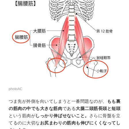
photoAC
つま先が外側を向いてしまうと一番問題なのが、
もも裏
の筋肉の中でも大きな筋肉
である
大腿二頭筋長頭と短頭
という筋肉が
しっかり
伸ばせないこと。
さらに骨盤を立
てるのに大切な
お尻まわりの筋肉も伸びにくくなってし