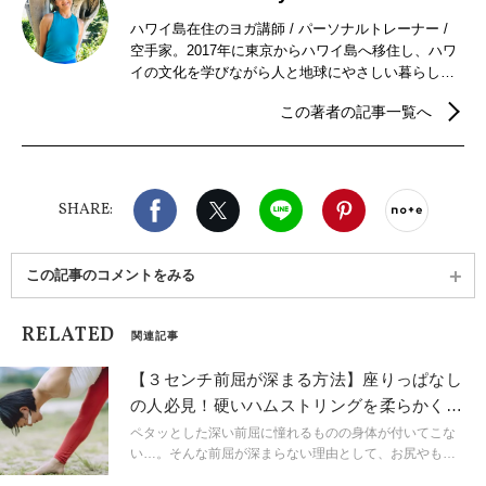
ハワイ島在住のヨガ講師 / パーソナルトレーナー /
空手家。2017年に東京からハワイ島へ移住し、ハワ
イの文化を学びながら人と地球にやさしい暮らしを
実践中。大自然溢れるハワイ島からオンラインを通
この著者の記事一覧へ
じてヨガ、瞑想、ボディコンディショニングなどの
セッションを世界中の方へ提供中。フィットネスと
ヨガ通算指導歴は30年以上。
Facebook
X（旧twitter）
LINE
Pinterest
noteで
SHARE:
この記事のコメントをみる
RELATED
関連記事
【３センチ前屈が深まる方法】座りっぱなし
の人必見！硬いハムストリングを柔らかくす
るストレッチ
ペタッとした深い前屈に憧れるものの身体が付いてこな
い…。そんな前屈が深まらない理由として、お尻やもも
裏の筋肉の硬さが大きく関係しています。お尻やもも裏