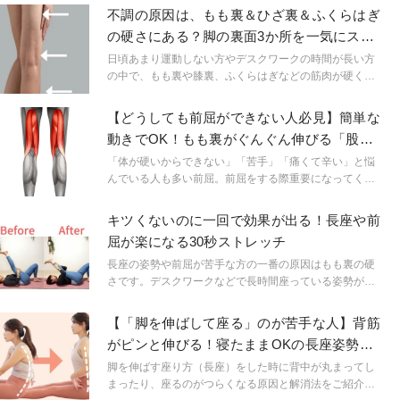
を柔らかくほぐすことで、「あと３センチ」が簡単に叶
不調の原因は、もも裏＆ひざ裏＆ふくらはぎ
います！
の硬さにある？脚の裏面3か所を一気にスト
レッチするポーズ
日頃あまり運動しない方やデスクワークの時間が長い方
の中で、もも裏や膝裏、ふくらはぎなどの筋肉が硬くな
っている人はいませんか？この3つのパーツは体調管理の
面でもとても大事な部分なので、体の不調を招かないよ
【どうしても前屈ができない人必見】簡単な
うこれらの部分をまとめてケアしていきましょう。
動きでOK！もも裏がぐんぐん伸びる「股関
節ストレッチ」
「体が硬いからできない」「苦手」「痛くて辛い」と悩
んでいる人も多い前屈。前屈をする際重要になってくる
のが「もも裏の筋肉（ハムストリングス）の柔軟性」で
す。今回は簡単に心地よくハムストリングを伸ばす動き
キツくないのに一回で効果が出る！長座や前
をご紹介。毎日続ければ、絶対変わります！
屈が楽になる30秒ストレッチ
長座の姿勢や前屈が苦手な方の一番の原因はもも裏の硬
さです。デスクワークなどで長時間座っている姿勢が続
く方ほど、もも裏の筋肉が硬くなっていることが多いで
す。今回は頑張らない、無理のない姿勢でたった30秒で
【「脚を伸ばして座る」のが苦手な人】背筋
変わるストレッチをご紹介します。
がピンと伸びる！寝たままOKの長座姿勢改
善エクサ4選
脚を伸ばす座り方（長座）をした時に背中が丸まってし
まったり、座るのがつらくなる原因と解消法をご紹介し