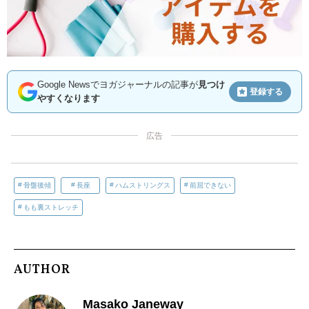
Google Newsでヨガジャーナルの記事が
見つけ
登録する
やすくなります
広告
骨盤後傾
長座
ハムストリングス
前屈できない
もも裏ストレッチ
AUTHOR
Masako Janeway