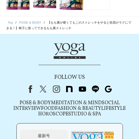
Top
POSE & BODY
【もも裏が硬くてもこのストレッチをやると前屈がラクにで
きる！】椅子に座ってできるもも裏ストレッチ
FOLLOW US
Facebook
X（旧Twitter）
instagram
note
youtube
line
Google
POSE & BODY
MEDITATION & MIND
SOCIAL
INTERVIEW
FOOD
FASHION & BEAUTY
LIFESTYLE
HOROSCOPE
STUDIO & SPA
最新号