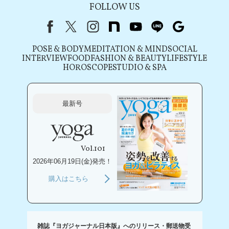
FOLLOW US
Facebook
X（旧Twitter）
instagram
note
youtube
line
Google
POSE & BODY
MEDITATION & MIND
SOCIAL
INTERVIEW
FOOD
FASHION & BEAUTY
LIFESTYLE
HOROSCOPE
STUDIO & SPA
最新号
Vol.101
2026年06月19日(金)発売！
購入はこちら
雑誌『ヨガジャーナル日本版』へのリリース・郵送物受