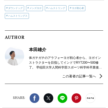
ダウンドッグ
メンズヨガ
ハムストリング
ヨガ初心者
ハムストリングス
AUTHOR
本田雄介
体ガチガチのアラフォーヨガ初心者から、ヨガイン
ストラクターを目指してインドでRYT200〜500修
了。 早稲田大学人間科学部スポーツ科学科卒業後、
アパレル業界で就職するも、40歳を前に「自分らし
この著者の記事一覧へ
さとは？」「人生の意義とは？」と考え始める。ヨ
ガのもつ効果や精神性にも惹かれて転身を決意。イ
ンドで資格取得後、大手ヨガスクールでインストラ
クター養成講師を務め、2025年からフリーランス
Facebook
X（旧twitter）
LINE
Pinterest
noteで
に。
SHARE: