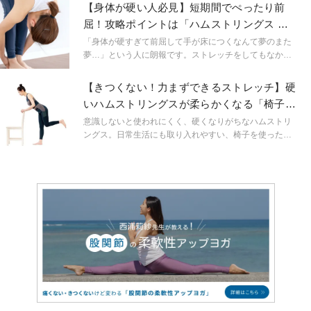
めにオススメの「開脚ではない」トレーニング法をご紹
【身体が硬い人必見】短期間でぺったり前
介します。
屈！攻略ポイントは「ハムストリングス 」
と「大腿四頭筋」
「身体が硬すぎて前屈して手が床につくなんて夢のまた
夢…」という人に朗報です。ストレッチをしてもなかな
か柔らかくならないなら、ハムスリングスだけでなく大
腿四頭筋にも着目してみるといいですよ！
【きつくない！力まずできるストレッチ】硬
いハムストリングスが柔らかくなる「椅子を
使ったワーク」
意識しないと使われにくく、硬くなりがちなハムストリ
ングス。日常生活にも取り入れやすい、椅子を使ったチ
ェアワークで無理なく効率よく柔軟性を高めましょう。