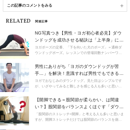
この記事のコメントをみる
RELATED
関連記事
NG写真つき【男性・ヨガ初心者必見】ダウ
ンドッグを成功させる秘訣は「上半身」にあ
り！
ヨガポーズの定番、「下を向いた犬のポーズ」＝通称ダ
ウンドッグポーズ。レッスンでの登場回数ナンバーワン
といってもよいポーズですが、苦手意識を持っている人
も多いと思います。苦しく感じることなく、快適に行う
男性にありがち「ヨガのダウンドッグが苦
ためのポイントをまとめてご紹介します。
手…」を解決！意識すれば男性でもできるよ
うになる裏ワザ
ヨガでおなじみのダウンドッグ。見た目はシンプルです
が、いざやってみると難しさを感じる人も多いと思いま
す。今回は、特に男性にありがちなお悩みをチェック！
さまざまなお悩みをまとめて改善する裏ワザをご紹介し
【開脚できる＝股関節が柔らかい、は間違
ます。
い？】股関節をバランスよくほぐす「ダウン
ドッグエクサ」
「股関節のストレッチ=開脚」と考える人も多いと思いま
すが、開脚ストレッチだけでは股関節のバランスを崩し
てしまう可能性があります。股関節トラブルを避けるた