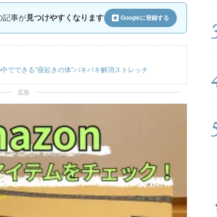
ルの記事が
見つけやすくなります
Googleに
登録する
中でできる"寝起きの体"バキバキ解消ストレッチ
広告