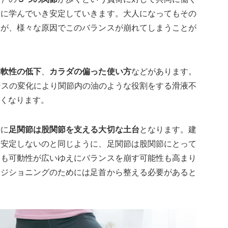
然に学んでいき安定していきます。大人になってもその
すが、様々な原因でこのバランスが崩れてしまうことが
柔軟性の低下
、
カラダの偏った使い方
などがあります。
ンスの変化により関節内の油のような役割をする滑液不
くなります。
特に
足関節は股関節を支える大切な土台
となります。建
は安定しないのと同じように、足関節は股関節にとって
りも可動性が広いゆえにバランスを崩す可能性も高まり
ポジショニングのためには足首から整える必要があると