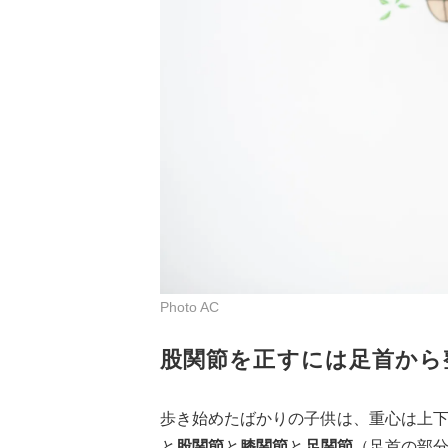
Photo AC
股関節を正すには足首から
歩き始めたばかりの子供は、重心は上
と
股関節
と
膝関節
と
足関節
（足首の部