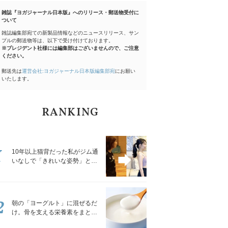
雑誌『ヨガジャーナル日本版』へのリリース・郵送物受付に
ついて
雑誌編集部宛ての新製品情報などのニュースリリース、サン
プルの郵送物等は、以下で受け付けております。
※プレジデント社様には編集部はございませんので、ご注意
ください。
郵送先は
運営会社:ヨガジャーナル日本版編集部宛
にお願い
いたします。
RANKING
1
10年以上猫背だった私がジム通
いなしで「きれいな姿勢」と褒
められるようになった秘密の習
慣
2
朝の「ヨーグルト」に混ぜるだ
け。骨を支える栄養素をまとめ
て補える食材3選｜管理栄養士が