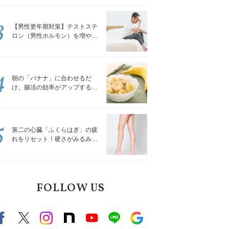
解説
3
【男性更年期対策】テストステ
ロン（男性ホルモン）を増やす
「５つの食品」
4
朝の「バナナ」に合わせるだ
け。腸活の効率がアップする食
べ方3選｜食の専門家が解説
5
第二の心臓「ふくらはぎ」の疲
れをリセット！硬さがみるみる
ほぐれる「壁を使ってできる簡
単ストレッチ」
FOLLOW US
Facebook
X（旧twitter）
instagram
note
Youtube
line
Google