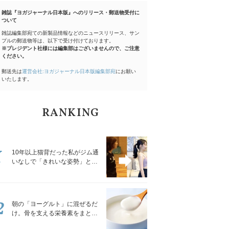
雑誌『ヨガジャーナル日本版』へのリリース・郵送物受付に
ついて
雑誌編集部宛ての新製品情報などのニュースリリース、サン
プルの郵送物等は、以下で受け付けております。
※プレジデント社様には編集部はございませんので、ご注意
ください。
郵送先は
運営会社:ヨガジャーナル日本版編集部宛
にお願い
いたします。
RANKING
1
10年以上猫背だった私がジム通
いなしで「きれいな姿勢」と褒
められるようになった秘密の習
慣
2
朝の「ヨーグルト」に混ぜるだ
け。骨を支える栄養素をまとめ
て補える食材3選｜管理栄養士が