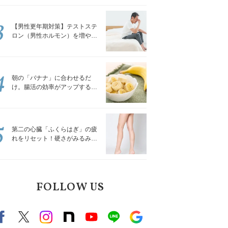
解説
3
【男性更年期対策】テストステ
ロン（男性ホルモン）を増やす
「５つの食品」
4
朝の「バナナ」に合わせるだ
け。腸活の効率がアップする食
べ方3選｜食の専門家が解説
5
第二の心臓「ふくらはぎ」の疲
れをリセット！硬さがみるみる
ほぐれる「壁を使ってできる簡
単ストレッチ」
FOLLOW US
Facebook
X（旧twitter）
instagram
note
Youtube
line
Google