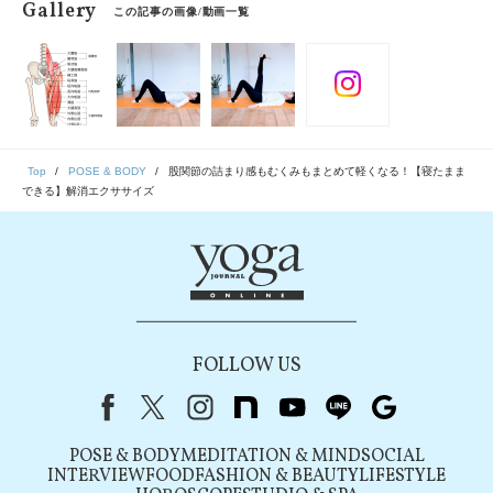
Gallery
この記事の画像/動画一覧
Top
POSE & BODY
股関節の詰まり感もむくみもまとめて軽くなる！【寝たまま
できる】解消エクササイズ
FOLLOW US
Facebook
X（旧Twitter）
instagram
note
youtube
line
Google
POSE & BODY
MEDITATION & MIND
SOCIAL
INTERVIEW
FOOD
FASHION & BEAUTY
LIFESTYLE