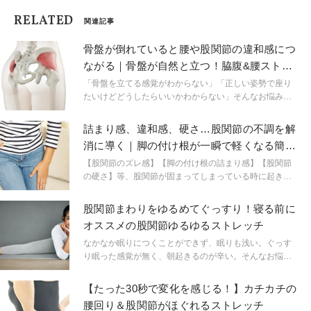
RELATED
関連記事
骨盤が倒れていると腰や股関節の違和感につ
ながる｜骨盤が自然と立つ！脇腹&腰ストレ
ッチ
「骨盤を立てる感覚がわからない」「正しい姿勢で座り
たいけどどうしたらいいかわからない」そんなお悩みを
感じていませんか？骨盤が倒れていると座り姿勢や立ち
姿勢が崩れたり、腰や股関節の違和感を引き起こす原因
詰まり感、違和感、硬さ…股関節の不調を解
になります。そこで今日は骨盤が自然と正しい位置に立
消に導く｜脚の付け根が一瞬で軽くなる簡単
つ脇腹＆腰ストレッチをご紹介します。
ストレッチ
【股関節のズレ感】【脚の付け根の詰まり感】【股関節
の硬さ】等、股関節が固まってしまっている時に起きて
いる不調は大きく分けて3つあります。 この3つの症状の
ケアには様々なストレッチがありますが、3つの症状改善
股関節まわりをゆるめてぐっすり！寝る前に
の基礎となるお手軽ストレッチをご紹介します。
オススメの股関節ゆるゆるストレッチ
なかなか眠りにつくことができず、眠りも浅い。ぐっす
り眠った感覚が無く、朝起きるのが辛い。そんなお悩み
を持つ方は、筋緊張が高いことが原因かもしれません。
【たった30秒で変化を感じる！】カチカチの
腰回り＆股関節がほぐれるストレッチ