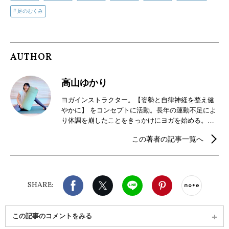
足のむくみ
AUTHOR
高山ゆかり
ヨガインストラクター。【姿勢と自律神経を整え健
やかに】 をコンセプトに活動。長年の運動不足によ
り体調を崩したことをきっかけにヨガを始める。ヨ
ガに筋膜リリース、ピラティスを取り入れることで
この著者の記事一覧へ
硬かった体がほぐれ、インストラクターの資格取得
に至る。福岡市内のスタジオ、自宅にてヨガレッス
ンを行う。RYT200/チェアヨガ/ピラティスインスト
ラクター/アロマテラピー検定1級。プライベートで
Facebook
X（旧twitter）
LINE
Pinterest
noteで
は2児の母。
SHARE:
この記事のコメントをみる