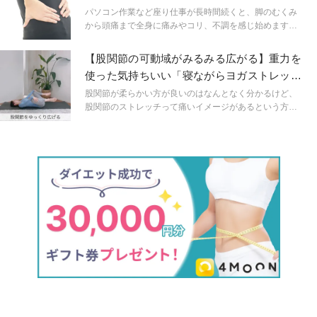
パソコン作業など座り仕事が長時間続くと、脚のむくみ
から頭痛まで全身に痛みやコリ、不調を感じ始めます。
そんな時は、たった30秒でできるストレッチを取り入れ
てみましょう。隙間時間に行うだけでも、身体と心の変
【股関節の可動域がみるみる広がる】重力を
化を感じられます！
使った気持ちいい「寝ながらヨガストレッ
チ」
股関節が柔らかい方が良いのはなんとなく分かるけど、
股関節のストレッチって痛いイメージがあるという方は
是非お試しください。重力を使って寝たまま気持ち良い
股関節ストレッチをご紹介します。