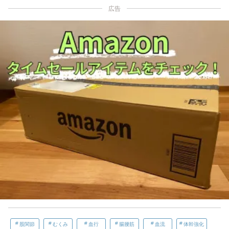
広告
股関節
むくみ
血行
腸腰筋
血流
体幹強化