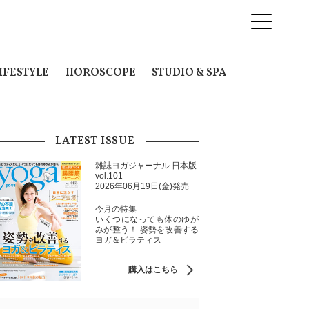
IFESTYLE
HOROSCOPE
STUDIO & SPA
LATEST ISSUE
雑誌ヨガジャーナル 日本版
vol.101
2026年06月19日(金)発売
今月の特集
いくつになっても体のゆが
みが整う！ 姿勢を改善する
ヨガ＆ピラティス
購入はこちら