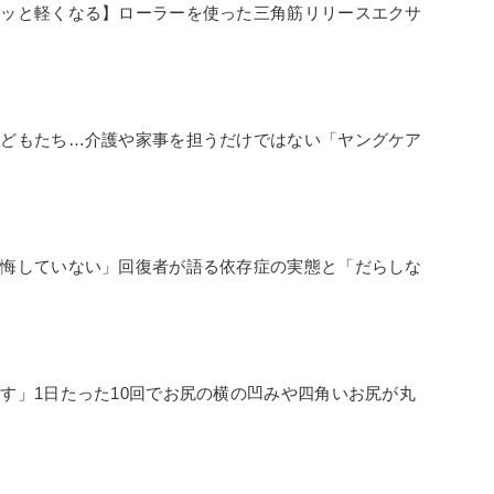
スッと軽くなる】ローラーを使った三角筋リリースエクサ
子どもたち…介護や家事を担うだけではない「ヤングケア
は
後悔していない」回復者が語る依存症の実態と「だらしな
す」1日たった10回でお尻の横の凹みや四角いお尻が丸