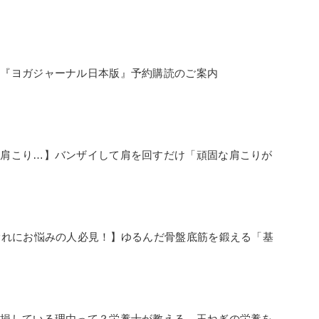
」
誌『ヨガジャーナル日本版』予約購読のご案内
な肩こり…】バンザイして肩を回すだけ「頑固な肩こりが
」
漏れにお悩みの人必見！】ゆるんだ骨盤底筋を鍛える「基
が損している理由って？栄養士が教える、玉ねぎの栄養を