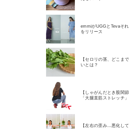
emmiがUGGとTev
をリリース
【セロリの茎、どこま
いとは？
【しゃがんだとき股関
「大腿直筋ストレッチ
【左右の歪み…悪化し