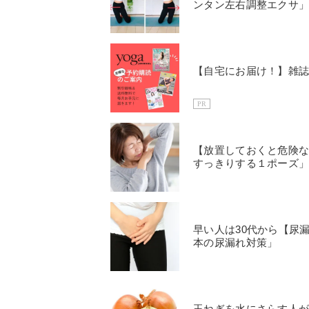
ンタン左右調整エクサ
【自宅にお届け！】雑
PR
【放置しておくと危険
すっきりする１ポーズ
早い人は30代から【尿
本の尿漏れ対策」
玉ねぎを水にさらす人