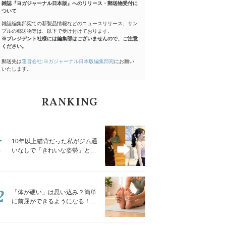
雑誌『ヨガジャーナル日本版』へのリリース・郵送物受付に
ついて
雑誌編集部宛ての新製品情報などのニュースリリース、サン
プルの郵送物等は、以下で受け付けております。
※プレジデント社様には編集部はございませんので、ご注意
ください。
郵送先は
運営会社:ヨガジャーナル日本版編集部宛
にお願い
いたします。
RANKING
1
10年以上猫背だった私がジム通
いなしで「きれいな姿勢」と褒
められるようになった秘密の習
慣
2
「体が硬い」は思い込み？簡単
に前屈ができるようになる！腿
裏を少しずつゆるめる「前屈ス
トレッチ」