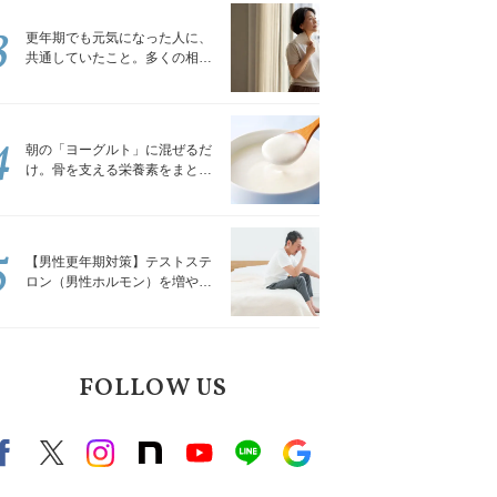
3
更年期でも元気になった人に、
共通していたこと。多くの相談
を受けてきた私が言える、たっ
たひとつのこと
4
朝の「ヨーグルト」に混ぜるだ
け。骨を支える栄養素をまとめ
て補える食材3選｜管理栄養士が
解説
5
【男性更年期対策】テストステ
ロン（男性ホルモン）を増やす
「５つの食品」
FOLLOW US
Facebook
X（旧twitter）
instagram
note
Youtube
line
Google