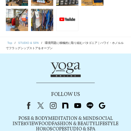
Top
STUDIO & SPA
環境問題に積極的に取り組むパタゴニア｜ハワイ・ホノルル
でフラッグシップストアをオープン
FOLLOW US
Facebook
X（旧Twitter）
instagram
note
youtube
line
Google
POSE & BODY
MEDITATION & MIND
SOCIAL
INTERVIEW
FOOD
FASHION & BEAUTY
LIFESTYLE
HOROSCOPE
STUDIO & SPA