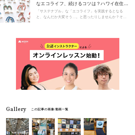
なエコライフ、続けるコツは？ハワイ在住カ
メラマンに聞いた
「サステナブル」な「エコライフ」を実践するとなる
と、なんだか大変そう…。と思ったりしませんか？そも
そも続けていかなければ意味がないので、一時的な流行
になってしまうのでは本末転倒。ストレスフリーな実践
の仕方をハワイ在住のカメラマンAyaさんに伺いまし
た。
Gallery
この記事の画像/動画一覧