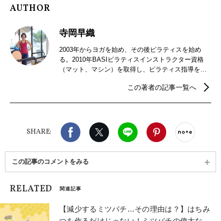
AUTHOR
寺岡早織
2003年からヨガを始め、その後ピラティスを始め
る。2010年BASIピラティスインストラクター資格
（マット、マシン）を取得し、ピラティス指導を開
始。結婚を機に2013年ハワイに移住し、その後もピ
この著者の記事一覧へ
ラティス指導を続ける。2015年よりハワイでの日本
人向けRYT200の解剖学講師を務める。2018年より
ヨガ・ピラティスインストラクターに特化したプロ
フィール写真のカメラマンとしても活動を開始。趣
Facebook
X（旧twitter）
LINE
Pinterest
noteで
味は絵を描くこと。 Instagram （ピラティスアカウ
SHARE:
ント）：@saori_pilates、Instagram（ハワイ写真ア
カウント）：@saori_hi_photography
この記事のコメントをみる
RELATED
関連記事
【減少するミツバチ…その理由は？】はちみ
つを作るだけじゃない！ミツバチの偉大な仕