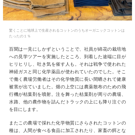
驚くことに地球上で生産されるコットンのうちオーガニックコットンは
たったの１％
百聞は一見にしかずということで、社員が綿花の栽培地
への見学ツアーを実施したところ、到着した途端に目が
ヒリヒリし、吐き気を催す人も。それは戦争で使われた
神経ガスと同じ化学薬品が使われていたのでした。そこ
で働く農場労働者はその化学物質に長い間晒されて健康
被害が出ていました。畑の上空には農薬散布のための飛
行機が枯葉剤を噴射。注を舞った枯葉剤が周りの農場、
水路、他の農作物を詰んだトラックの上にも降り注ぐの
を目にします。
またこの農場で採れた化学物質にさらされたコットンの
種は、人間が食べる食品に加工されたり、家畜の餌とな