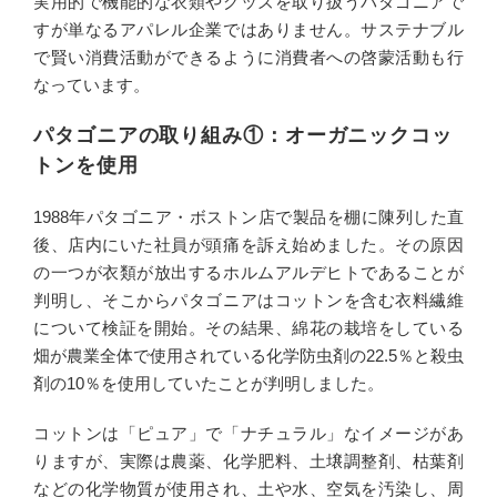
実用的で機能的な衣類やグッズを取り扱うパタゴニアで
すが単なるアパレル企業ではありません。サステナブル
で賢い消費活動ができるように消費者への啓蒙活動も行
なっています。
パタゴニアの取り組み①：オーガニックコッ
トンを使用
1988年パタゴニア・ボストン店で製品を棚に陳列した直
後、店内にいた社員が頭痛を訴え始めました。その原因
の一つが衣類が放出するホルムアルデヒトであることが
判明し、そこからパタゴニアはコットンを含む衣料繊維
について検証を開始。その結果、綿花の栽培をしている
畑が農業全体で使用されている化学防虫剤の22.5％と殺虫
剤の10％を使用していたことが判明しました。
コットンは「ピュア」で「ナチュラル」なイメージがあ
りますが、実際は農薬、化学肥料、土壌調整剤、枯葉剤
などの化学物質が使用され、土や水、空気を汚染し、周