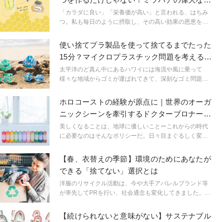
事と環境問題
「カラダに良い」「栄養価が高い」と言われる、はちみ
つ。私も毎日のように摂取し、その高い効果の恩恵を受
けています。ある時、養蜂家の友人からミツバチに関す
る想像もしていなかった話を聞き、「はちみつを楽し
使い捨てプラ製品を使って捨てるまでたった
む」から「ミツバチを介して地球を考える」ことになり
15分？マイクロプラスチック問題を考えるハ
ました。これは是非知っていただきたいと思い、今回記
ワイのクラフト
事にしました。
太平洋のど真ん中にあるハワイには海流や風に乗って
様々な地域からゴミが運ばれてきて、深刻なゴミ問題に
さらされています。その中でも「マイクロプラスチッ
ク」という小さなプラスチック片のゴミは、便利な使い
ホロコーストの経験が原点に｜世界のオーガ
捨て社会の裏で問題となっている環境問題の一つです。
ニックシーンを牽引するドクターブロナーが
海洋生物の命を危険に晒すだけでなく、私たちの体にも
製品に込めた思い
悪影響を及ぼすと言われています。今回は、マイクロプ
美しくなることは、地球に優しいことーこれからの時代
ラスチックを使ったクラフト作りを楽しみながら子供た
に必要なのはそんなポリシーだ。日々目まぐるしく変化
ちと一緒に環境について考えるファミリーに話を伺いま
する環境や世界情勢の中で、ビューティーに対するこれ
した。
までの価値観が大きく揺さぶられている現在。独自の美
【春、衣替えの季節】環境のためにあなたが
を創造することにいち早く乗り出した先駆者たちに聞
できる「捨てない」選択とは
く、ビューティービジネスと環境への取り組みとは。
洋服のリサイクル活動は、今や大手アパレルブランド等
が率先してPRを行い、社会通念も変化してきました。あ
なたの手元にある「捨てたい、でも捨てられない」その1
着も、生まれ変わることができるかもしれません。
【続けられないと意味がない】サステナブル