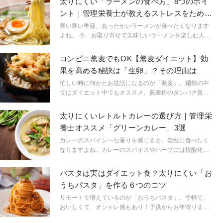
太りにくい「ラーメンの食べ方」8つのポイ
ント｜管理栄養士が教えるストレスをためな
いダイエット
寒い寒い季節、あったかいラーメンが食べたくなります
よね。 今、お取り寄せで美味しいラーメンを楽しむ人が
増えていますね。体を内側から温める汁物は、風邪など
から体を守るための免疫アップに適したメニュー。ダイ
コンビニ蕎麦でもOK【蕎麦ダイエット】効
エット中だって、ラーメンが食べたい時は食べましょ
果を高める秘訣は「生卵」？その理由は
う！ その方が、結果的にダイエットはうまくいきます。
ダイエットの成功の秘訣は、いかに楽して、食事を楽し
忙しい時に何かとお世話になるのが「蕎麦」。麺類の中
むか。とにかく、ストレスを溜めないこと。ダイエット
ではダイエット中でもオススメ。蕎麦粉のタンパク質や
中だって美味しいラーメンを楽しむ方法があります。お
ビタミン、の他、肝臓のケアにも働くルチンも含まれる
うちラーメンでも外食でもできる簡単なコツをご紹介！
健康食材です。本来なら蕎麦粉が豊富な本格そばが理想
太りにくいレトルトカレーの選び方｜管理栄
ですが、コンビニやスーパーの蕎麦でも太りにくい食べ
養士オススメ「グリーンカレー」3選
方が「プラス生卵！」なのです。
カレーのスパイシーな香りを感じると、無性に食べたく
なりますよね。カレーのスパイスやハーブには抗酸化作
用があり、血流改善や消化促進、脂肪燃焼に非常に優れ
た料理です。一方で、「カレーは太る！」というイメー
パスタは実はダイエット食？太りにくい「お
ジはありませんか？体脂肪の原因となる糖質が高いのは
うちパスタ」を作る６つのコツ
事実。でも、「ダイエット中だってカレーを食べた
い！」そんな声にお応えして、手軽で人気の「レトルト
リモートで増えているのが「おうちパスタ」。手軽で、
カレー」の中で「太りにくいカレー」としてチョイスし
おいしくて、オシャレ感もあり！子供からお年寄りま
たのは、女性に人気の「グリーンカレー」！その理由と
で、男女問わず人気のメニューですよね。でも「パスタ