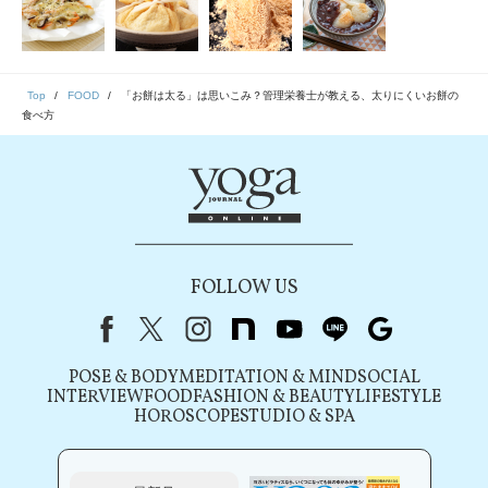
Top
FOOD
「お餅は太る」は思いこみ？管理栄養士が教える、太りにくいお餅の
食べ方
FOLLOW US
Facebook
X（旧Twitter）
instagram
note
youtube
line
Google
POSE & BODY
MEDITATION & MIND
SOCIAL
INTERVIEW
FOOD
FASHION & BEAUTY
LIFESTYLE
HOROSCOPE
STUDIO & SPA