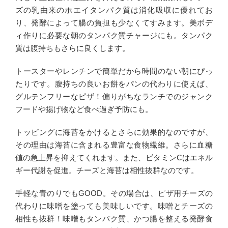
ズの乳由来のホエイタンパク質は消化吸収に優れてお
り、発酵によって腸の負担も少なくてすみます。美ボデ
ィ作りに必要な朝のタンパク質チャージにも。タンパク
質は腹持ちもさらに良くします。
トースターやレンチンで簡単だから時間のない朝にぴっ
たりです。腹持ちの良いお餅をパンの代わりに使えば、
グルテンフリーなピザ！偏りがちなランチでのジャンク
フードや揚げ物など食べ過ぎ予防にも。
トッピングに海苔をかけるとさらに効果的なのですが、
その理由は海苔に含まれる豊富な食物繊維。さらに血糖
値の急上昇を抑えてくれます。また、ビタミンCはエネル
ギー代謝を促進。チーズと海苔は相性抜群なのです。
手軽な青のりでもGOOD。その場合は、ピザ用チーズの
代わりに味噌を塗っても美味しいです。味噌とチーズの
相性も抜群！味噌もタンパク質、かつ腸を整える発酵食