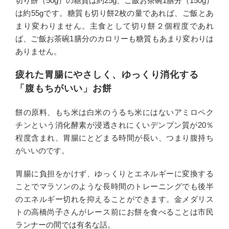
切り餅（50g）の糖質は約25g、ご飯お茶碗1膳分（150g）
は約55gです。糖質も切り餅2枚の量であれば、ご飯とあ
まり変わりません。主食として切り餅２個程度であれ
ば、ご飯お茶碗1膳分のカロリーも糖質もあまり変わりは
ありません。
疲れた胃腸にやさしく、ゆっくり消化する
「腹もちがいい」お餅
餅の原料、もち米は白米のうるち米にはないアミロペク
チンという消化酵素が浸透されにくいデンプン質が20％
程度含まれ、胃腸にとどまる時間が長い、つまり腹持ち
がいいのです。
胃腸に負担をかけず、ゆっくりとエネルギーに変換する
ことでマラソンのような長時間のトレーニングでも後半
のエネルギー切れを抑えることができます。金メダリス
トの高橋尚子さんがレース前にお餅を食べることは市民
ランナーの間では有名な話。