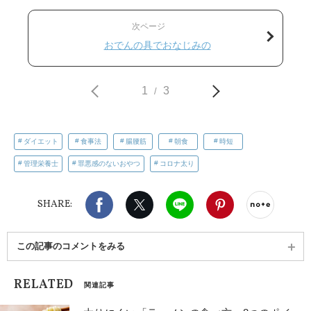
次ページ
おでんの具でおなじみの
1
3
/
ダイエット
食事法
腸腰筋
朝食
時短
管理栄養士
罪悪感のないおやつ
コロナ太り
Facebook
X（旧twitter）
LINE
Pinterest
noteで
SHARE:
この記事のコメントをみる
RELATED
関連記事