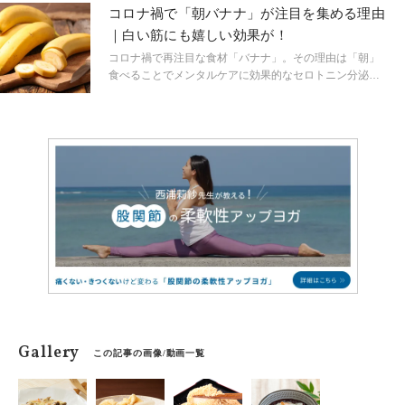
オススメ3選をご紹介。
は太りそう」と敬遠していた方も多いのでは？実はパス
コロナ禍で「朝バナナ」が注目を集める理由
タは炭水化物の中では血糖値の上がりにくい食品。上手
｜白い筋にも嬉しい効果が！
に使えばダイエット中だってオッケーなメニューなんで
す。そのコツをご紹介。我慢しないストレスフリーな方
コロナ禍で再注目な食材「バナナ」。その理由は「朝」
法で、健康的でスリムにキレイになりましょう。
食べることでメンタルケアに効果的なセロトニン分泌に
働くから。リラックス効果から安眠、便秘解消、冷えな
ど更年期症状の緩和、ダイエットにも嬉しい効果が期待
できます。最近では、プロテインドリンクの専門店が
続々登場、スーパーやコンビニでも有機栽培や産地にこ
だわったブランドバナナが登場。ぐっと美味しくなった
ワンランク上のバナナも手に入るようになりました。 バ
ナナは、もともとアスリート食。美しい筋力づくりには
かかせません。 なんとなくゆらぎやすいこの時期、バナ
ナのハッピーパワーをチャージしてみませんか。
Gallery
この記事の画像/動画一覧