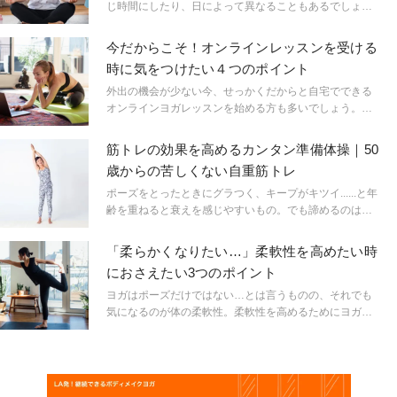
じ時間にしたり、日によって異なることもあるでしょ
う。時間帯によって気をつけたいポイントをおすすめポ
ーズの一例をあげながらご紹介します。
今だからこそ！オンラインレッスンを受ける
時に気をつけたい４つのポイント
外出の機会が少ない今、せっかくだからと自宅でできる
オンラインヨガレッスンを始める方も多いでしょう。ヨ
ガといえばスタジオで対面で行うものというイメージが
強いですが、今やどこでもレッスンが受けられる時代！
筋トレの効果を高めるカンタン準備体操｜50
快適にオンラインレッスンを受けるために、気をつけた
歳からの苦しくない自重筋トレ
いポイントをご紹介します。
ポーズをとったときにグラつく、キープがキツイ......と年
齢を重ねると衰えを感じやすいもの。でも諦めるのは早
計!筋肉は関節と違い、いくつになっても鍛えれば強くな
ります。そこで、50歳からの無理なく筋力UPできる方法
「柔らかくなりたい…」柔軟性を高めたい時
をご紹介!
におさえたい3つのポイント
ヨガはポーズだけではない…とは言うものの、それでも
気になるのが体の柔軟性。柔軟性を高めるためにヨガを
始めてみたい、始めたという人も多いはず。柔軟性を高
めるために3つのことを心がけましょう。