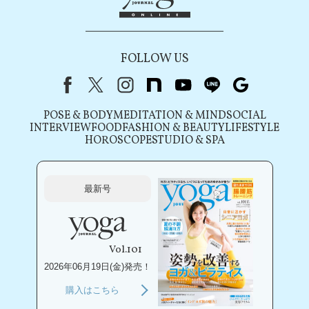
FOLLOW US
Facebook
X（旧Twitter）
instagram
note
youtube
line
Google
POSE & BODY
MEDITATION & MIND
SOCIAL
INTERVIEW
FOOD
FASHION & BEAUTY
LIFESTYLE
HOROSCOPE
STUDIO & SPA
最新号
Vol.101
2026年06月19日(金)発売！
購入はこちら