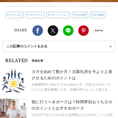
おうちヨガ
ヨガクラス
モチベーション
自分時間
自主練習
Facebook
X（旧twitter）
LINE
Pinterest
noteで
SHARE:
この記事のコメントをみる
RELATED
関連記事
ヨガを始めて数か月！太陽礼拝を今より上達
させるためのポイントは
自粛期間中に初めてヨガを始めた方、以前ヨガをやって
いたけど最近再開した方、太陽礼拝をもっと上達させた
い方。ヨガクラスではしょっちゅう出てくる太陽礼拝。
最初は付いていくことに必死だったけど、だんだんと慣
朝に行うべきポーズは？時間帯別おうちヨガ
れてくる頃ではないでしょうか。今よりもっと気持ちよ
のポイントとおすすめポーズ
く太陽礼拝を行うには、どういった点を意識すると良い
のでしょうか。
1日の中でおうちヨガをする時間は人それぞれ、いつも同