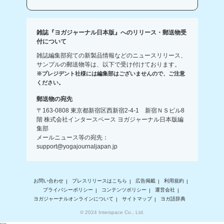
雑誌『ヨガジャーナル日本版』へのリリース・郵送物受
付について
雑誌編集部宛ての新製品情報などのニュースリリース、
サンプルの郵送物等は、以下で受け付けております。
※プレジデント社様には編集部はございませんので、ご注意
ください。
郵送物の宛先
〒163-0808 東京都新宿区西新宿2-4-1 新宿ＮＳビル8
階 株式会社インタースペース ヨガジャーナル日本版編
集部
メールニュース等の宛先：
support@yogajournaljapan.jp
お問い合わせ
プレスリリースはこちら
広告掲載
利用規約
プライバシーポリシー
コンテンツポリシー
運営会社
ヨガジャーナルオンラインについて
サイトマップ
ヨガ語辞典
© 2024 Interspace Co., Ltd.