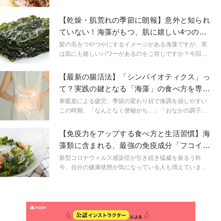
いたい分だけ使えるので、とても優秀な食材です。 特に
切り干し大根は、生の大根と比べてカルシウムは約20
【乾燥・肌荒れの季節に朗報】意外と知られ
倍、鉄や食物繊維は約15倍と栄養価も抜群！そんないい
ていない！海藻がもつ、肌に嬉しい4つのパ
ことづくめの切り干し大根の正しい戻し方と保存方法を
ワーとは？
ご紹介します。
髪の毛をつやつやにするイメージがある海藻ですが、実
は肌にも嬉しいパワーがあるのをご存じですか？今回
は、美肌の味方である海藻のパワーをご紹介します。
【最新の腸活法】「シンバイオティクス」っ
て？実践の鍵となる「海藻」の食べ方を専門
家が解説
寒暖差による疲労、季節の変わり目で体調を崩しやすい
この時期、「なんとなく便秘がち…」「おなかの調子が
悪い」と感じている方も多いのではないでしょうか。そ
んな中、今改めて注目を集めているのが「腸活」。免疫
【免疫力をアップする食べ方と生活習慣】海
細胞の6～7割が腸に集中していることから、腸活は免疫
藻類に含まれる、最強の免疫成分「フコイダ
力アップにもつながると言われています。今回は、体調
ン」とは？
を崩しやすい季節に見直したい、腸活について紹介しま
新型コロナウィルス感染症が引き続き猛威を振るう昨
す。
今、自分の健康状態が気になっている人も増えていま
す。さらに日々のストレス、リモートワークや外出自粛
などからくる、アンバランスな生活習慣が原因で、免疫
力低下を感じている方も増えてきているのではないでし
ょうか。そこで今回は、免疫力向上に必要な生活習慣
や、効果が期待できる成分についてご紹介いたします。