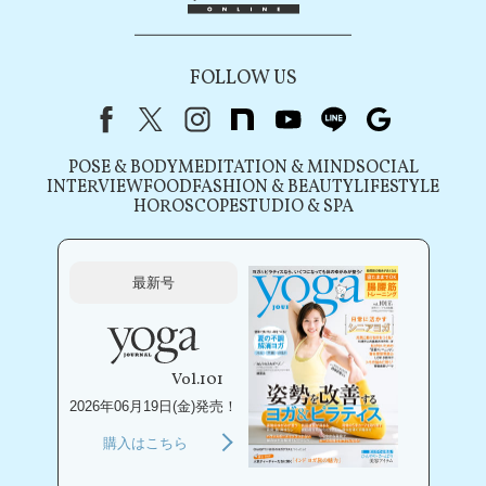
FOLLOW US
Facebook
X（旧Twitter）
instagram
note
youtube
line
Google
POSE & BODY
MEDITATION & MIND
SOCIAL
INTERVIEW
FOOD
FASHION & BEAUTY
LIFESTYLE
HOROSCOPE
STUDIO & SPA
最新号
Vol.101
2026年06月19日(金)発売！
購入はこちら