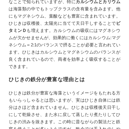
なことで知られていますが、特に
カルシウムとカリウム
は海藻類の中でもトップクラスの含有量を含みます。他
にもマグネシウム、葉酸なども豊富に含まれています。
ひじきは収穫後、太陽光に当てて天日干しすることで
ビ
タミンＤ
も増えます。カルシウムの吸収にはマグネシウ
ムが欠かせませんが、効果的に働くにはカルシウム:マグ
ネシウム＝2:1のバランスで摂ることが必要と言われてい
ます。ひじきはカルシウムとマグネシウムのバランスが
良く含まれているので、両者を効率よく吸収することが
できます。
ひじきの鉄分が豊富な理由とは
ひじきは鉄分が豊富な海藻というイメージをもたれる方
もいらっしゃるとは思いますが、実はひじき自体には鉄
分はさほど含まれていません。ひじきは収穫後天日干し
にして乾燥させ、また水に戻して蒸したり煮たりしてひ
じきの渋みを抜きます。この時に昔ながらの製法だと鉄
窯を使うことが多いようですが、昨今では手入れのしや