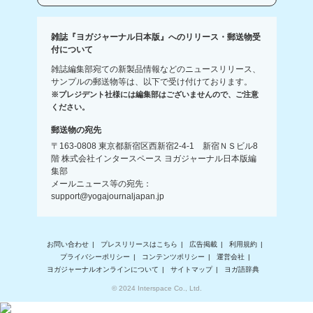
雑誌『ヨガジャーナル日本版』へのリリース・郵送物受
付について
雑誌編集部宛ての新製品情報などのニュースリリース、
サンプルの郵送物等は、以下で受け付けております。
※プレジデント社様には編集部はございませんので、ご注意
ください。
郵送物の宛先
〒163-0808 東京都新宿区西新宿2-4-1 新宿ＮＳビル8
階 株式会社インタースペース ヨガジャーナル日本版編
集部
メールニュース等の宛先：
support@yogajournaljapan.jp
お問い合わせ
プレスリリースはこちら
広告掲載
利用規約
プライバシーポリシー
コンテンツポリシー
運営会社
ヨガジャーナルオンラインについて
サイトマップ
ヨガ語辞典
© 2024 Interspace Co., Ltd.