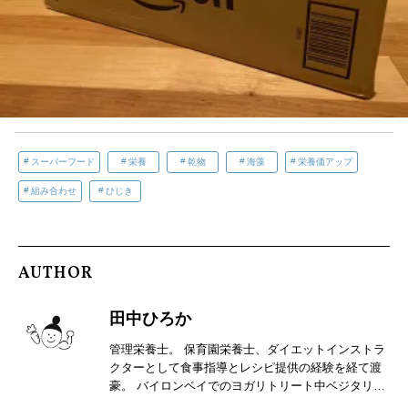
スーパーフード
栄養
乾物
海藻
栄養価アップ
組み合わせ
ひじき
AUTHOR
田中ひろか
管理栄養士。 保育園栄養士、ダイエットインストラ
クターとして食事指導とレシピ提供の経験を経て渡
豪。 バイロンベイでのヨガリトリート中ベジタリア
ンの食生活を経験したことから、幅広い野菜の食べ