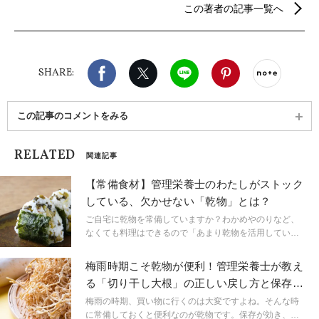
この著者の記事一覧へ
方を知る。 食を楽しみながら健康的なライフスタイ
ルを築くため、’’野菜をおいしく手軽に食べる方
法’’を研究中。 現在はメルボルンに在住し、オンラ
インの食事指導とカフェのヴィーガン、ベジタリア
Facebook
X（旧twitter）
LINE
Pinterest
noteで
ンメニューの提案に携る。
SHARE:
この記事のコメントをみる
RELATED
関連記事
【常備食材】管理栄養士のわたしがストック
している、欠かせない「乾物」とは？
ご自宅に乾物を常備していますか？わかめやのりなど、
なくても料理はできるので「あまり乾物を活用していな
い」というご家庭もあるかもしれません。しかし、乾物
は地味だけれど、料理に、栄養素に、地球に…、とって
梅雨時期こそ乾物が便利！管理栄養士が教え
も活躍する食材です。今回は、管理栄養士のわたしが常
る「切り干し大根」の正しい戻し方と保存方
備している乾物についてご紹介します。
法
梅雨の時期、買い物に行くのは大変ですよね。そんな時
に常備しておくと便利なのが乾物です。保存が効き、使