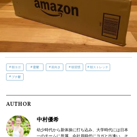
朝ヨガ
憂鬱
前向き
朝習慣
朝ストレッチ
プチ鬱
AUTHOR
中村優希
幼少時代から新体操に打ち込み、大学時代には日本
一のチームに所属。会社員時代にヨガと出逢い、そ