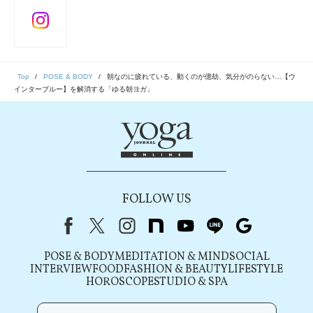
Top
POSE & BODY
朝なのに疲れている、動くのが億劫、気分がのらない…【ウ
インターブルー】を解消する「ゆる朝ヨガ」
FOLLOW US
Facebook
X（旧Twitter）
instagram
note
youtube
line
Google
POSE & BODY
MEDITATION & MIND
SOCIAL
INTERVIEW
FOOD
FASHION & BEAUTY
LIFESTYLE
HOROSCOPE
STUDIO & SPA