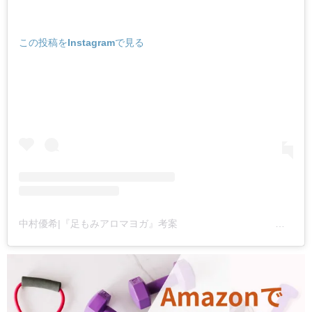
この投稿をInstagramで見る
中村優希|『足もみアロマヨガ』考案 ❁⃘*.ﾟ力を抜くほど健やかな私になる❁⃘*.ﾟ(@yuki.nakamura.yoga)がシェアした投稿