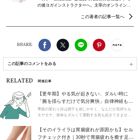
の後ヨガインストラクターへ。主宰のオンラインレ
ッスンや板橋のヨガ教室の他、プライベートヨガや
この著者の記事一覧へ
企業ヨガ等の出張クラスも行いながら、大規模イベ
ントの講師、ヨガ雑誌などの監修やポーズモデルを
多数務めるなど多岐にわたる。長年新体操やヨガで
培った経験から、美しい姿勢や柔軟性を高める体の
Facebook
X（旧twitter）
LINE
Pinterest
noteで
使い方なども伝えている。"心身が整いほぐれるレッ
SHARE:
スン"効果を感じ分かりやすい！と人気を集めてい
る。 Lani yoga主宰
この記事のコメントをみる
RELATED
関連記事
【更年期】やる気が起きない、ダルい時に
「腕を揺らすだけで気分爽快」自律神経も整
う【スワイショウ】
季節の変わり目は調子も崩しやすく、なんだか気持ちも
モヤモヤ、身体もダルくて運動する気も起きてきません
よね。そんなときは、簡単、単純、くりかえしワークで
心身をリフレッシュしましょう！
【そのイライラは胃腸疲れが原因かも】セル
フチェック付き｜30秒で胃腸疲れを癒す足も