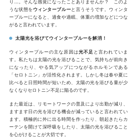
り…。そんな感覚になったことありませんか？ このよ
うな状態を
ウィンターブルー
と言うそうです。ウィンタ
ーブルーになると、過食や過眠、体重の増加などにつな
がると言われています。
太陽光を浴びてウインターブルーを解消！
ウィンターブルーの主な原因は
光不足
と言われていま
す。私たちは太陽の光を浴びることで、気持ちが前向き
になったり、やる気アップにつながるホルモンである
「セロトニン」が活性化されます。しかし冬は春や夏に
比べると日照時間が短いため、太陽の光を浴びる量が少
なくなりセロトニン不足に陥るのです。
また最近は、リモートワークの普及により出勤が減り、
ますます日の光を浴びる機会が減っていると言われてい
ます。積極的に外に出る時間を作ったり、朝起きたらカ
ーテンを開けて深呼吸をしたり、太陽の光を浴びること
を心がけることが大切です。