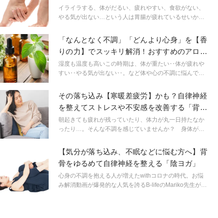
み
イライラする、体がだるい、疲れやすい、食欲がない、
やる気が出ない…という人は胃腸が疲れているせいかも
しれません。たった30秒でOKの足もみを続ければ、胃腸
疲れや気分の落ち込みもすっきりします！
「なんとなく不調」「どんより心身」を【香
りの力】でスッキリ解消！おすすめのアロマ
４選と30秒ヨガ
湿度も温度も高いこの時期は、体が重たい‥体が疲れや
すい‥やる気が出ない‥。など体や心の不調に悩んでい
る方も多いと思います。天候不順による憂鬱や不調を吹
き飛ばすアロマと、スッキリしたい時にオススメの30秒
その落ち込み【寒暖差疲労】かも？自律神経
ヨガをご紹介します。
を整えてストレスや不安感を改善する「背骨
ほぐしヨガ」
朝起きても疲れが残っていたり、体力が丸一日持たなか
ったり…。そんな不調を感じていませんか？ 身体が疲
れやすいと、それがストレスになり不安感に繋がること
も。秋に多い不調を解消して、１日を快適に過ごすため
【気分が落ち込み、不眠などに悩む方へ】背
の「背骨ほぐしヨガ」をご紹介します。
骨をゆるめて自律神経を整える「陰ヨガ」
心身の不調を抱える人が増えたwithコロナの時代。お悩
み解消動画が爆発的な人気を誇るB-lifeのMariko先生が、
不調改善＆ボディシェイプに効果抜群なメソッドを誌上
レッスン！