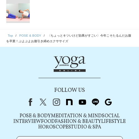
Top
POSE & BODY
〈ちょっとキツいけど効果がすごい〉今年こそたるんだお腹
を卒業！ぷよぷよお腹引き締めエクササイズ
FOLLOW US
Facebook
X（旧Twitter）
instagram
note
youtube
line
Google
POSE & BODY
MEDITATION & MIND
SOCIAL
INTERVIEW
FOOD
FASHION & BEAUTY
LIFESTYLE
HOROSCOPE
STUDIO & SPA