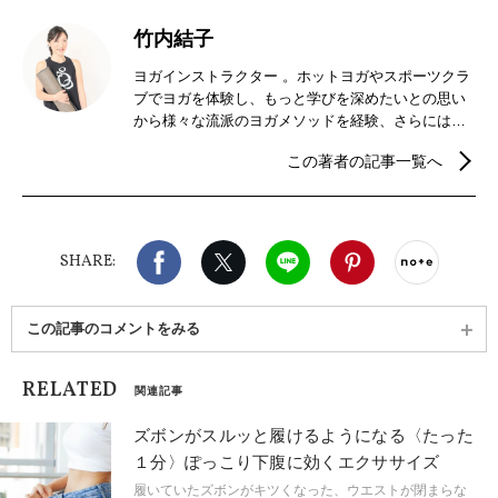
竹内結子
ヨガインストラクター 。ホットヨガやスポーツクラ
ブでヨガを体験し、もっと学びを深めたいとの思い
から様々な流派のヨガメソッドを経験、さらには指
導者資格を取得するに至る。ヨガへの学びを深める
この著者の記事一覧へ
中で中医学と出会い、中医学関連の資格も取得。見
えない心や感情、身体への理解を求めて東洋、西洋
の視点で勉強中。RYT200、ケン・ハラクマのアシュ
タンガヨガプライマリーシリーズTT、シニアヨガ、
Facebook
X（旧twitter）
LINE
Pinterest
noteで
中医養生ヨガ®初級中級、中医学女性の体とマタニ
SHARE:
ティ、四季養生ヨガ、JOPHEE中医学骨盤モジュー
ルTT修了。
この記事のコメントをみる
RELATED
関連記事
ズボンがスルッと履けるようになる〈たった
１分〉ぽっこり下腹に効くエクササイズ
履いていたズボンがキツくなった、ウエストが閉まらな