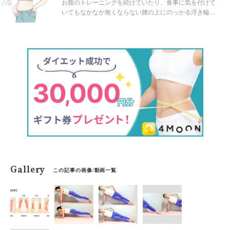
ガエクサ
お腹のトレーニングを続けていたり、食事に気を付けて
いてもなかなか無くならない腰の上にのっかる浮き輪
肉。今回はこの浮き輪肉撃退にアプローチしみるみるウ
エストが細くなるオススメのヨガエクサをご紹介しま
す。
Gallery
この記事の画像/動画一覧