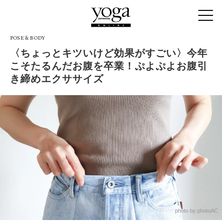
POSE & BODY
〈ちょっとキツいけど効果がすごい〉今年
こそたるんだお腹を卒業！ぷよぷよお腹引
き締めエクササイズ
photo by photoAC