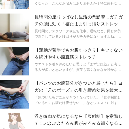
くなった、こんなお悩みはありませんか？特に痩せなく
て困っているのは下腹ではないでしょうか。今回は家事
の合間にできるエクサを紹介します。コツコツ取り組ん
長時間の座りっぱなし生活の悪影響…ガチガ
で下っ腹痩せを目指しましょう！
チの腰に効く「寝たまま引っ張りストレッ
チ」
長時間のデスクワークや立ち仕事、運転など、同じ体勢
で過ごしていると腰回りがガチガチになりますよね。今
回は寝転がったままベッドで簡単に実践できるストレッ
チをご紹介。腰からウエストラインにかけて心地よく伸
【運動が苦手でもお腹すっきり】キツくない
びて、体の動きも軽やかになります。
＆続けやすい腹直筋ストレッチ
ウエストを引き締めたいと思うと「まずは腹筋」と考え
る人が多いと思いますが、負荷も高くなかなか続かな
い…なんてことはありませんか？実はお腹痩せにはスト
レッチも有効なんです！今回はお腹痩せに効果的な腹直
【パンツのお腹部分がきついと感じたら】ヨ
筋ストレッチのやり方をご紹介します。
ガの「舟のポーズ」の引き締め効果を最大
に！ねじりエクサ
「気づいたらデニムがきつくなっていた」「食事制限し
ているのにお腹だけ痩せない…」などウエストに対する
お悩みを抱えている方も多いのではないのでしょうか。
そこで今回は、ヨガポーズをアレンジしたウエストの引
浮き輪肉が気になるなら【腹斜筋】を意識し
き締めに効果的なエクササイズをご紹介いたします。
て！ぷよぷよたるみ腹がみるみる細くなるヨ