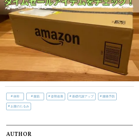
体幹
腹筋
姿勢改善
基礎代謝アップ
腰痛予防
お腹のたるみ
AUTHOR