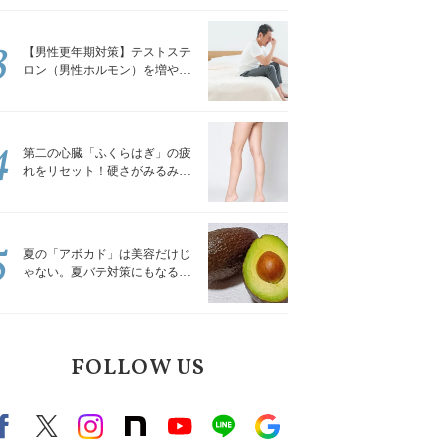
解説
3
【男性更年期対策】テストステ
ロン（男性ホルモン）を増やす
「５つの食品」
4
第二の心臓「ふくらはぎ」の疲
れをリセット！硬さがみるみる
ほぐれる「壁を使ってできる簡
単ストレッチ」
5
夏の「アボカド」は美容だけじ
ゃない。夏バテ対策にもなる意
外な食べ方｜管理栄養士が解説
FOLLOW US
Facebook
X（旧twitter）
instagram
note
Youtube
line
Google