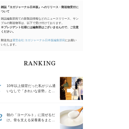
雑誌『ヨガジャーナル日本版』へのリリース・郵送物受付に
ついて
雑誌編集部宛ての新製品情報などのニュースリリース、サン
プルの郵送物等は、以下で受け付けております。
※プレジデント社様には編集部はございませんので、ご注意
ください。
郵送先は
運営会社:ヨガジャーナル日本版編集部宛
にお願い
いたします。
RANKING
1
10年以上猫背だった私がジム通
いなしで「きれいな姿勢」と褒
められるようになった秘密の習
慣
2
朝の「ヨーグルト」に混ぜるだ
け。骨を支える栄養素をまとめ
て補える食材3選｜管理栄養士が