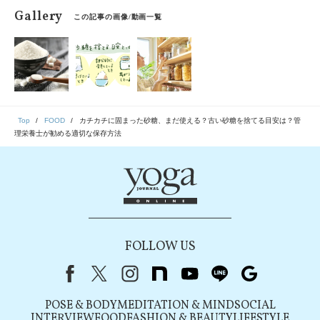
Gallery
この記事の画像/動画一覧
Top
FOOD
カチカチに固まった砂糖、まだ使える？古い砂糖を捨てる目安は？管
理栄養士が勧める適切な保存方法
FOLLOW US
Facebook
X（旧Twitter）
instagram
note
youtube
line
Google
POSE & BODY
MEDITATION & MIND
SOCIAL
INTERVIEW
FOOD
FASHION & BEAUTY
LIFESTYLE