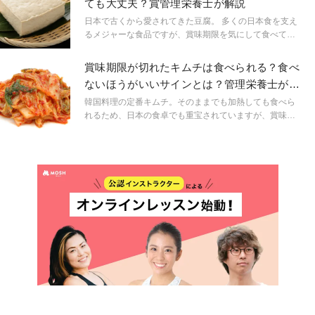
ても大丈夫？賞管理栄養士が解説
理栄養士目線で紹介していきたいと思います。
日本で古くから愛されてきた豆腐。 多くの日本食を支え
るメジャーな食品ですが、賞味期限を気にして食べてい
ますか？ 今回は、豆腐は賞味期限が切れても食べること
ができるのかどうかや、期限が切れても安全に食べるた
賞味期限が切れたキムチは食べられる？食べ
めの方法などについて管理栄養士目線で紹介していきた
ないほうがいいサインとは？管理栄養士が解
いと思います。
説
韓国料理の定番キムチ。そのままでも加熱しても食べら
れるため、日本の食卓でも重宝されていますが、賞味期
限を気にして食べていますか？今回は、賞味期限が切れ
ても大丈夫という印象のあるキムチは、本当に賞味期限
が切れても食べることができるのか、腐らせないために
はどのように保存すると良いのかについて管理栄養士目
線で紹介していきます。