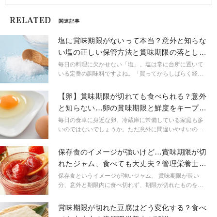
RELATED
関連記事
塩に賞味期限がないって本当？意外と知らな
い塩の正しい保管方法と賞味期限の落とし穴
｜管理栄養士解説
毎日の料理に欠かせない「塩」。塩は常に台所に置いて
いる定番の調味料ですよね。「買ってからしばらく経っ
たけれど、賞味期限は大丈夫かな？」と思った経験はあ
りませんか？今回は塩の賞味期限や正しい保管方法につ
【卵】賞味期限が切れても食べられる？意外
いてご紹介します。
と知らない…卵の賞味期限と鮮度をキープす
る保存方法
毎日の食卓に身近な卵。冷蔵庫に常備している家庭も多
いのではないでしょうか。ただ意外に間違いやすいの
が、卵を食べられる期間と保存方法。今回は詳しくご紹
介します。
保存食のイメージが強いけど…賞味期限が切
れたジャム、食べても大丈夫？管理栄養士が
解説
保存食というイメージが強いジャム。 賞味期限が長い
分、意外と期限内に食べ切れず、期限が切れたものを食
べても大丈夫なのかと不安に思ったことがある方も多い
のではないでしょうか？ 今回は、賞味期限が切れたジャ
賞味期限が切れた豆腐はどう変化する？食べ
ムの安全性と、安全に食べるための保存方法について管