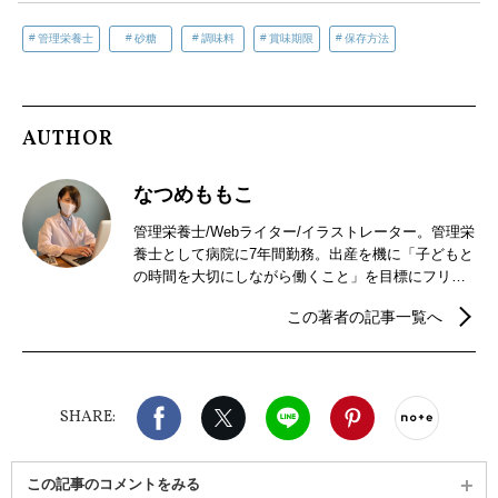
管理栄養士
砂糖
調味料
賞味期限
保存方法
AUTHOR
なつめももこ
管理栄養士/Webライター/イラストレーター。管理栄
養士として病院に7年間勤務。出産を機に「子どもと
の時間を大切にしながら働くこと」を目標にフリー
ランスのWebライター＆イラストレーターとして活
この著者の記事一覧へ
動開始。現在は栄養に関する記事を執筆するほか、
未経験からイラストレーターになる方法について発
信している。
Facebook
X（旧twitter）
LINE
Pinterest
noteで
SHARE:
この記事のコメントをみる