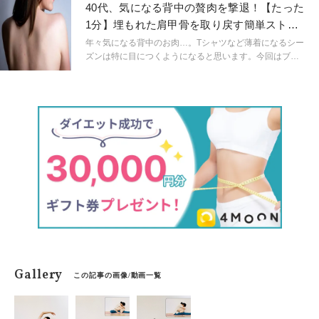
回は簡単にできる股関節ほぐしストレッチをご紹介しま
40代、気になる背中の贅肉を撃退！【たった
す。
1分】埋もれた肩甲骨を取り戻す簡単ストレ
ッチ
年々気になる背中のお肉…。Tシャツなど薄着になるシー
ズンは特に目につくようになると思います。今回はブラ
の上に乗ってしまったはみ肉をスッキリさせる簡単スト
レッチをご紹介します。
Gallery
この記事の画像/動画一覧