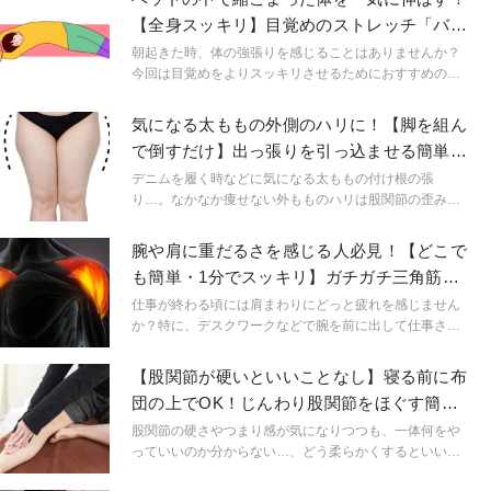
【全身スッキリ】目覚めのストレッチ「バナ
ナのポーズ」
朝起きた時、体の強張りを感じることはありませんか？
今回は目覚めをよりスッキリさせるためにおすすめのベ
ッドの上でできる簡単ストレッチをご紹介します。全身
（体側）を伸ばすことで肩や首のこり解消と予防、呼吸
気になる太ももの外側のハリに！【脚を組ん
を深めて自律神経のバランスを整える効果もあり、心身
で倒すだけ】出っ張りを引っ込ませる簡単ス
ともにスッキリするポーズです。
トレッチ
デニムを履く時などに気になる太ももの付け根の張
り…。なかなか痩せない外もものハリは股関節の歪みが
原因かもしれません。今回はその歪みを整える簡単スト
レッチをご紹介します。
腕や肩に重だるさを感じる人必見！【どこで
も簡単・1分でスッキリ】ガチガチ三角筋を
ほぐすストレッチ
仕事が終わる頃には肩まわりにどっと疲れを感じません
か？特に、デスクワークなどで腕を前に出して仕事され
ている方、慢性的に肩コリに悩んでいる方も多いと思い
ます。そこで今回は、お仕事の合間にサクッとできちゃ
【股関節が硬いといいことなし】寝る前に布
う簡単ストレッチをご紹介します。
団の上でOK！じんわり股関節をほぐす簡単
ストレッチ
股関節の硬さやつまり感が気になりつつも、一体何をや
っていいのか分からない…、どう柔らかくするといい
の？と悩む方が多いのも事実です。そんな方のために今