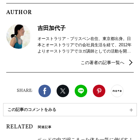
AUTHOR
吉田加代子
オーストラリア・ブリスベン在住、東京都出身。日
本とオーストラリアでの会社員生活を経て、2012年
よりオーストラリアでヨガ講師としての活動を開
始。ハタヨガやリストラティブヨガクラスの他、音
この著者の記事一覧へ
響楽器シンギング・リン®を使ったサウンドセラピ
ーも提供。ヨガや音の効果を活かして、クライアン
トの心身の健康をサポートしている。
Facebook
X（旧twitter）
LINE
Pinterest
noteで
SHARE:
この記事のコメントをみる
RELATED
関連記事
ベッドの中で縮こまった体を一気に伸ばす！