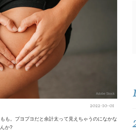
Adobe Stock
2022-10-01
内もも。プヨプヨだと余計太って見えちゃうのになかな
んか?