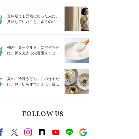
トレッチ」
3
更年期でも元気になった人に、
共通していたこと。多くの相談
を受けてきた私が言える、たっ
たひとつのこと
4
朝の「ヨーグルト」に混ぜるだ
け。骨を支える栄養素をまとめ
て補える食材3選｜管理栄養士が
解説
5
夏の「冷凍うどん」にのせるだ
け。包丁いらずでたんぱく質を
補える組み合わせ3選｜管理栄養
士が解説
FOLLOW US
Facebook
X（旧twitter）
instagram
note
Youtube
line
Google