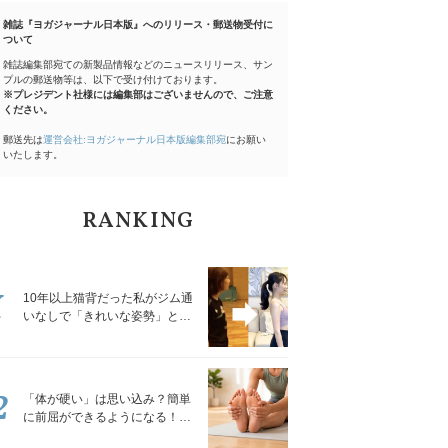
雑誌『ヨガジャーナル日本版』へのリリース・郵送物受付に
ついて
雑誌編集部宛ての新製品情報などのニュースリリース、サン
プルの郵送物等は、以下で受け付けております。
※プレジデント社様には編集部はございませんので、ご注意
ください。
郵送先は
運営会社:ヨガジャーナル日本版編集部宛
にお願い
いたします。
RANKING
1
10年以上猫背だった私がジム通
いなしで「きれいな姿勢」と褒
められるようになった秘密の習
慣
2
「体が硬い」は思い込み？簡単
に前屈ができるようになる！腿
裏を少しずつゆるめる「前屈ス