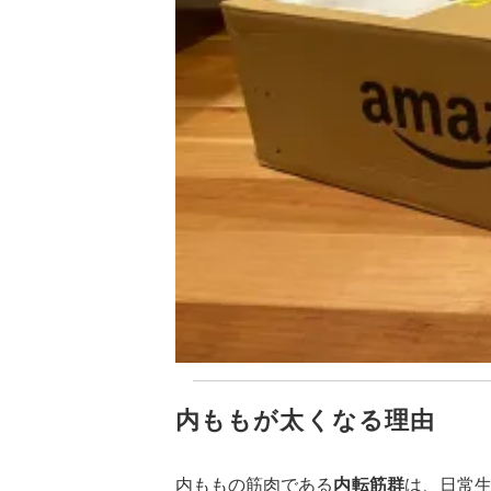
内ももが太くなる理由
内ももの筋肉である
内転筋群
は、日常