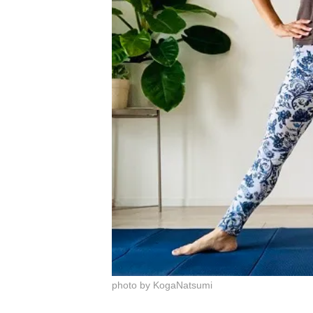
photo by KogaNatsumi