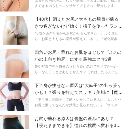
太ももの内側がこすれて不快感…そんな方必見！寝たま
まできる内もものエクササイズを２つご紹介します。あ
なたは仰向け派？それとも横向き派？両方試してお気に
入りの股ずれエクササイズを見つけてみて。
【40代】消えたお尻と太ももの境目が蘇る｜
きつ過ぎないけど効く！椅子を使ったランジ
エクサ
40歳を過ぎた頃からお尻がたるんできた…。よく見た
ら、お尻と太ももの境目が消えている…。「老化現象だ
から仕方ない。」と、あきらめてはいけません。今回
は、気になるお尻とももの境目がよみがえる！ヨガのポ
四角いお尻・垂れたお尻をほぐして「ふわふ
ーズ「ランジ」をイメージして行うエクササイズの紹介
わの上向き桃尻」にする最強エクサ3選
です。椅子を使うので、きつ過ぎないけど、決して楽し
すぎない、確実に結果を出すエクササイズですよ！
鏡や写真で見た自分のうしろ姿が老けて見えてがっか
り…なんてことはありませんか？ それは、たるんでしま
ったお尻のせいかもしれません。自分で後ろ姿を見る機
会が少ない分、お尻のたるみや形の変化に気づいた
下半身が痩せない原因は”大転子”の出っ張り
今！！美尻作りに効果的なエクササイズをとり入れてい
かも！？張りを抑えてスッキリ美脚に【魔法
きましょう。今回は３つのエクササイズを厳選してご紹
のストレッチ】
介します。
「下半身に意識をして筋トレをしているのに、太ももや
お尻に限ってなんだか効果が見られない。」「ウェスト
部分は緩いのに、ズボンやタイトスカートを履くと太も
もでつっかかる。」そんなお悩みの原因は”大転子”にある
お尻が垂れる原因は骨盤の歪みにあり？
かもしれません。そこで今回は、大転子について理解を
【寝たままできる】憧れの桃尻へ変わる3分
深めながら、下半身をスッキリさせるための意識的なケ