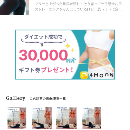
トレーニング
ア・トレーニング法をご紹介します。
プリッと上がった桃尻が憧れ！そう思って一生懸命お尻
のトレーニングをがんばっているけど、思うように変化
が出ないと悩んでいませんか？ なかなか変わらない垂れ
尻は、お尻の筋肉の土台となる骨盤の歪みから起こって
いる可能性があります。 本日はたった3分のトレーニン
グで、骨盤の歪みを正しいポジションへ整え、自分史上
最高の桃尻をつくる方法をご紹介します！
Gallery
この記事の画像/動画一覧