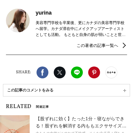
yurina
美容専門学校を卒業後、更にカナダの美容専門学校
へ留学。カナダ滞在中にメイクアップアーティスト
としても活動。 もともと自身の肌が弱いことと世界
旅行が趣味ということもあり、オーガニックコスメ
この著者の記事一覧へ
に魅了され、帰国後オーガニックコスメのセレクト
ショップで働きながら化粧品成分、オーガニックコ
スメについて学ぶ。オーガニックライフを送る中
で、自分の生き方とヨガが通ずるものがあると感
Facebook
X（旧twitter）
LINE
Pinterest
noteで
じ、ヨガインストラクターの資格を取得しにハワイ
SHARE:
へ。フリーのヨガインストラクターとして現在名古
屋・岐阜を中心に活動中。
この記事のコメントをみる
RELATED
関連記事
【股ずれに効く】たった1分・寝ながらでき
る！股ずれを解消する内ももエクササイズ2
選