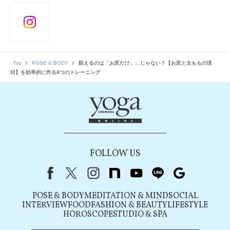
Top
POSE & BODY
鍛えるのは「お尻だけ」…じゃない？【お尻と太ももの境
目】を効率的に作る4つのトレーニング
FOLLOW US
Facebook
X（旧Twitter）
instagram
note
youtube
line
Google
POSE & BODY
MEDITATION & MIND
SOCIAL
INTERVIEW
FOOD
FASHION & BEAUTY
LIFESTYLE
HOROSCOPE
STUDIO & SPA