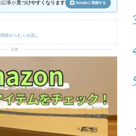
ルの記事が
見つけやすくなります
Googleに
登録する
股関節からむくみ流し
広告