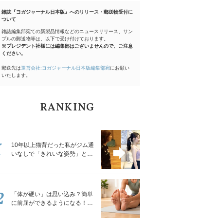
雑誌『ヨガジャーナル日本版』へのリリース・郵送物受付に
ついて
雑誌編集部宛ての新製品情報などのニュースリリース、サン
プルの郵送物等は、以下で受け付けております。
※プレジデント社様には編集部はございませんので、ご注意
ください。
郵送先は
運営会社:ヨガジャーナル日本版編集部宛
にお願い
いたします。
RANKING
1
10年以上猫背だった私がジム通
いなしで「きれいな姿勢」と褒
められるようになった秘密の習
慣
2
「体が硬い」は思い込み？簡単
に前屈ができるようになる！腿
裏を少しずつゆるめる「前屈ス