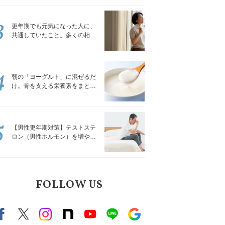
トレッチ」
3
更年期でも元気になった人に、
共通していたこと。多くの相談
を受けてきた私が言える、たっ
たひとつのこと
4
朝の「ヨーグルト」に混ぜるだ
け。骨を支える栄養素をまとめ
て補える食材3選｜管理栄養士が
解説
5
【男性更年期対策】テストステ
ロン（男性ホルモン）を増やす
「５つの食品」
FOLLOW US
Facebook
X（旧twitter）
instagram
note
Youtube
line
Google