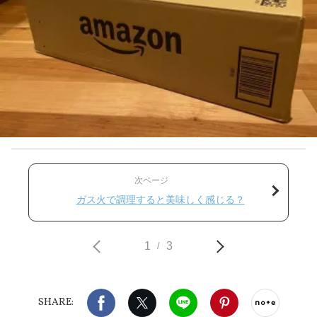
次ページ
ガス火で調理すると美味しく感じる？
1
3
/
Facebook
X（旧twitter）
LINE
Pinterest
noteで
SHARE: