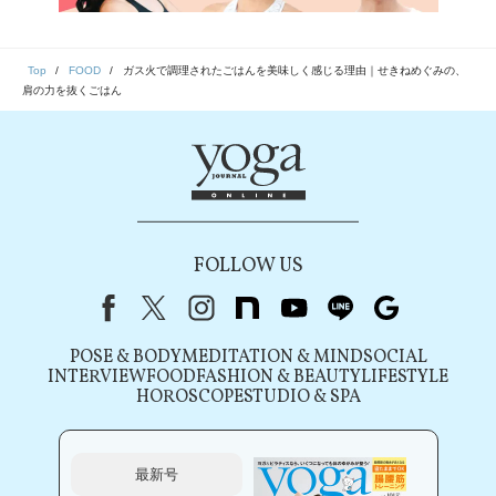
Top
FOOD
ガス火で調理されたごはんを美味しく感じる理由｜せきねめぐみの、
肩の力を抜くごはん
FOLLOW US
Facebook
X（旧Twitter）
instagram
note
youtube
line
Google
POSE & BODY
MEDITATION & MIND
SOCIAL
INTERVIEW
FOOD
FASHION & BEAUTY
LIFESTYLE
HOROSCOPE
STUDIO & SPA
最新号