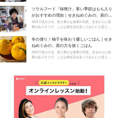
は多いでしょう。でも「そんなに頑張れない…」という
人も少なくないはずです。時間もない、料理が得意じゃ
ソウルフード「味噌汁」寒い季節はもち入り
ない、不器用なあなたに伝えたい「頑張らないごは
がおすすめの理由｜せきねめぐみの、肩の力
ん」。意識すべきポイントは、とってもシンプルです。
を抜くごはん
今日からできる「簡単な食養生」、教えてくれるのはマ
SNSで見かける、彩り豊かな食事の写真。見るからに栄
クロビオティックマイスターの関根愛さんです。
養がありそうで、こんな食生活を送ってみたいと思う人
は多いでしょう。でも「そんなに頑張れない…」という
人も少なくないはずです。時間もない、料理が得意じゃ
冬の便り！柚子を味わう優しいごはん｜せき
ない、不器用なあなたに伝えたい「頑張らないごは
ねめぐみの、肩の力を抜くごはん
ん」。意識すべきポイントは、とってもシンプルです。
今日からできる「簡単な食養生」、教えてくれるのはマ
SNSで見かける、彩り豊かな食事の写真。見るからに栄
クロビオティックマイスターの関根愛さんです。
養がありそうで、こんな食生活を送ってみたいと思う人
は多いでしょう。でも「そんなに頑張れない…」という
人も少なくないはずです。時間もない、料理が得意じゃ
ない、不器用なあなたに伝えたい「頑張らないごは
ん」。意識すべきポイントは、とってもシンプルです。
今日からできる「簡単な食養生」、教えてくれるのはマ
クロビオティックマイスターの関根愛さんです。