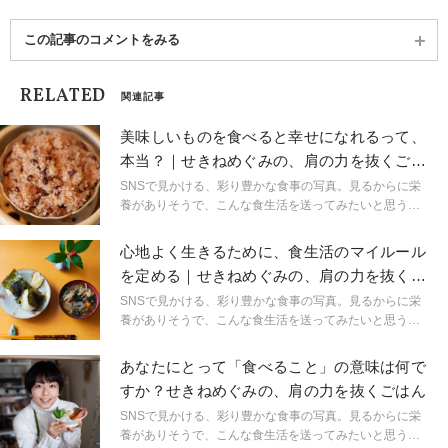
この記事のコメントをみる
RELATED
関連記事
美味しいものを食べると幸せになれるって、
本当？｜せきねめぐみの、肩の力を抜くごは
ん
SNSで見かける、彩り豊かな食事の写真。見るからに栄
養がありそうで、こんな食生活を送ってみたいと思う人
は多いでしょう。でも「そんなに頑張れない…」という
人も少なくないはずです。時間もない、料理が得意じゃ
心地よく生きるために、食生活のマイルール
ない、不器用なあなたに伝えたい「頑張らないごは
を定める｜せきねめぐみの、肩の力を抜くご
ん」。意識すべきポイントは、とってもシンプルです。
はん
今日からできる「簡単な食養生」、教えてくれるのはマ
SNSで見かける、彩り豊かな食事の写真。見るからに栄
クロビオティックマイスターの関根愛さんです。
養がありそうで、こんな食生活を送ってみたいと思う人
は多いでしょう。でも「そんなに頑張れない…」という
人も少なくないはずです。時間もない、料理が得意じゃ
あなたにとって「食べること」の意味は何で
ない、不器用なあなたに伝えたい「頑張らないごは
すか？せきねめぐみの、肩の力を抜くごはん
ん」。意識すべきポイントは、とってもシンプルです。
今日からできる「簡単な食養生」、教えてくれるのはマ
SNSで見かける、彩り豊かな食事の写真。見るからに栄
クロビオティックマイスターの関根愛さんです。
養がありそうで、こんな食生活を送ってみたいと思う人