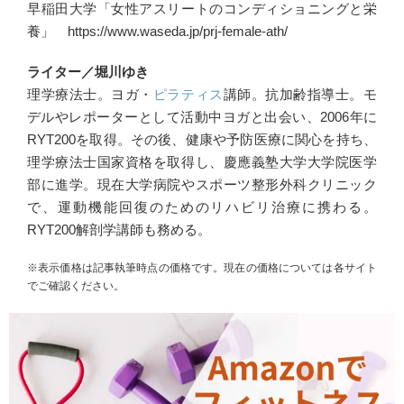
早稲田大学「女性アスリートのコンディショニングと栄
養」 https://www.waseda.jp/prj-female-ath/
ライター／堀川ゆき
理学療法士。ヨガ・
ピラティス
講師。抗加齢指導士。モ
デルやレポーターとして活動中ヨガと出会い、2006年に
RYT200を取得。その後、健康や予防医療に関心を持ち、
理学療法士国家資格を取得し、慶應義塾大学大学院医学
部に進学。現在大学病院やスポーツ整形外科クリニック
で、運動機能回復のためのリハビリ治療に携わる。
RYT200解剖学講師も務める。
※表示価格は記事執筆時点の価格です。現在の価格については各サイト
でご確認ください。