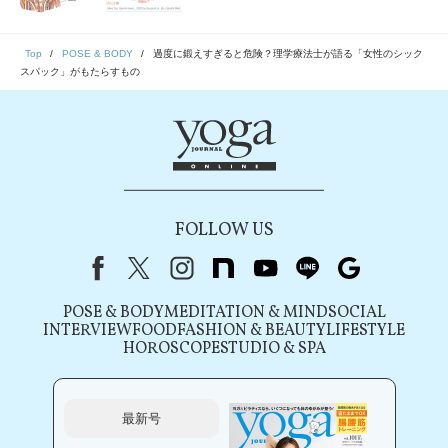
Top
POSE & BODY
過度に鍛えすぎると危険？理学療法士が語る「女性のシック
スパック」がもたらすもの
FOLLOW US
Facebook
X（旧Twitter）
instagram
note
youtube
line
Google
POSE & BODY
MEDITATION & MIND
SOCIAL
INTERVIEW
FOOD
FASHION & BEAUTY
LIFESTYLE
HOROSCOPE
STUDIO & SPA
最新号