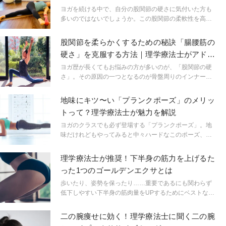
ヨガを続ける中で、自分の股関節の硬さに気付いた方も
多いのではないでしょうか。この股関節の柔軟性を高め
るストレッチを、理学療法士の堀川ゆき先生が教えてく
れました。
股関節を柔らかくするための秘訣「腸腰筋の
硬さ」を克服する方法｜理学療法士がアドバ
イス
ヨガ歴が長くてもお悩みの方が多いのが、「股関節の硬
さ」。その原因の一つとなるのが骨盤周りのインナーマ
ッスル、腸腰筋の硬さです。この腸腰筋の働きと硬さの
チェック方法、そしてほぐすためのエクササイズを、理
地味にキツ〜い「プランクポーズ」のメリッ
学療法士の堀川ゆき先生が教えてくれました。
トって？理学療法士が魅力を解説
ヨガのクラスでも必ず登場する「プランクポーズ」。地
味だけれどもやってみると中々ハードなこのポーズ、実
は体幹トレーニングに最適なんです。理学療法士の堀川
ゆき先生が、今回はプランクポーズのメリットとポイン
理学療法士が推奨！下半身の筋力を上げるた
トについて教えてくれました。
った1つのゴールデンエクサとは
歩いたり、姿勢を保ったり……重要であるにも関わらず
低下しやすい下半身の筋肉量をUPするためにベストなエ
クササイズとは。理学療法士がお教えします。
二の腕痩せに効く！理学療法士に聞く二の腕