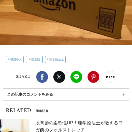
堀川ゆき
腹直筋
理学療法士
Facebook
X（旧twitter）
LINE
Pinterest
noteで
SHARE:
この記事のコメントをみる
RELATED
関連記事
股関節の柔軟性UP！理学療法士が教えるヨ
ガ前のタオルストレッチ