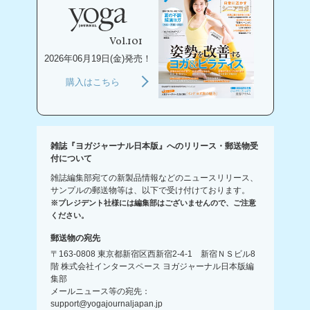
Vol.101
2026年06月19日(金)発売！
購入はこちら
雑誌『ヨガジャーナル日本版』へのリリース・郵送物受
付について
雑誌編集部宛ての新製品情報などのニュースリリース、
サンプルの郵送物等は、以下で受け付けております。
※プレジデント社様には編集部はございませんので、ご注意
ください。
郵送物の宛先
〒163-0808 東京都新宿区西新宿2-4-1 新宿ＮＳビル8
階 株式会社インタースペース ヨガジャーナル日本版編
集部
メールニュース等の宛先：
support@yogajournaljapan.jp