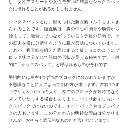
し、女性アスリートや女性モデルの綺麗なシックスパッ
クに憧れることがあるかもしれません。
シックスパックとは、鍛えられた腹直筋（ふくちょくき
ん）のことです。腹直筋は、胸の中心の胸骨や肋骨から
始まって、恥骨までつながっているタテ長の筋肉で、そ
の筋肉を横に分断するように腱が節状についています。
これが、腹直筋を鍛えた際にまるで板チョコのようにブ
ロック状に分かれて筋肉の形状が見える秘密です。一般
的に「シックスパック」と呼ばれるものがそれです。
平均的には左右4つずつのブロックに分かれていますが、
不思議なことに人によって割れ方が違います。左右4つず
つでなく3つや5つの人や、左右のブロックが対称でなく
ズレていたりする場合もあります。つまり必ずしもシッ
クスパックではないのです。エイトパックやセブンパッ
クの人もいます。この分かれ方の明確な理由は分かりま
せんが、おそらく遺伝的なものだと言われています。