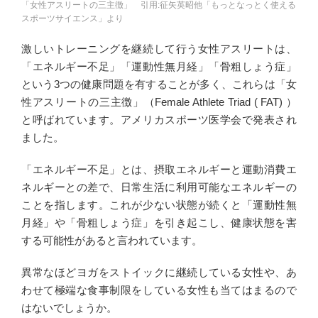
「女性アスリートの三主徴」 引用:征矢英昭他「もっとなっとく使える
スポーツサイエンス」より
激しいトレーニングを継続して行う女性アスリートは、
「エネルギー不足」「運動性無月経」「骨粗しょう症」
という3つの健康問題を有することが多く、これらは「女
性アスリートの三主徴」（Female Athlete Triad ( FAT) ）
と呼ばれています。アメリカスポーツ医学会で発表され
ました。
「エネルギー不足」とは、摂取エネルギーと運動消費エ
ネルギーとの差で、日常生活に利用可能なエネルギーの
ことを指します。これが少ない状態が続くと「運動性無
月経」や「骨粗しょう症」を引き起こし、健康状態を害
する可能性があると言われています。
異常なほどヨガをストイックに継続している女性や、あ
わせて極端な食事制限をしている女性も当てはまるので
はないでしょうか。