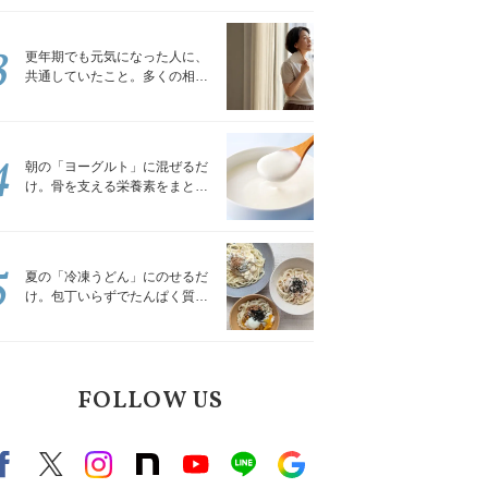
トレッチ」
3
更年期でも元気になった人に、
共通していたこと。多くの相談
を受けてきた私が言える、たっ
たひとつのこと
4
朝の「ヨーグルト」に混ぜるだ
け。骨を支える栄養素をまとめ
て補える食材3選｜管理栄養士が
解説
5
夏の「冷凍うどん」にのせるだ
け。包丁いらずでたんぱく質を
補える組み合わせ3選｜管理栄養
士が解説
FOLLOW US
Facebook
X（旧twitter）
instagram
note
Youtube
line
Google