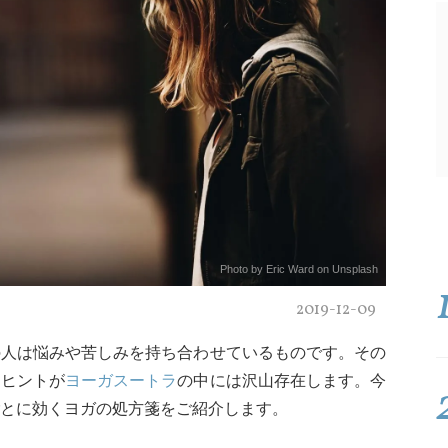
Photo by Eric Ward on Unsplash
2019-12-09
の人は悩みや苦しみを持ち合わせているものです。その
すヒントが
ヨーガスートラ
の中には沢山存在します。今
とに効くヨガの処方箋をご紹介します。