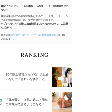
雑誌『ヨガジャーナル日本版』へのリリース・郵送物受付に
ついて
雑誌編集部宛ての新製品情報などのニュースリリース、サン
プルの郵送物等は、以下で受け付けております。
※プレジデント社様には編集部はございませんので、ご注意
ください。
郵送先は
運営会社:ヨガジャーナル日本版編集部宛
にお願い
いたします。
RANKING
1
10年以上猫背だった私がジム通
いなしで「きれいな姿勢」と褒
められるようになった秘密の習
慣
2
「体が硬い」は思い込み？簡単
に前屈ができるようになる！腿
裏を少しずつゆるめる「前屈ス