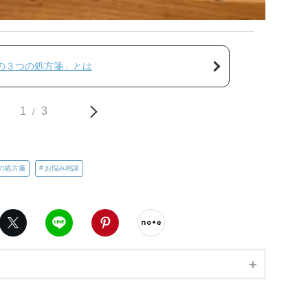
の３つの処方箋」とは
1
3
/
の処方箋
お悩み相談
ebook
X（旧twitter）
LINE
Pinterest
noteで書く