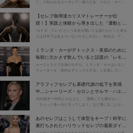
フ」で知られるカーダシアン家の三女、クロエ・カーダ
シアン（39歳）が18キロの減量に成功した。食べては悲
しくなり、悲しくなってはまた甘いものに手を出す…そ
【セレブ御用達カリスマトレーナーが伝
んな負の連鎖を断ち切った彼女のストーリー。
授！】実践と体験から導き出した「運動と食
事内容」の鉄則とは？
“セナダ・グレカ”という名前を聞いても誰だかピンと来る
人は日本ではあまりいないかもしれない。彼女は、アメ
リカ国内を中心にInstagramのフォロワーが520万人を超
える、世界で最も有名なセレブ御用達パーソナルトレー
ミランダ・カーがデトックス・美肌のために
ナーのひとりである。
毎朝に欠かさず飲んでいると話題の「レモン
ウォーター」とは
オーストラリア出身のモデル、ミランダ・カーはレモン
ウォーターを「体内をデトックスする」と主張してい
る。ミランダを始め、多くのセレブやインフルエンサー
たちによってSNSで拡散され、人気が高まっているレモ
アラフィフセレブも基礎代謝の低下を実感
ンウォーターだが、実際のところその効果は？
中…シャーリーズ・セロンとサルマ・ハエッ
クが実践した対策は
40代後半〜50代ともなると、「運動しても痩せない」
「ちょっと食べると太ってしまう」など感じることがあ
るはず。それはセレブたちも同じ。２人のセレブが、基
礎代謝の低下に危機を感じて続けていることをご紹介。
あのセレブはこうして体型をキープ！科学に
裏打ちされたハリウッドセレブの最新ダイエ
ット・トレンド