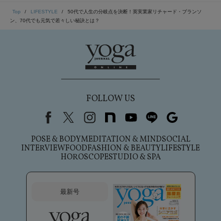
Top
LIFESTYLE
50代で人生の分岐点を決断！英実業家リチャード・ブランソ
ン、70代でも元気で若々しい秘訣とは？
FOLLOW US
Facebook
X（旧Twitter）
instagram
note
youtube
line
Google
POSE & BODY
MEDITATION & MIND
SOCIAL
INTERVIEW
FOOD
FASHION & BEAUTY
LIFESTYLE
HOROSCOPE
STUDIO & SPA
最新号