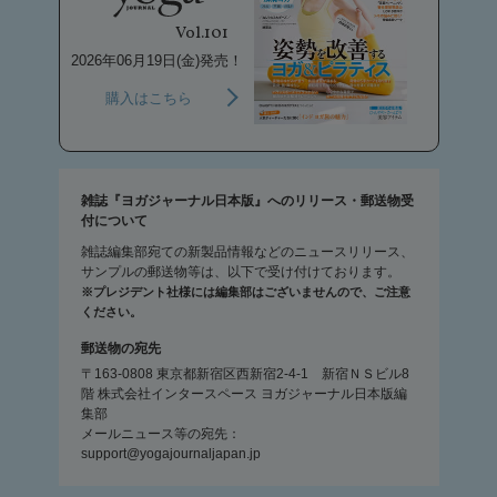
Vol.101
2026年06月19日(金)発売！
購入はこちら
雑誌『ヨガジャーナル日本版』へのリリース・郵送物受
付について
雑誌編集部宛ての新製品情報などのニュースリリース、
サンプルの郵送物等は、以下で受け付けております。
※プレジデント社様には編集部はございませんので、ご注意
ください。
郵送物の宛先
〒163-0808 東京都新宿区西新宿2-4-1 新宿ＮＳビル8
階 株式会社インタースペース ヨガジャーナル日本版編
集部
メールニュース等の宛先：
support@yogajournaljapan.jp