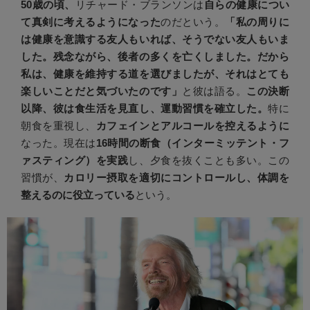
50歳の頃、
リチャード・ブランソンは
自らの健康につい
て真剣に考えるようになった
のだという。
「私の周りに
は健康を意識する友人もいれば、そうでない友人もいま
した。残念ながら、後者の多くを亡くしました。だから
私は、健康を維持する道を選びましたが、それはとても
楽しいことだと気づいたのです」
と彼は語る。
この決断
以降、彼は食生活を見直し、運動習慣を確立した。
特に
朝食を重視し、
カフェインとアルコールを控えるように
なった。現在は
16時間の断食（インターミッテント・フ
ァスティング）を実践
し、夕食を抜くことも多い。この
習慣が、
カロリー摂取を適切にコントロールし、体調を
整えるのに役立っている
という。