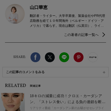
山口華恵
翻訳者・ライター。大学卒業後、製薬会社やPR代理
店勤務を経て１０年間海外（ベルギー・ドイツ・ア
メリカ）で暮らす。現在は翻訳（仏英日）、ライフ
スタイルや海外セレブリティに関する記事を執筆す
この著者の記事一覧へ
るなど、フリーランスとして活動。趣味はヨガとイ
ンテリア。
Facebook
X（旧twitter）
LINE
Pinterest
noteで
SHARE:
この記事のコメントをみる
RELATED
関連記事
18キロの減量に成功！クロエ・カーダシア
ン、「ストレス食い」による負の連鎖を断ち
切った方法とは？
リアリティ番組「カーダシアン家のお騒がせセレブライ