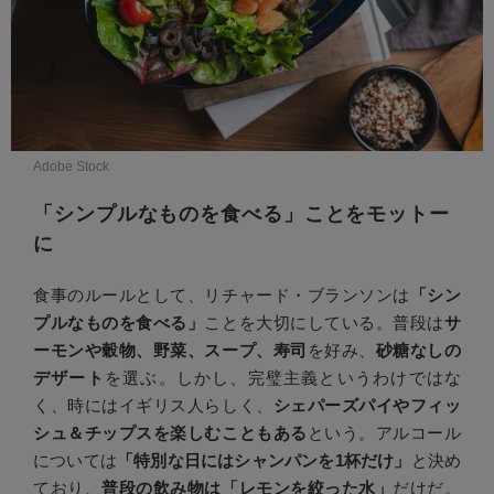
Adobe Stock
「シンプルなものを食べる」ことをモットー
に
食事のルールとして、リチャード・ブランソンは
「シン
プルなものを食べる」
ことを大切にしている。普段は
サ
ーモンや穀物、野菜、スープ、寿司
を好み、
砂糖なしの
デザート
を選ぶ。しかし、完璧主義というわけではな
く、時にはイギリス人らしく、
シェパーズパイやフィッ
シュ＆チップスを楽しむこともある
という。アルコール
については
「特別な日にはシャンパンを1杯だけ」
と決め
ており、
普段の飲み物は「レモンを絞った水」
だけだ。