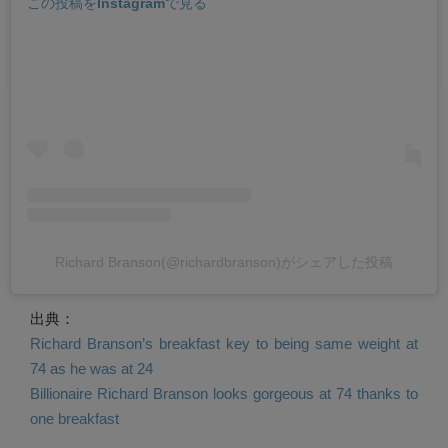
この投稿をInstagramで見る
Richard Branson(@richardbranson)がシェアした投稿
出典：
Richard Branson’s breakfast key to being same weight at
74 as he was at 24
Billionaire Richard Branson looks gorgeous at 74 thanks to
one breakfast