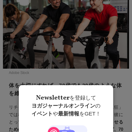
Adobe Stock
体を大切にすれば、70代でも30代のような体
を維持できる
Newsletter
を登録して
ヨガジャーナルオンライン
の
リチャード・ブランソンは、自身を「フィットネス狂」
イベント
や
最新情報
をGET！
ではなく、「人生を楽しむ人間」だと考えている。彼に
とって、運動も食事管理も、すべては
人生を充実させる
ための手段
に過ぎない。
「自分の体を大切にすれば、70