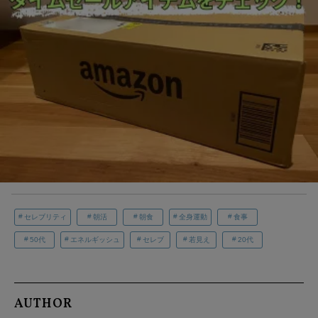
セレブリティ
朝活
朝食
全身運動
食事
50代
エネルギッシュ
セレブ
若見え
20代
AUTHOR