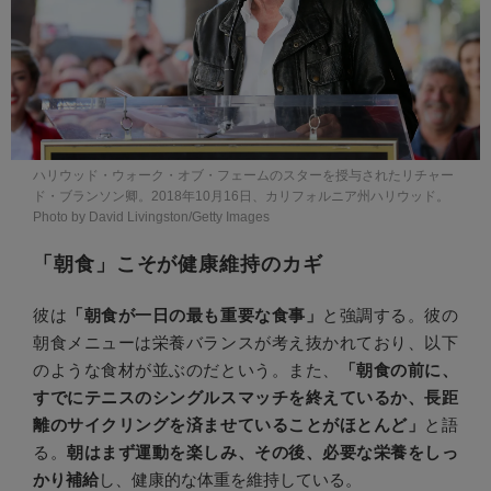
ハリウッド・ウォーク・オブ・フェームのスターを授与されたリチャー
ド・ブランソン卿。2018年10月16日、カリフォルニア州ハリウッド。
Photo by David Livingston/Getty Images
「朝食」こそが健康維持のカギ
彼は
「朝食が一日の最も重要な食事」
と強調する。彼の
朝食メニューは栄養バランスが考え抜かれており、以下
のような食材が並ぶのだという。また、
「朝食の前に、
すでにテニスのシングルスマッチを終えているか、長距
離のサイクリングを済ませていることがほとんど」
と語
る。
朝はまず運動を楽しみ、その後、必要な栄養をしっ
かり補給
し、健康的な体重を維持している。