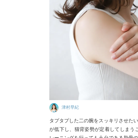
津村早紀
タプタプした二の腕をスッキリさせた
が低下し、猫背姿勢が定着してしまう
レーニングを行っても土台である肋骨