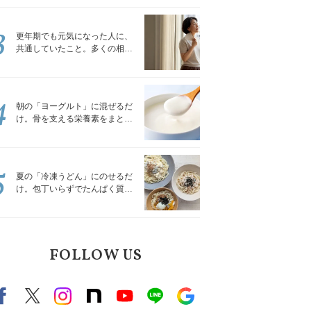
トレッチ」
3
更年期でも元気になった人に、
共通していたこと。多くの相談
を受けてきた私が言える、たっ
たひとつのこと
4
朝の「ヨーグルト」に混ぜるだ
け。骨を支える栄養素をまとめ
て補える食材3選｜管理栄養士が
解説
5
夏の「冷凍うどん」にのせるだ
け。包丁いらずでたんぱく質を
補える組み合わせ3選｜管理栄養
士が解説
FOLLOW US
Facebook
X（旧twitter）
instagram
note
Youtube
line
Google