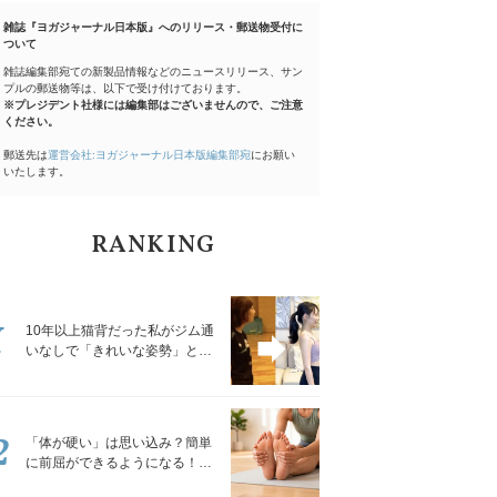
雑誌『ヨガジャーナル日本版』へのリリース・郵送物受付に
ついて
雑誌編集部宛ての新製品情報などのニュースリリース、サン
プルの郵送物等は、以下で受け付けております。
※プレジデント社様には編集部はございませんので、ご注意
ください。
郵送先は
運営会社:ヨガジャーナル日本版編集部宛
にお願い
いたします。
RANKING
1
10年以上猫背だった私がジム通
いなしで「きれいな姿勢」と褒
められるようになった秘密の習
慣
2
「体が硬い」は思い込み？簡単
に前屈ができるようになる！腿
裏を少しずつゆるめる「前屈ス