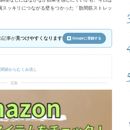
腕スッキリにつながる壁をつかった「肋間筋ストレッ
ルの記事が
見つけやすくなります
Googleに
登録する
股関節からむくみ流し
広告