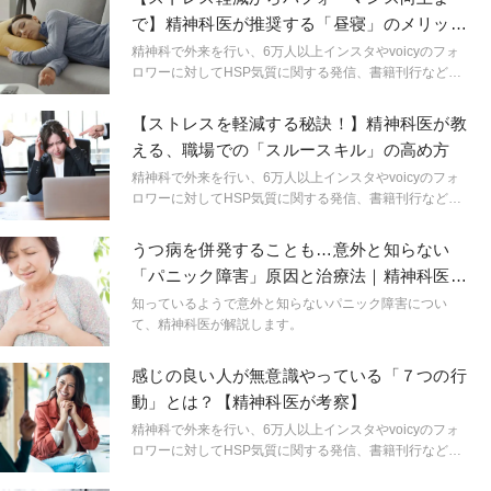
で】精神科医が推奨する「昼寝」のメリット
と効果的な方法3選
精神科で外来を行い、6万人以上インスタやvoicyのフォ
ロワーに対してHSP気質に関する発信、書籍刊行など幅
広い分野で活動する精神科医しょうさんが、HSPやメン
タルヘルスに関する身近なギモンを解説。生きづらいを
【ストレスを軽減する秘訣！】精神科医が教
ラクにするためのヒントを連載形式で紹介します。
える、職場での「スルースキル」の高め方
精神科で外来を行い、6万人以上インスタやvoicyのフォ
ロワーに対してHSP気質に関する発信、書籍刊行など幅
広い分野で活動する精神科医しょうさんが、HSPやメン
タルヘルスに関する身近なギモンを解説。生きづらいを
うつ病を併発することも…意外と知らない
ラクにするためのヒントを連載形式で紹介します。
「パニック障害」原因と治療法｜精神科医が
解説
知っているようで意外と知らないパニック障害につい
て、精神科医が解説します。
感じの良い人が無意識やっている「７つの行
動」とは？【精神科医が考察】
精神科で外来を行い、6万人以上インスタやvoicyのフォ
ロワーに対してHSP気質に関する発信、書籍刊行など幅
広い分野で活動する精神科医しょうさんが、HSPやメン