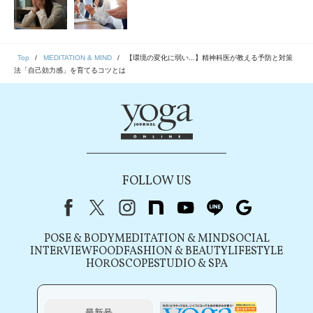
Top
MEDITATION & MIND
【環境の変化に弱い...】精神科医が教える予防と対策
法「自己効力感」を育てるコツとは
FOLLOW US
Facebook
X（旧Twitter）
instagram
note
youtube
line
Google
POSE & BODY
MEDITATION & MIND
SOCIAL
INTERVIEW
FOOD
FASHION & BEAUTY
LIFESTYLE
HOROSCOPE
STUDIO & SPA
最新号