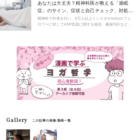
タルヘルスに関する身近なギモンを解説。生きづらいを
あなたは大丈夫？精神科医が教える「過眠
ラクにするためのヒントを連載形式で紹介します。
症」のサイン、症状と自己チェック、対処法
とは？
精神科で外来を行い、6万人以上インスタやvoicyのフォ
ロワーに対してHSP気質に関する発信、書籍刊行など幅
広い分野で活動する精神科医しょうさんが、HSPやメン
タルヘルスに関する身近なギモンを解説。生きづらいを
ラクにするためのヒントを連載形式で紹介します。
Gallery
この記事の画像/動画一覧