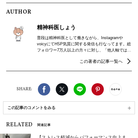
AUTHOR
精神科医しょう
普段は精神科医として働きながら、Instagramや
voicyにてHSP気質に関する発信も行なってます。総
フォロワー7万人以上の方々に対し、「他人軸ではな
く自分軸で気楽に生きられる」をテーマに発信中。
この著者の記事一覧へ
自分軸になりたい方は是非、私の発信をのぞいてみ
てください♪ 書籍
（https://www.amazon.co.jp/dp/4046060034）
Facebook
X（旧twitter）
LINE
Pinterest
noteで
SHARE:
この記事のコメントをみる
RELATED
関連記事
【ストレス軽減からパフォーマンス向上ま