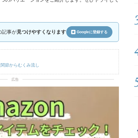
ルの記事が
見つけやすくなります
Googleに
登録する
股関節からむくみ流し
広告