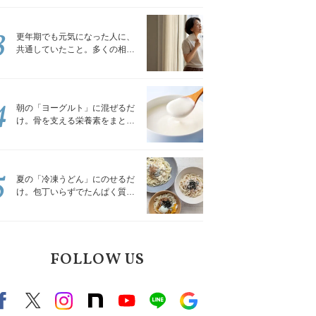
トレッチ」
3
更年期でも元気になった人に、
共通していたこと。多くの相談
を受けてきた私が言える、たっ
たひとつのこと
4
朝の「ヨーグルト」に混ぜるだ
け。骨を支える栄養素をまとめ
て補える食材3選｜管理栄養士が
解説
5
夏の「冷凍うどん」にのせるだ
け。包丁いらずでたんぱく質を
補える組み合わせ3選｜管理栄養
士が解説
FOLLOW US
Facebook
X（旧twitter）
instagram
note
Youtube
line
Google