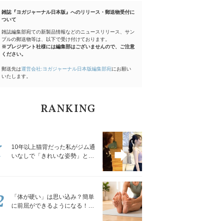
雑誌『ヨガジャーナル日本版』へのリリース・郵送物受付に
ついて
雑誌編集部宛ての新製品情報などのニュースリリース、サン
プルの郵送物等は、以下で受け付けております。
※プレジデント社様には編集部はございませんので、ご注意
ください。
郵送先は
運営会社:ヨガジャーナル日本版編集部宛
にお願い
いたします。
RANKING
1
10年以上猫背だった私がジム通
いなしで「きれいな姿勢」と褒
められるようになった秘密の習
慣
2
「体が硬い」は思い込み？簡単
に前屈ができるようになる！腿
裏を少しずつゆるめる「前屈ス