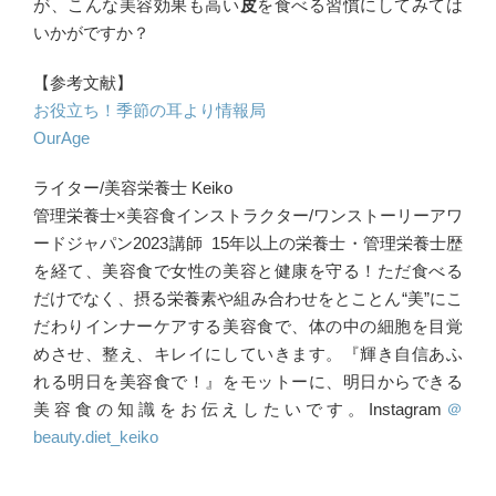
が、こんな美容効果も高い
皮
を食べる習慣にしてみては
いかがですか？
【参考文献】
お役立ち！季節の耳より情報局
OurAge
ライター/美容栄養士 Keiko
管理栄養士×美容食インストラクター/ワンストーリーアワ
ードジャパン2023講師 15年以上の栄養士・管理栄養士歴
を経て、美容食で女性の美容と健康を守る！ただ食べる
だけでなく、摂る栄養素や組み合わせをとことん“美”にこ
だわりインナーケアする美容食で、体の中の細胞を目覚
めさせ、整え、キレイにしていきます。『輝き自信あふ
れる明日を美容食で！』をモットーに、明日からできる
美容食の知識をお伝えしたいです。Instagram
＠
beauty.diet_keiko