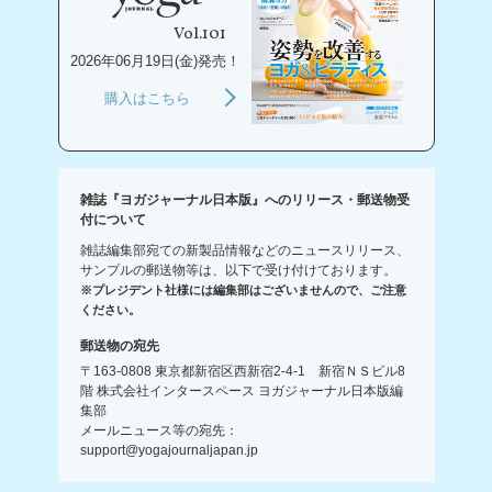
Vol.101
2026年06月19日(金)発売！
購入はこちら
雑誌『ヨガジャーナル日本版』へのリリース・郵送物受
付について
雑誌編集部宛ての新製品情報などのニュースリリース、
サンプルの郵送物等は、以下で受け付けております。
※プレジデント社様には編集部はございませんので、ご注意
ください。
郵送物の宛先
〒163-0808 東京都新宿区西新宿2-4-1 新宿ＮＳビル8
階 株式会社インタースペース ヨガジャーナル日本版編
集部
メールニュース等の宛先：
support@yogajournaljapan.jp