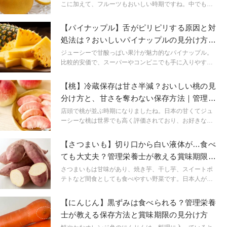
こに加えて、フルーツもおいしい時期ですね。中でも梨
は比較的安価で、スーパーなどでも手に入りやすい為、
よく食べる方も多いのではないでしょうか？ ただ梨を買
【パイナップル】舌がピリピリする原因と対
ってみたものの、イマイチということもしばしば。そこ
処法は？おいしいパイナップルの見分け方を
で今回はおいしい梨の見極め方をご紹介します。
管理栄養士が解説
ジューシーで甘酸っぱい果汁が魅力的なパイナップル。
比較的安価で、スーパーやコンビニでも手に入りやすい
為、日常的に食べている方もいらっしゃるのではないで
しょうか？今回はパイナップルの栄養とおいしいパイナ
【桃】冷蔵保存は甘さ半減？おいしい桃の見
ップルの見極め方をご紹介します。
分け方と、甘さを奪わない保存方法｜管理栄
養士が解説
店頭で桃が並ぶ時期になりましたね。日本の甘くてジュ
ーシーな桃は世界でも高く評価されており、お好きな方
も多いのではないでしょうか？しかし「桃は当たり外れ
が多い」と言われており、おいしい桃を選ぶにはちょっ
【さつまいも】切り口から白い液体が…食べ
とコツが必要。今回はおいしい桃の見分け方と保存方法
ても大丈夫？管理栄養士が教える賞味期限の
をご紹介します。
見分け方
さつまいもは甘味があり、焼き芋、干し芋、スイートポ
テトなど間食としても食べやすい野菜です。日本人が不
足しがちな食物繊維、ビタミンC、カリウムなど生活習
慣病の対策には欠かせない栄養素も含まれています。そ
【にんじん】黒ずみは食べられる？管理栄養
の中でも、さつまいもに含まれるビタミンCはこわれに
士が教える保存方法と賞味期限の見分け方
くく、効率よく摂れるのも魅力のひとつです。今回は、
さつまいもを長持ちさせる保存方法や賞味期限の見分け