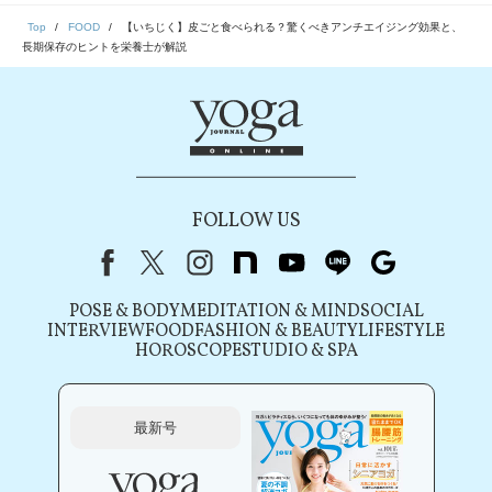
Top
FOOD
【いちじく】皮ごと食べられる？驚くべきアンチエイジング効果と、
長期保存のヒントを栄養士が解説
FOLLOW US
Facebook
X（旧Twitter）
instagram
note
youtube
line
Google
POSE & BODY
MEDITATION & MIND
SOCIAL
INTERVIEW
FOOD
FASHION & BEAUTY
LIFESTYLE
HOROSCOPE
STUDIO & SPA
最新号