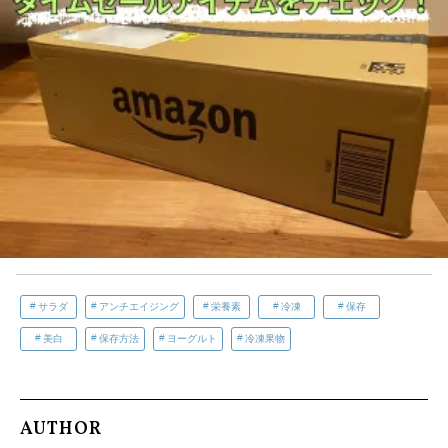
サラダ
アンチエイジング
栄養素
冷凍
保存
美白
保存方法
ヨーグルト
冷凍果物
AUTHOR