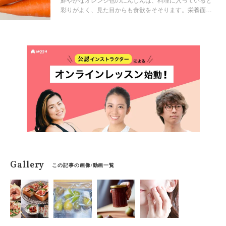
鮮やかなオレンジ色のにんじんは、料理に入っていると
方についてお伝えしていきます。
彩りがよく、見た目からも食欲をそそります。栄養面で
は、皮膚や粘膜の健康を保つβ-カロテンを含むため、風
邪が流行る時期に積極的に摂りたいですね。また、サラ
ダ、煮物、スープなど様々な料理に使われ、一年中常備
する野菜の1つです。今回は、にんじんを長持ちさせる保
存方法や賞味期限の見分け方についてお伝えしていきま
す。
Gallery
この記事の画像/動画一覧