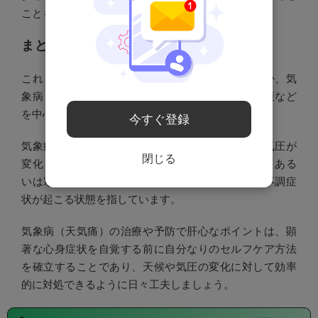
こともできます。
まとめ
これまで、気象病（天気痛）とはどのような病気か、気
象病（天気痛）になりやすい人の特徴や治療予防策など
を中心に解説してきました。
今すぐ登録
気象病（天気痛）とは、天気や天候が悪くなると気圧が
閉じる
変化して頭痛や関節痛など身体の痛みが悪化する、ある
いは寒暖差で自律神経のバランスが崩れて様々な不調症
状が起こる状態を指しています。
気象病（天気痛）の治療や予防で肝心なポイントは、顕
著な心身症状を自覚する前に自分なりのセルフケア方法
を確立することであり、天候や気圧の変化に対して効率
的に対処できるように日々工夫しましょう。