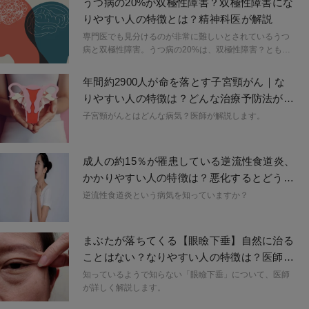
うつ病の20%が双極性障害？双極性障害にな
りやすい人の特徴とは？精神科医が解説
専門医でも見分けるのが非常に難しいとされているうつ
病と双極性障害。うつ病の20%は、双極性障害？とも言
われています。双極性障害とはどんな疾患なのでしょう
か？また、うつ病と間違われるのは何故なのでしょう
年間約2900人が命を落とす子宮頸がん｜な
か？双極性障害になりやすい人の特徴とともに、この疾
りやすい人の特徴は？どんな治療予防法があ
患について解説していきます。
る？医師が解説
子宮頸がんとはどんな病気？医師が解説します。
成人の約15％が罹患している逆流性食道炎、
かかりやすい人の特徴は？悪化するとどうな
る？医師が解説
逆流性食道炎という病気を知っていますか？
まぶたが落ちてくる【眼瞼下垂】自然に治る
ことはない？なりやすい人の特徴は？医師が
解説
知っているようで知らない「眼瞼下垂」について、医師
が詳しく解説します。