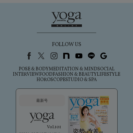
FOLLOW US
Facebook
X（旧Twitter）
instagram
note
youtube
line
Google
POSE & BODY
MEDITATION & MIND
SOCIAL
INTERVIEW
FOOD
FASHION & BEAUTY
LIFESTYLE
HOROSCOPE
STUDIO & SPA
最新号
Vol.101