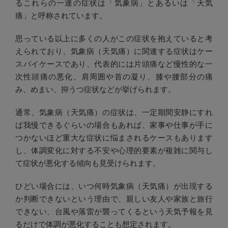
るこれらの一連の症状は「気象病」とあるいは「天気
痛」と呼称されています。
思っている以上に多くの人がこの症状を抱えていると考
えられており、気象病（天気痛）に関連する症状はケー
スバイケースであり、代表的には片頭痛など慢性的な一
次性頭痛の悪化、肩周囲や首の凝り、膝や腰部分の痛
み、めまい、抑うつ症状などが挙げられます。
通常、気象病（天気痛）の症状は、一定期間安静にすれ
ば我慢できるぐらいの場合もあれば、家事や仕事が手に
つかないほど重大な症状に悩まされるケースもあります
し、体調変化に対する不安や心理的要素が複雑に関与し
て症状が悪化する傾向も見受けられます。
ひどい場合には、いつ何時気象病（天気痛）が出現する
か判断できないという理由で、親しい友人や家族と旅行
できない、台風や落雷が襲ってくるという天気予報を見
るだけで体調が悪化することも想定されます。