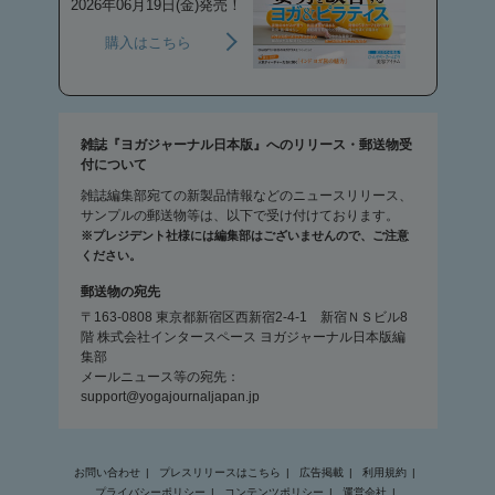
2026年06月19日(金)発売！
購入はこちら
雑誌『ヨガジャーナル日本版』へのリリース・郵送物受
付について
雑誌編集部宛ての新製品情報などのニュースリリース、
サンプルの郵送物等は、以下で受け付けております。
※プレジデント社様には編集部はございませんので、ご注意
ください。
郵送物の宛先
〒163-0808 東京都新宿区西新宿2-4-1 新宿ＮＳビル8
階 株式会社インタースペース ヨガジャーナル日本版編
集部
メールニュース等の宛先：
support@yogajournaljapan.jp
お問い合わせ
プレスリリースはこちら
広告掲載
利用規約
プライバシーポリシー
コンテンツポリシー
運営会社