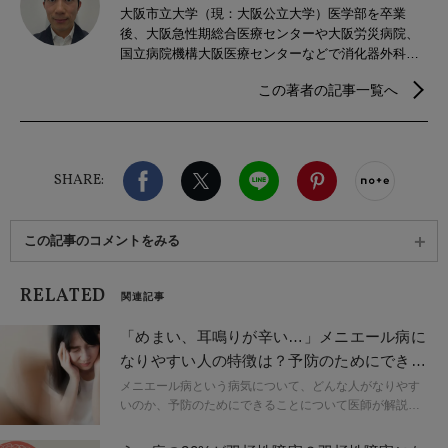
大阪市立大学（現：大阪公立大学）医学部を卒業
後、大阪急性期総合医療センターや大阪労災病院、
国立病院機構大阪医療センターなどで消化器外科
医・心臓血管外科医として修練を積み、その後国家
この著者の記事一覧へ
公務員共済組合連合会大手前病院救急科医長として
地域医療に尽力。2023年4月より上場企業 産業医と
して勤務。これまでに数々の医学論文執筆や医療記
事監修など多角的な視点で医療活動を積極的に実践
Facebook
X（旧twitter）
LINE
Pinterest
noteで
している。
SHARE:
この記事のコメントをみる
RELATED
関連記事
「めまい、耳鳴りが辛い…」メニエール病に
なりやすい人の特徴は？予防のためにできる
こと｜医師が解説
メニエール病という病気について、どんな人がなりやす
いのか、予防のためにできることについて医師が解説し
ます。