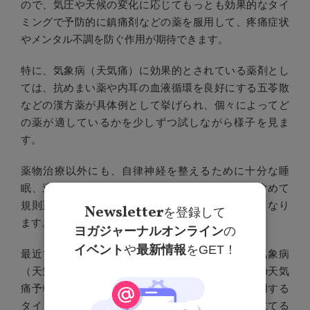
ので、気圧や天候の変化に応じてもっとも効果的なタイ
ミングで予防的に鎮痛剤などの薬を服用して、疼痛症状
やメンタル不調を防ぐ作用が期待できます。
特に、気象病（天気痛）に効果的とされている薬剤とし
ては、抗めまい薬や内耳の血液循環を良好にする五苓散
などの漢方薬が具体例として挙げられ、個々によってど
の薬が適しているかを少しずつ試しながら様子を見ま
す。
薬物治療以外にも、自律神経を整えるために十分な睡
眠、適度な運動、バランスの良い食事摂取などを含めて
規則正しい日常生活を送ることが重要なポイントとなり
Newsletter
を登録して
ます。
ヨガジャーナルオンライン
の
イベント
や
最新情報
をGET！
最近では、全国の地域毎に気圧の変化などから気象病
（天気痛）の発症リスクを提示してくれる「全国の天気
痛予報」といった専用アプリを入手して、薬を服用する
タイミング、旅行の日程調整などにも活用して役立てる