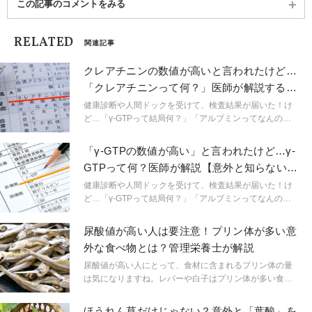
この記事のコメントをみる
RELATED
関連記事
クレアチニンの数値が高いと言われたけど…
「クレアチニンって何？」医師が解説する
【検査数値】
健康診断や人間ドックを受けて、検査結果が届いた！け
ど…「γ-GTPって結局何？」「アルブミンってなんのこ
と？」など、わからない用語がたくさん。知っているよ
うで実はよく知らない用語を、医師が解説します！今回
「γ-GTPの数値が高い」と言われたけど…γ-
は「クレアチニン」について。
GTPって何？医師が解説【意外と知らない検
査数値】
健康診断や人間ドックを受けて、検査結果が届いた！け
ど…「γ-GTPって結局何？」「アルブミンってなんのこ
と？」など、わからない用語がたくさん。知っているよ
うで実はよく知らない用語について、医師が解説しま
尿酸値が高い人は要注意！プリン体が多い意
す！
外な食べ物とは？管理栄養士が解説
尿酸値が高い人にとって、食材に含まれるプリン体の量
は気になりますね。レバーや白子はプリン体が多い食べ
物として知られていますが、そのほかにもプリン体が多
く含まれる食品が存在します。この記事では、意外とプ
ほうれん草だけじゃない？意外と「葉酸」を