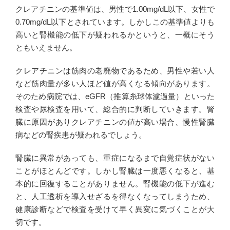
クレアチニンの基準値は、男性で1.00mg/dL以下、女性で
0.70mg/dL以下とされています。しかしこの基準値よりも
高いと腎機能の低下が疑われるかというと、一概にそう
ともいえません。
クレアチニンは筋肉の老廃物であるため、男性や若い人
など筋肉量が多い人ほど値が高くなる傾向があります。
そのため病院では、eGFR（推算糸球体濾過量）といった
検査や尿検査を用いて、総合的に判断していきます。腎
臓に原因がありクレアチニンの値が高い場合、慢性腎臓
病などの腎疾患が疑われるでしょう。
腎臓に異常があっても、重症になるまで自覚症状がない
ことがほとんどです。しかし腎臓は一度悪くなると、基
本的に回復することがありません。腎機能の低下が進む
と、人工透析を導入せざるを得なくなってしまうため、
健康診断などで検査を受けて早く異変に気づくことが大
切です。