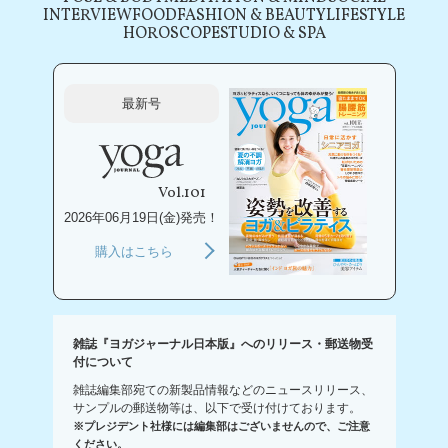
INTERVIEW
FOOD
FASHION & BEAUTY
LIFESTYLE
HOROSCOPE
STUDIO & SPA
最新号
Vol.101
2026年06月19日(金)発売！
購入はこちら
雑誌『ヨガジャーナル日本版』へのリリース・郵送物受
付について
雑誌編集部宛ての新製品情報などのニュースリリース、
サンプルの郵送物等は、以下で受け付けております。
※プレジデント社様には編集部はございませんので、ご注意
ください。