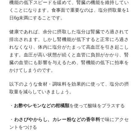
機能の低下スピードを緩めて、腎臓の機能を維持してい
くことになります。食事面で重要なのは、塩分摂取量を1
日6g未満にすることです。
健康であれば、余分に摂取した塩分は腎臓でろ過されて
排出されます。しかし腎機能が低下すると正常にろ過さ
れなくなり、体内に塩分がたまって高血圧を引き起こし
ます。血圧が高い状態が続くと血管に負担がかかり、腎
臓の血管にも影響を与えるため、腎機能の低下に拍車を
かけてしまうのです。
以下のような食材・調味料を効果的に使って、塩分の摂
取量を減らしていきましょう。
・
お酢やレモンなどの柑橘類
を使って酸味をプラスする
・
わさびやからし、カレー粉などの香辛料
で味にアクセ
ントをつける