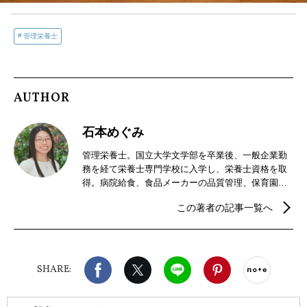
管理栄養士
AUTHOR
石本めぐみ
管理栄養士。国立大学文学部を卒業後、一般企業勤
務を経て栄養士専門学校に入学し、栄養士資格を取
得。病院給食、食品メーカーの品質管理、保育園栄
養士を経験して2022年に独立。食が楽しくなるレシ
この著者の記事一覧へ
ピを発信するほか、栄養・健康分野の記事執筆を中
心に活動中。
Facebook
X（旧twitter）
LINE
Pinterest
noteで
SHARE: