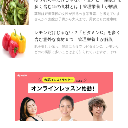
リン体が多い食品を紹介するので、尿酸値が気になる人
多く含む15の食材とは｜管理栄養士が解説
は参考にしてください。
葉酸は妊娠前後の女性が摂るべき栄養素、と考えていま
せんか？葉酸は子供から大人まで、男女ともに健康維持
に必要な栄養素です。レバーやほうれん草に豊富なこと
は知られていますが、ほかにはどのような食材に含まれ
レモンだけじゃない？「ビタミンC」を多く
ているのでしょうか。効率よく葉酸を摂取する方法も合
含む意外な食材６つ｜管理栄養士が解説
わせて見ていきましょう。
肌を美しく保ち、健康にも役立つビタミンC。レモンな
どの柑橘類に多いことはよく知られていますが、それ以
外にビタミンCが豊富な食材をご存知でしょうか？この
記事では、ビタミンCを多く含む意外な食材を紹介しま
す。食材の色による含有量の違いや、おすすめの調理法
なども参考にしてください。