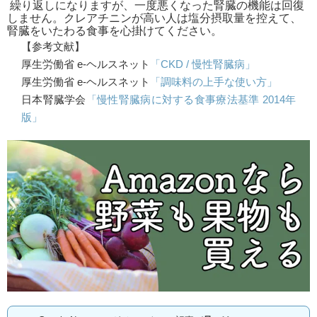
繰り返しになりますが、一度悪くなった腎臓の機能は回復
しません。クレアチニンが高い人は塩分摂取量を控えて、
腎臓をいたわる食事を心掛けてください。
【参考文献】
厚生労働省 e-ヘルスネット
「CKD / 慢性腎臓病」
厚生労働省 e-ヘルスネット
「調味料の上手な使い方」
日本腎臓学会
「慢性腎臓病に対する食事療法基準 2014年
版」