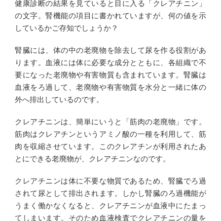
健康診断の結果を見ていると目に入る「クレアチニン」
の文字。腎機能の項目に書かれていますが、何の値を示
しているかご存知でしょうか？
腎臓には、体の中の老廃物を除去して尿を作る役割があ
ります。血液には体に必要な成分とともに、各組織で不
要になった老廃物や有害物質も含まれています。腎臓は
血液をろ過して、老廃物や有害物質を水分と一緒に体の
外へ排出しているのです。
クレアチニンは、簡単にいうと「筋肉の老廃物」です。
筋肉はクレアチンというアミノ酸の一種を利用して、筋
肉を収縮させています。このクレアチンが利用されたあ
とにできる老廃物が、クレアチニンなのです。
クレアチニンは体に不要な物質であるため、腎臓でろ過
されて尿として排出されます。しかし腎臓のろ過機能が
うまく働かなくなると、クレアチニンが血液中にたまっ
てしまいます。そのため血液検査でクレアチニンの量を