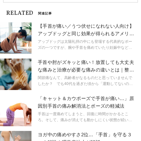
RELATED
関連記事
【手首が痛い／うつ伏せになれない人向け】
アップドッグと同じ効果が得られるアメリカ
発の最新ポーズ
アップドッグは太陽礼拝の中にも登場する代表的なポー
ズの一つですが、腕や手首を痛めていたり妊娠中などで
うつ伏せになれない場合は、このポーズをやりたくても
できませんよね。そんな人にぜひおすすめです。
手首や肘がズキッと痛い！放置しても大丈夫
な痛みと治療が必要な痛みの違いとは｜整形
外科医が解説
関節痛なんて、高齢者がなるものだと思っていませんで
したか？ でも40代を過ぎた頃から「運動してないのに
なんか手首が痛い……」という人が、実はかなり増えて
いるのです。
「キャット＆カウポーズで手首が痛い…」原
因別手首の痛み解消法とポーズの軽減法
手首は一度痛めてしまうと、回復に時間がかかるとこ
ろ。そして、痛みが消えても動かしにくい状態が続いて
しまうなど、不調を引きずりやすい部分でもあります。
ヨガでは、手で体を支えるポーズも多いので、痛みがあ
ヨガ中の痛めやすさ2位…「手首」を守る３
ると存分に楽しむことができません…。例えばウォーム