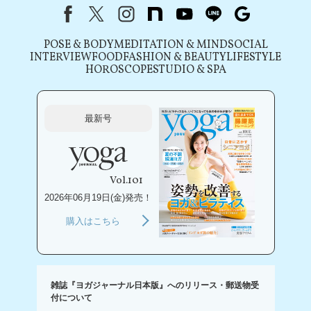
Facebook
X（旧Twitter）
instagram
note
youtube
line
Google
POSE & BODY
MEDITATION & MIND
SOCIAL
INTERVIEW
FOOD
FASHION & BEAUTY
LIFESTYLE
HOROSCOPE
STUDIO & SPA
最新号
Vol.101
2026年06月19日(金)発売！
購入はこちら
雑誌『ヨガジャーナル日本版』へのリリース・郵送物受
付について