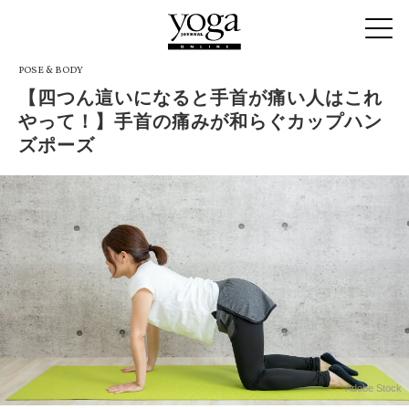
POSE & BODY
【四つん這いになると手首が痛い人はこれ
やって！】手首の痛みが和らぐカップハン
ズポーズ
Adobe Stock