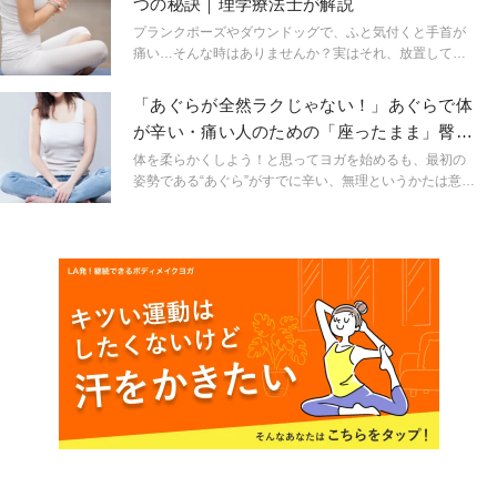
つの秘訣｜理学療法士が解説
アップでもおなじみのキャット＆カウポーズ。四つ這い
の姿勢で難易度は低めですが、手首の痛みを感じる人が
プランクポーズやダウンドッグで、ふと気付くと手首が
意外と多いもの。今回は「キャット＆カウポーズで手首
痛い…そんな時はありませんか？実はそれ、放置しては
が痛い…」を解消する方法のシェアです。ぜひ参考にし
いけない大事なサインなんです。ヨガで特に痛めやすい
てみてくださいね！
部分である手首を安全に使う方法を、理学療法士の堀川
「あぐらが全然ラクじゃない！」あぐらで体
ゆき先生が教えてくれました。
が辛い・痛い人のための「座ったまま」臀筋
ストレッチ
体を柔らかくしよう！と思ってヨガを始めるも、最初の
姿勢である“あぐら”がすでに辛い、無理というかたは意外
と多いです。今回はここにフォーカスしますよ。