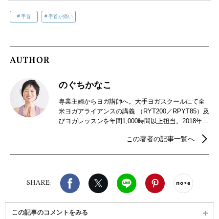
手首
手首が痛い
AUTHOR
のぐちかなこ
専業主婦からヨガ講師へ。大手ヨガスクールにて全
米ヨガアライアンスの講義 （RYT200／RPYT85）及
びヨガレッスンを年間1,000時間以上担当。2018年に
独立し〈あんどYOGA〉を立ち上げる。現在もヨガ
この著者の記事一覧へ
インストラクターの養成に携わりながら、特に産前
産後に関するヨガや新米ヨガインストラクターサポ
ートに力を注いでいる。オンライン講座も多数開催
中。プライベートでは三姉妹の母。あだ名はかーち
Facebook
X（旧twitter）
LINE
Pinterest
noteで
ゃん。
SHARE:
この記事のコメントをみる