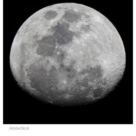
AdobeStock