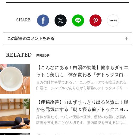
ントの講師、ヨガ雑誌などの監修やポーズモデルを
多数務めるなど多岐にわたる。長年新体操やヨガで
培った経験から、美しい姿勢や柔軟性を高める体の
Facebook
X（旧twitter）
LINE
Pinterest
noteで
使い方なども伝えている。"心身が整いほぐれるレッ
SHARE:
スン"効果を感じ分かりやすい！と人気を集めてい
る。 Lani yoga主宰
この記事のコメントをみる
RELATED
関連記事
【こんなにある！白湯の効能】健康もダイエ
ットも美肌も…体が変わる「デトックス白
湯」作り方ポイント
ヨガの姉妹科学であるアーユルヴェーダでも推奨される
白湯は、シンプルでありながら最強のデトックスドリン
ク。世界最古の伝承医療であるアーユルヴェーダにおい
て、白湯は調和のとれた飲み物であると言われていま
【便秘改善】力まずすっきり出る体質に！腸
す。美容のプロや人気モデルが生活に取り入れているこ
から元気にする「朝＆寝る前デトックスヨ
とも多く、美容・健康に嬉しい効果が盛りだくさん。ぜ
ガ」
ひ試してみてくださいね。
身体が重たく、つらい便秘の症状。便秘の改善には腸内
環境を整えることが大切です。腸内環境を整えるには、
バランスの良い食事に加え、運動も大きな役割を果たし
ています。そんな便秘の症状を改善するのに効果的なデ