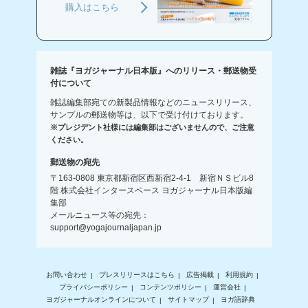
購入はこちら
雑誌『ヨガジャーナル日本版』へのリリース・郵送物受
付について
雑誌編集部宛ての新製品情報などのニュースリリース、
サンプルの郵送物等は、以下で受け付けております。
※プレジデント社様には編集部はございませんので、ご注意
ください。
郵送物の宛先
〒163-0808 東京都新宿区西新宿2-4-1 新宿ＮＳビル8
階 株式会社インタースペース ヨガジャーナル日本版編
集部
メールニュース等の宛先：
support@yogajournaljapan.jp
お問い合わせ
プレスリリースはこちら
広告掲載
利用規約
プライバシーポリシー
コンテンツポリシー
運営会社
ヨガジャーナルオンラインについて
サイトマップ
ヨガ語辞典