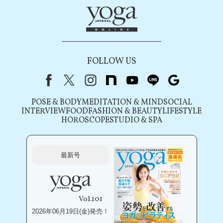
FOLLOW US
Facebook
X（旧Twitter）
instagram
note
youtube
line
Google
POSE & BODY
MEDITATION & MIND
SOCIAL
INTERVIEW
FOOD
FASHION & BEAUTY
LIFESTYLE
HOROSCOPE
STUDIO & SPA
最新号
Vol.101
2026年06月19日(金)発売！