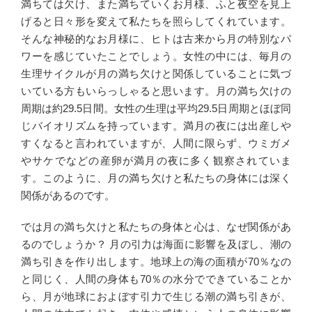
満ちては欠け、また満ちていくお月様、ふと夜空を見上
げると日々形を変えて私たちを照らしてくれています。
そんな神秘的なお月様に、ヒトは古来から月の特別なパ
ワーを感じていたことでしょう。女性の中には、毎月の
生理サイクルが月の満ち欠けと関係していることに気づ
いている方もいらっしゃると思います。月の満ち欠けの
周期は約29.5日間。女性の生理は平均29.5日周期とほぼ同
じバイオリズムを持っています。満月の夜には出産しや
すくなると言われていますが、人間に限らず、ウミガメ
やサケでなどの産卵が満月の夜に多く観察されていま
す。このように、月の満ち欠けと私たちの身体には深く
関係があるのです。
では月の満ち欠けと私たちの身体と心は、なぜ関係があ
るのでしょうか？ 月の引力は海面に影響を及ぼし、潮の
満ち引きを作り出します。地球上の海の面積が70％なの
と同じく、人間の身体も70％の水分でできていることか
ら、月が地球におよぼす引力で生じる潮の満ち引きが、