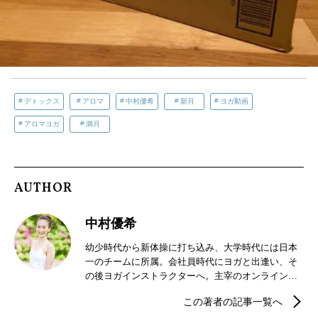
デトックス
アロマ
中村優希
新月
ヨガ動画
アロマヨガ
満月
AUTHOR
中村優希
幼少時代から新体操に打ち込み、大学時代には日本
一のチームに所属。会社員時代にヨガと出逢い、そ
の後ヨガインストラクターへ。主宰のオンラインレ
ッスンや板橋のヨガ教室の他、プライベートヨガや
この著者の記事一覧へ
企業ヨガ等の出張クラスも行いながら、大規模イベ