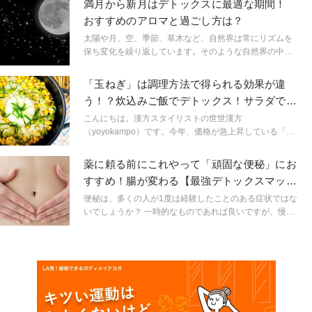
満月から新月はデトックスに最適な期間！
トックスヨガをご紹介します。短時間で簡単に行えます
おすすめのアロマと過ごし方は？
ので、是非一緒に行ってみてくださいね。
太陽や月、空、季節、草木など、自然界は常にリズムを
保ち変化を繰り返しています。そのような自然界の中
で、私たちは生活をしています。つまり、自然があるか
らこそ私たちの生活は豊かになり、日々変化があるので
「玉ねぎ」は調理方法で得られる効果が違
す。今回は、自然の原理のひとつである「月の満ち欠
う！？炊込みご飯でデトックス！サラダで血
け」と関連したヨガについてご紹介します！ 今週の2月
行促進！理由は？
20日（水）は満月なので、ぜひここで紹介するデトック
こんにちは。漢方スタイリストの世世漢方
ス法など取り入れてみてくださいね。
（yoyokampo）です。今年、価格が急上昇している「玉
ねぎ」。とんでもなく高いですね。せっかく食べる機会
があるなら、栄養や効能をしっかり理解して食べた方
薬に頼る前にこれやって「頑固な便秘」にお
が、ちょっとお得な感じがしませんか？？それを理解し
すすめ！腸が変わる【最強デトックスマッサ
たうえで、生がいいのか、加熱調理したほうがいいの
ージ】
か、自分の体調に合わせて調理方法を選んでみてくださ
便秘は、多くの人が1度は経験したことのある症状ではな
い。
いでしょうか？ 一時的なものであれば良いですが、慢性
的な便秘の方は、2週間に1回という方も耳にします。 そ
のような方は腸の働きが鈍くなっています。 そこで、便
秘を解消するには体の外から腸を刺激して、その働きを
活発にするのが、最も近道です。 今回はは即効的な効果
が期待できるマッサージをご紹介します。