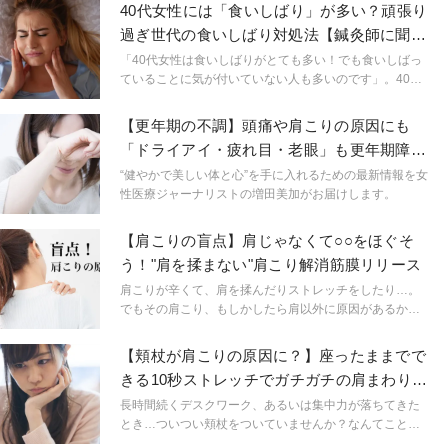
しりや噛み締め、食いしばりといった症状が出やすくな
40代女性には「食いしばり」が多い？頑張り
っているそう。「私は大丈夫」と思っていても、その頭
過ぎ世代の食いしばり対処法【鍼灸師に聞い
痛や肩こり。無意識下での歯ぎしりや噛み締めが原因か
た】
もしれません。今回は「こどもと女性の歯科クリニッ
「40代女性は食いしばりがとても多い！でも食いしばっ
ク」の岡井有子先生に、コロナストレスがもたらす意外
ていることに気が付いていない人も多いのです」。40代
な口腔トラブルとその対処法を伺いました。
女性の患者さんを診察する機会が多という鍼灸師であり
ヨガインストラクターの関先生は、食いしばりからくる
【更年期の不調】頭痛や肩こりの原因にも
頭痛やめまい、肩こりに悩む患者さんにたくさん出会う
「ドライアイ・疲れ目・老眼」も更年期障
んだそう。今回関先生に40代女性に多い「食いしばり」
害？予防と対策
を、東洋医学的な視点から紐解いていただきました。オ
“健やかで美しい体と心”を手に入れるための最新情報を女
ススメの簡単セルフケアや効果的なヨガポーズもお伝え
性医療ジャーナリストの増田美加がお届けします。
していきます。
【肩こりの盲点】肩じゃなくて○○をほぐそ
う！"肩を揉まない"肩こり解消筋膜リリース
肩こりが辛くて、肩を揉んだりストレッチをしたり…。
でもその肩こり、もしかしたら肩以外に原因があるか
も？！今回は誰もが盲点な肩こりの原因についてみてい
きましょう。
【頬杖が肩こりの原因に？】座ったままでで
きる10秒ストレッチでガチガチの肩まわりを
ほぐそう
長時間続くデスクワーク、あるいは集中力が落ちてきた
とき…ついつい頬杖をついていませんか？なんてことな
いその動作が、実は体に大きな影響を与えてしまってい