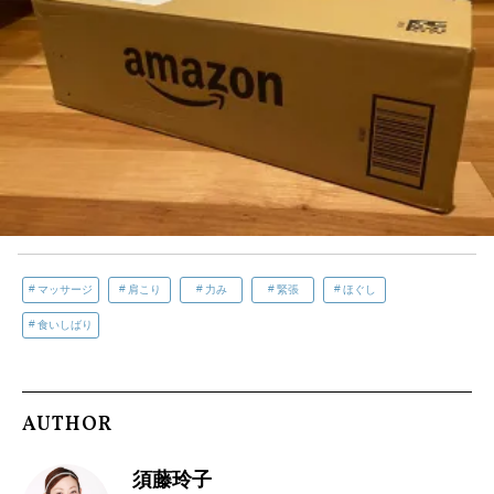
マッサージ
肩こり
力み
緊張
ほぐし
食いしばり
AUTHOR
須藤玲子