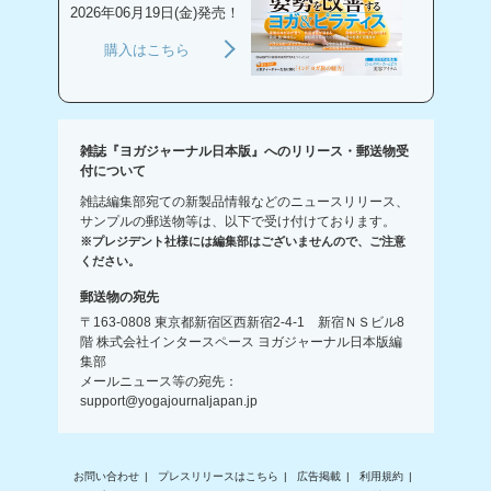
2026年06月19日(金)発売！
購入はこちら
雑誌『ヨガジャーナル日本版』へのリリース・郵送物受
付について
雑誌編集部宛ての新製品情報などのニュースリリース、
サンプルの郵送物等は、以下で受け付けております。
※プレジデント社様には編集部はございませんので、ご注意
ください。
郵送物の宛先
〒163-0808 東京都新宿区西新宿2-4-1 新宿ＮＳビル8
階 株式会社インタースペース ヨガジャーナル日本版編
集部
メールニュース等の宛先：
support@yogajournaljapan.jp
お問い合わせ
プレスリリースはこちら
広告掲載
利用規約