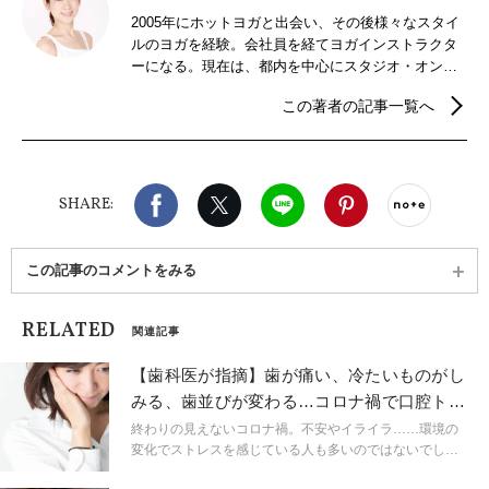
2005年にホットヨガと出会い、その後様々なスタイ
ルのヨガを経験。会社員を経てヨガインストラクタ
ーになる。現在は、都内を中心にスタジオ・オンラ
インにて活動中。リラックスからトレーニング系ヨ
この著者の記事一覧へ
ガまで、静と動（陰と陽）のバランスを大切にヨガ
の指導を行う。ヨガと共にアロマのある暮らしも提
案する。
Facebook
X（旧twitter）
LINE
Pinterest
noteで
SHARE:
この記事のコメントをみる
RELATED
関連記事
【歯科医が指摘】歯が痛い、冷たいものがし
みる、歯並びが変わる…コロナ禍で口腔トラ
ブルが増えた原因
終わりの見えないコロナ禍。不安やイライラ……環境の
変化でストレスを感じている人も多いのではないでしょ
うか。そんなコロナ禍でのストレスが原因で最近、歯ぎ