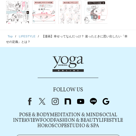
Top
LIFESTYLE
【漫画】幸せってなんだっけ？ 迷ったときに思い出したい「幸
せの定義」とは？
FOLLOW US
Facebook
X（旧Twitter）
instagram
note
youtube
line
Google
POSE & BODY
MEDITATION & MIND
SOCIAL
INTERVIEW
FOOD
FASHION & BEAUTY
LIFESTYLE
HOROSCOPE
STUDIO & SPA