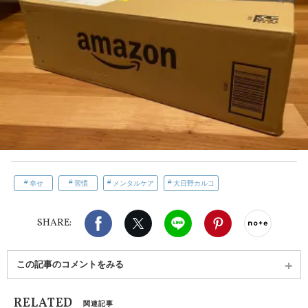
幸せ
習慣
メンタルケア
大日野カルコ
Facebook
X（旧twitter）
LINE
Pinterest
noteで
SHARE:
この記事のコメントをみる
RELATED
関連記事