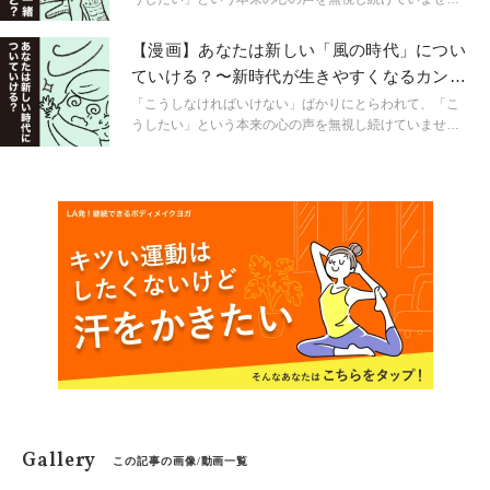
か？ チグハグだった頭と心を整えようと向き合ってきた
大日野カルコさんが、自分とつながるために学んだ知
【漫画】あなたは新しい「風の時代」につい
識、役に立ったワークなどを漫画形式でご紹介していき
ていける？〜新時代が生きやすくなるカンタ
ます。
ンにできること
「こうしなければいけない」ばかりにとらわれて、「こ
うしたい」という本来の心の声を無視し続けていません
か？ チグハグだった頭と心を整えようと向き合ってきた
大日野カルコさんが、自分とつながるために学んだ知
識、役に立ったワークなどを漫画形式でご紹介していき
ます。
Gallery
この記事の画像/動画一覧