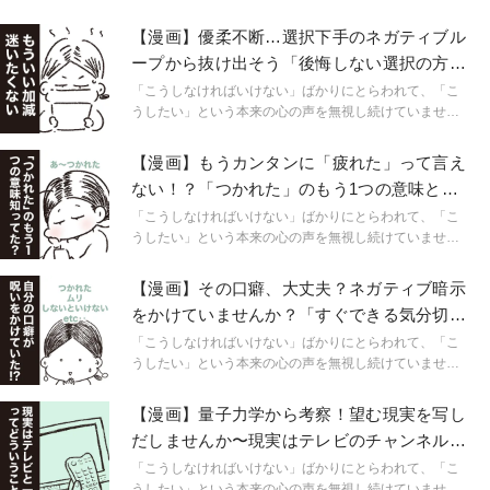
【漫画】優柔不断…選択下手のネガティブル
ープから抜け出そう「後悔しない選択の方
法」
「こうしなければいけない」ばかりにとらわれて、「こ
うしたい」という本来の心の声を無視し続けていません
か？ チグハグだった頭と心を整えようと向き合ってきた
大日野カルコさんが、自分とつながるために学んだ知
【漫画】もうカンタンに「疲れた」って言え
識、役に立ったワークなどを漫画形式でご紹介していき
ない！？「つかれた」のもう1つの意味と
ます。
は？
「こうしなければいけない」ばかりにとらわれて、「こ
うしたい」という本来の心の声を無視し続けていません
か？ チグハグだった頭と心を整えようと向き合ってきた
大日野カルコさんが、自分とつながるために学んだ知
【漫画】その口癖、大丈夫？ネガティブ暗示
識、役に立ったワークなどを漫画形式でご紹介していき
をかけていませんか？「すぐできる気分切り
ます。
替え法」
「こうしなければいけない」ばかりにとらわれて、「こ
うしたい」という本来の心の声を無視し続けていません
か？ チグハグだった頭と心を整えようと向き合ってきた
大日野カルコさんが、自分とつながるために学んだ知
【漫画】量子力学から考察！望む現実を写し
識、役に立ったワークなどを漫画形式でご紹介していき
だしませんか〜現実はテレビのチャンネルだ
ます。
った！？〜
「こうしなければいけない」ばかりにとらわれて、「こ
うしたい」という本来の心の声を無視し続けていません