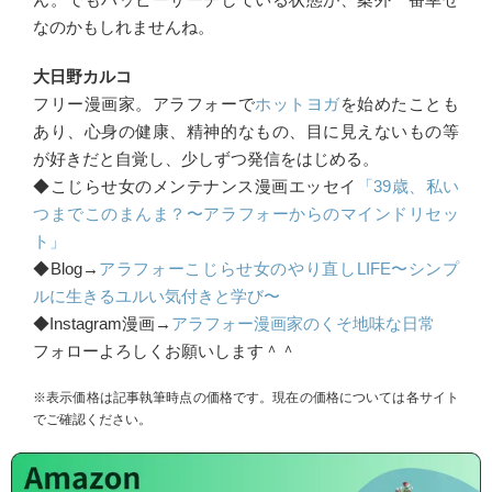
なのかもしれませんね。
大日野カルコ
フリー漫画家。アラフォーで
ホットヨガ
を始めたことも
あり、心身の健康、精神的なもの、目に見えないもの等
が好きだと自覚し、少しずつ発信をはじめる。
◆こじらせ女のメンテナンス漫画エッセイ
「39歳、私い
つまでこのまんま？〜アラフォーからのマインドリセッ
ト」
◆Blog→
アラフォーこじらせ女のやり直しLIFE〜シンプ
ルに生きるユルい気付きと学び〜
◆Instagram漫画→
アラフォー漫画家のくそ地味な日常
フォローよろしくお願いします＾＾
※表示価格は記事執筆時点の価格です。現在の価格については各サイト
でご確認ください。