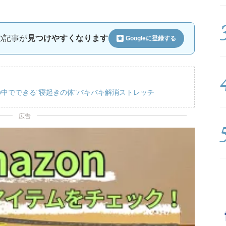
ルの記事が
見つけやすくなります
Googleに
登録する
中でできる"寝起きの体"バキバキ解消ストレッチ
広告