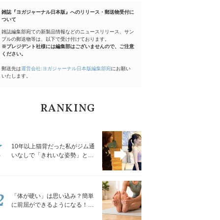
雑誌『ヨガジャーナル日本版』へのリリース・郵送物受付に
ついて
雑誌編集部宛ての新製品情報などのニュースリリース、サン
プルの郵送物等は、以下で受け付けております。
※プレジデント社様には編集部はございませんので、ご注意
ください。
郵送先は
運営会社:ヨガジャーナル日本版編集部宛
にお願い
いたします。
RANKING
1
10年以上猫背だった私がジム通
いなしで「きれいな姿勢」と褒
められるようになった秘密の習
慣
2
「体が硬い」は思い込み？簡単
に前屈ができるようになる！腿
裏を少しずつゆるめる「前屈ス