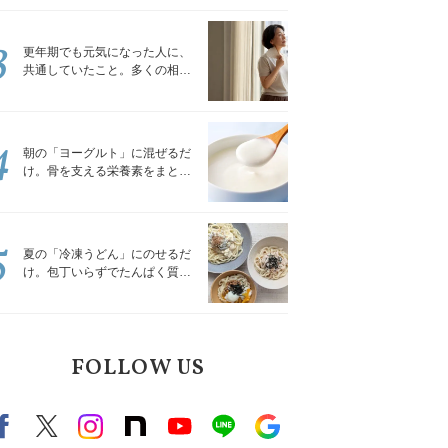
トレッチ」
3
更年期でも元気になった人に、
共通していたこと。多くの相談
を受けてきた私が言える、たっ
たひとつのこと
4
朝の「ヨーグルト」に混ぜるだ
け。骨を支える栄養素をまとめ
て補える食材3選｜管理栄養士が
解説
5
夏の「冷凍うどん」にのせるだ
け。包丁いらずでたんぱく質を
補える組み合わせ3選｜管理栄養
士が解説
FOLLOW US
Facebook
X（旧twitter）
instagram
note
Youtube
line
Google