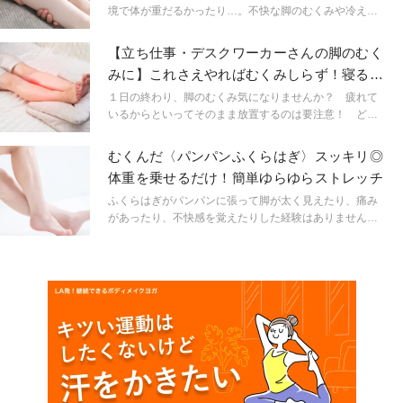
境で体が重だるかったり…。不快な脚のむくみや冷えを
解消する、5分ヨガをお伝えします。お仕事の後や寝る前
などにゆったりした気持ちで行ってみてください。
【立ち仕事・デスクワーカーさんの脚のむく
みに】これさえやればむくみしらず！寝る前
5分脚マッサージ
１日の終わり、脚のむくみ気になりませんか？ 疲れて
いるからといってそのまま放置するのは要注意！ どん
どん疲れが溜まって、さらなるむくみや太さの原因にな
ってしまいます。寝る前の5分でできるセルフマッサージ
むくんだ〈パンパンふくらはぎ〉スッキリ◎
をご紹介します。
体重を乗せるだけ！簡単ゆらゆらストレッチ
ふくらはぎがパンパンに張って脚が太く見えたり、痛み
があったり、不快感を覚えたりした経験はありません
か？ふくらはぎはむくみやすい部位の一つであり、多く
の方が張りを経験しています。この記事では、ふくらは
ぎがパンパンに張る原因とスッキリさせる簡単ストレッ
チをご紹介します。パンパンに張ったふくらはぎに悩ん
でいる方は、ぜひ参考にしてくださいね。