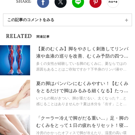
SHARE:
スン"効果を感じ分かりやすい！と人気を集めてい
る。 Lani yoga主宰
この記事のコメントをみる
RELATED
関連記事
【夏のむくみ】脚をやさしく刺激してリンパ
液や血液の巡りを改善、むくみ予防の四つ這
いストレッチ
多くの女性が経験している脚のむくみに、夏ならではの
原因もあることはご存知ですか？下半身のリンパ液や血
液の巡りを改善するための、むくみ対策のストレッチを
ご紹介します。
夏の脚はパンパンにむくみやすい！【むくみ
をとるだけで脚はみるみる細くなる】たった
２つの美脚ポーズ
いつもの靴がきつい、脚が重だるい、太くなった？…と
感じることはありませんか？夏は水分を「出す」ことが
滞りがちになるため、むくみやすい季節です。放ってお
くと全身の疲れや夏バテなどの不調につながることも。
「クーラー冷えで脚がだる重い…」足・脚の
脚のむくみをほぐして、ひと回り細く見せるポーズをご
むくみをとって１日の疲れをリセット！寝る
紹介します。
前５分ほぐし
冷房のかかったオフィスで脚が冷えたり、湿度の高い環