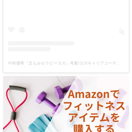
中村優希『足もみセラピーヨガ』考案/ヨガキャリアコーチ💎(@yuki.nakamura.yoga)がシェアした投稿