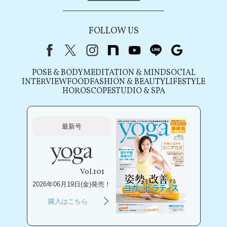
FOLLOW US
Facebook
X（旧Twitter）
instagram
note
youtube
line
Google
POSE & BODY
MEDITATION & MIND
SOCIAL
INTERVIEW
FOOD
FASHION & BEAUTY
LIFESTYLE
HOROSCOPE
STUDIO & SPA
最新号
Vol.101
2026年06月19日(金)発売！
購入はこちら