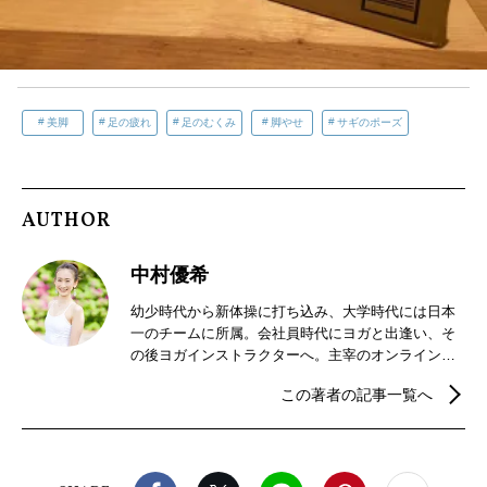
美脚
足の疲れ
足のむくみ
脚やせ
サギのポーズ
AUTHOR
中村優希
幼少時代から新体操に打ち込み、大学時代には日本
一のチームに所属。会社員時代にヨガと出逢い、そ
の後ヨガインストラクターへ。主宰のオンラインレ
ッスンや板橋のヨガ教室の他、プライベートヨガや
この著者の記事一覧へ
企業ヨガ等の出張クラスも行いながら、大規模イベ
ントの講師、ヨガ雑誌などの監修やポーズモデルを
多数務めるなど多岐にわたる。長年新体操やヨガで
培った経験から、美しい姿勢や柔軟性を高める体の
Facebook
X（旧twitter）
LINE
Pinterest
noteで
使い方なども伝えている。"心身が整いほぐれるレッ