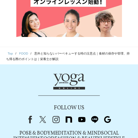
Top
FOOD
意外と知らないバーベキューする時の注意点｜食材の保存や管理、持
ち帰る際のポイントは｜栄養士が解説
FOLLOW US
Facebook
X（旧Twitter）
instagram
note
youtube
line
Google
POSE & BODY
MEDITATION & MIND
SOCIAL