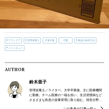
アウトドア
管理栄養士
食中毒
夏
食品の保存方法
バーベキュー
AUTHOR
鈴木亜子
管理栄養士／ライター。大学卒業後、主に医療機関
に勤務。チーム医療の一端を担い、生活習慣病など
さまざまな疾患の栄養管理に取り組む。得意分野は
糖尿病で、療養指導や透析予防、重症化予防などを
この著者の記事一覧へ