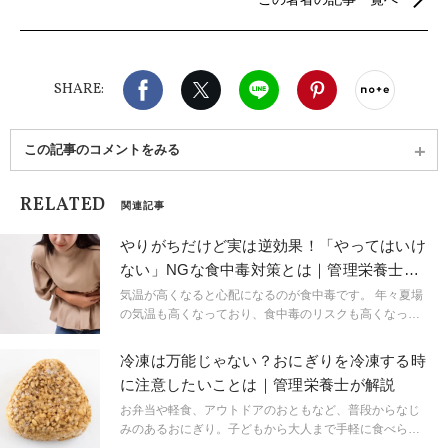
担当した経験も。現在は豊富な栄養相談経験を活か
し、ウェルネス関連の記事執筆および監修に携わ
る。
Facebook
X（旧twitter）
LINE
Pinterest
noteで
SHARE:
この記事のコメントをみる
RELATED
関連記事
やりがちだけど実は逆効果！「やってはいけ
ない」NGな食中毒対策とは｜管理栄養士が
解説
気温が高くなると心配になるのが食中毒です。 年々夏場
の気温も高くなっており、食中毒のリスクも高くなって
います。 実は、予防のために意識していたことが逆効果
になることもあります。 正しい食中毒の予防をするため
冷凍は万能じゃない？おにぎりを冷凍する時
にも注意してほしいポイントを、管理栄養士が解説しま
に注意したいことは｜管理栄養士が解説
す。
お弁当や軽食、アウトドアのおともなど、普段からなじ
みのあるおにぎり。子どもから大人まで手軽に食べられ