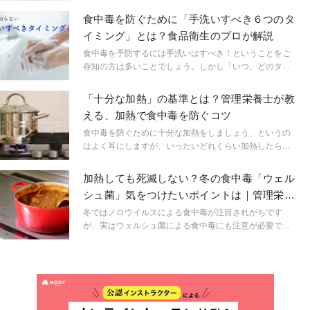
るので、作って冷凍保存するという方も多いのではない
でしょうか。 今回は、そんなおにぎりを冷凍する時に注
食中毒を防ぐために「手洗いすべき６つのタ
意したいことについてご紹介いたします。
イミング」とは？食品衛生のプロが解説
食中毒を予防するには手洗いはすべき！ということをご
存知の方は多いことでしょう。しかし「いつ、どのタイ
ミングで手洗いをするべきか」については、理解する機
会はそれほど多くないように感じます。今回の記事で
「十分な加熱」の基準とは？管理栄養士が教
は、食中毒を防ぐために効果的な手洗いのタイミングに
える、加熱で食中毒を防ぐコツ
ついて、食品衛生のプロである管理栄養士の視点から解
説していきます。
食中毒を防ぐために十分な加熱をしましょう、というの
はよく耳にしますが、いったいどれくらい加熱したらよ
いのでしょうか。 今回は加熱で食中毒を防ぐために「十
分な加熱」の基準や食中毒を防ぐ加熱のコツをお伝えい
加熱しても死滅しない？冬の食中毒「ウェル
たします。
シュ菌」気をつけたいポイントは｜管理栄養
士が解説
冬ではノロウイルスによる食中毒が注目されがちです
が、実はウェルシュ菌による食中毒にも注意が必要で
す。ウェルシュ菌はノロウイルスとは違った特性を持つ
ため、注意すべき食品や予防法が異なります。 そこで、
ウェルシュ菌による食中毒の特徴や感染しないための予
防ポイントを詳しく解説します。