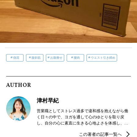
側屈
腹斜筋
お腹痩せ
腰肉
ウエスト引き締め
AUTHOR
津村早紀
営業職としてストレス過多で違和感を抱えながら働
く日々の中で、ヨガを通して心のゆとりを取り戻
し、自分の心に素直に生きる心地よさを体感し、イ
ンストラクターの道へ進む。現在は働く女性の「カ
この著者の記事一覧へ
ラダを変えたい」＆「ストレスフル」を解決すべく