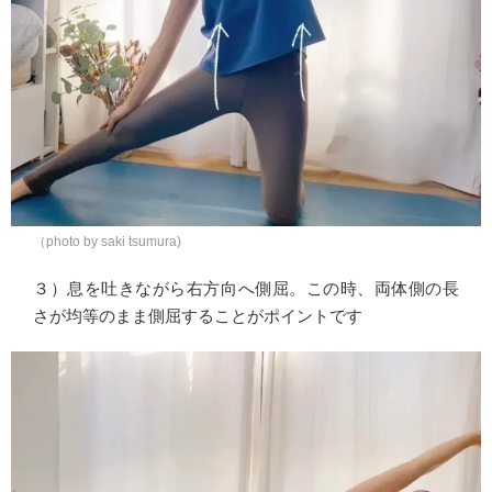
（photo by saki tsumura)
３）息を吐きながら右方向へ側屈。この時、両体側の長
さが均等のまま側屈することがポイントです