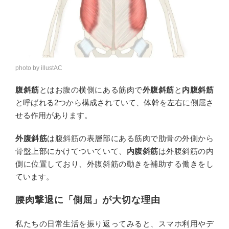
photo by illustAC
腹斜筋
とはお腹の横側にある筋肉で
外腹斜筋
と
内腹斜筋
と呼ばれる2つから構成されていて、体幹を左右に側屈さ
せる作用があります。
外腹斜筋
は腹斜筋の表層部にある筋肉で肋骨の外側から
骨盤上部にかけてついていて、
内腹斜筋
は外腹斜筋の内
側に位置しており、外腹斜筋の動きを補助する働きをし
ています。
腰肉撃退に「側屈」が大切な理由
私たちの日常生活を振り返ってみると、スマホ利用やデ