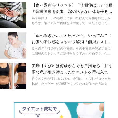
普段行っている「側屈」正しいやり方でやればさらに効
【食べ過ぎをリセット】「体側伸ばし」で腸
果がアップしますので、今回はより効果的にストレッチ
の蠕動運動を促進、溜め込まない体を作る
するポイントをご紹介します。
「座位の側屈」
年末年始は、いつも以上に食べて飲んで胃腸を酷使しが
ちです。疲れ気味の内臓を活性化して、重たくなった体
をリセットする簡単ワークを、ヨガ講師の吉本憲太郎先
生がレクチャーします。余分なものをデトックスして軽
「食べ過ぎた…」と思ったら、やってみて！
やかに新年をスタートしましょう。
お腹の不快感をスッキリ解消「側屈」ストレ
ッチ
食べ過ぎた後の腹部の不快感。その不快感を解消するに
は側屈のストレッチが気持ち良くておすすめです。今回
は側屈ストレッチをお勧めする理由と、簡単なやり方を
ご紹介します。
実録【くびれは何歳からでも目指せる！】寸
胴な私が引き締まったウエストを手に入れた
側屈ストレッチ
多くの女性が憧れるくびれ。今回は、くびれゼロだった
私が、たった一つの運動だけでくびれを作った方法をお
伝えします。