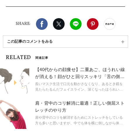
骨格矯正の要素を取り入れたボディメイクヨガとマ
インドフルネス瞑想を掛け合わせた【ナチュラルボ
ディメイクヨガ】を考案。心と身体を両方バランス
Facebook
X（旧twitter）
LINE
Pinterest
noteで
よく整え、しなやかな「自分軸」を育み、自分らし
SHARE:
く生きる方法を発信している。オンラインや都内ス
タジオを中心に活動中。
この記事のコメントをみる
RELATED
関連記事
【40代からの顔痩せ】二重あご、ほうれい線
が消える！顔がひと回りスッキリ「舌の側屈
ストレッチ」
長いマスク生活で口元を動かさなくなり、あるとき鏡を
見たらたるんだフェイスライン、深くなったほうれい線
に愕然……。そんな経験はありませんか？舌を意識的に
動かすと美容面だけでなく、咀嚼・嚥下機能の低下を予
肩・背中のコリ解消に最適！正しい側屈スト
防できて健康面でも効果あり。ヨガインストラクターの
レッチのやり方
美都くらら先生が教える「舌トレ」を、エイジングが気
になり始める40代から毎日実践してみましょう。
肩や背中のコリを解消するためにストレッチをしている
方も多いと思いますが、中でも体を横に倒しながら体を
伸ばす「側屈」をやっている方もいるかもしれません。