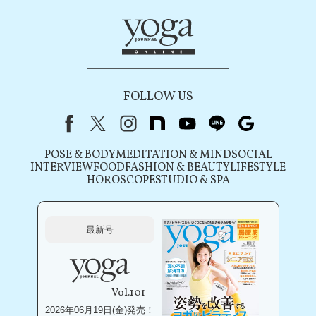
FOLLOW US
Facebook
X（旧Twitter）
instagram
note
youtube
line
Google
POSE & BODY
MEDITATION & MIND
SOCIAL
INTERVIEW
FOOD
FASHION & BEAUTY
LIFESTYLE
HOROSCOPE
STUDIO & SPA
最新号
Vol.101
2026年06月19日(金)発売！