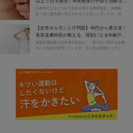
以上で15％急増！帯状疱疹の予防と治療法を
医師が解説
中高年になるにつれて発症が増える帯状疱疹。治療後、
長く続く慢性痛に悩まされる人も多いと言います。50歳
以上で急増する傾向にある帯状疱疹の予防と最新の治療
法について、大阪なんばクリニックの森本昌宏院長にお
【女性ホルモンと汗問題】40代から要注意！
話をお聞きしました。
美容皮膚科医が教える、深刻になる年齢汗の
対処法
美容皮膚科医の吉木伸子先生は、「多汗症に関する皮膚
科への相談が急増しています。見た目の問題だけでな
く、べたつき、かゆみなども引き起こします。暑いとき
だけでなく、ちょっとした緊張でも多量の発汗を起こ
し、日常生活に支障が出ている人も増えています。部位
は手足、ワキのほか、全身という人もいます。かきたく
ない時に汗が出て困る、汗が出すぎて恥ずかしいと思う
とその緊張でさらに汗が止まらなくなる、という訴えが
目立ちます」特に40代以上の年齢汗の相談が多いそうで
す。暑い季節に覚えておきたい、年齢汗の対策を吉木伸
子先生に教えてもらいました。