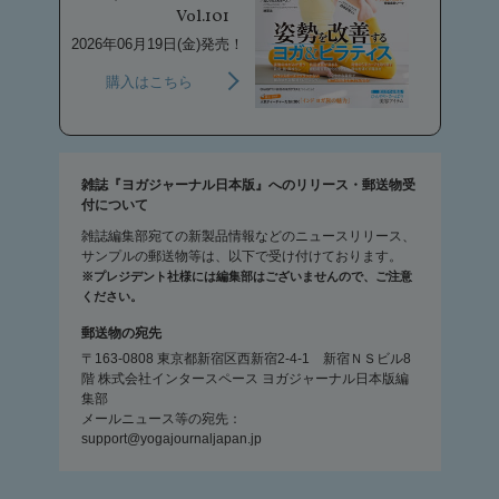
Vol.101
2026年06月19日(金)発売！
購入はこちら
雑誌『ヨガジャーナル日本版』へのリリース・郵送物受
付について
雑誌編集部宛ての新製品情報などのニュースリリース、
サンプルの郵送物等は、以下で受け付けております。
※プレジデント社様には編集部はございませんので、ご注意
ください。
郵送物の宛先
〒163-0808 東京都新宿区西新宿2-4-1 新宿ＮＳビル8
階 株式会社インタースペース ヨガジャーナル日本版編
集部
メールニュース等の宛先：
support@yogajournaljapan.jp