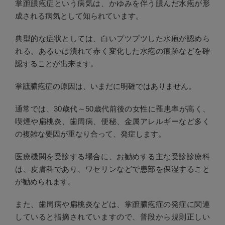
掌蹠膿疱症という病気は、かゆみを伴う膿んだ水疱が形
成される病気として知られています。
典型的な症状としては、白いプツプツした水疱が認めら
れる、あるいは潰れて赤く変化した水疱の痕跡などを確
認することが出来ます。
掌蹠膿疱症の原因は、いまだに明確ではありません。
通常では、30歳代～50歳代前後の女性に罹患率が高く、
喫煙や扁桃炎、歯周病、便秘、金属アレルギーなど多く
の複雑な要因が重なり合って、発症します。
医療機関を受診する場合に、お勧めする主な受診診療科
は、皮膚科であり、ワセリンなどで患部を保湿すること
が勧められます。
また、歯周病や扁桃炎などは、掌蹠膿疱症の発症に関連
していると指摘されていますので、普段から規則正しい