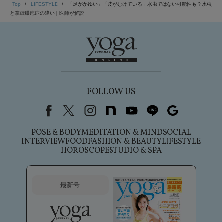
Top
LIFESTYLE
「足がかゆい」「皮がむけている」水虫ではない可能性も？水虫
と掌蹠膿疱症の違い｜医師が解説
FOLLOW US
Facebook
X（旧Twitter）
instagram
note
youtube
line
Google
POSE & BODY
MEDITATION & MIND
SOCIAL
INTERVIEW
FOOD
FASHION & BEAUTY
LIFESTYLE
HOROSCOPE
STUDIO & SPA
最新号