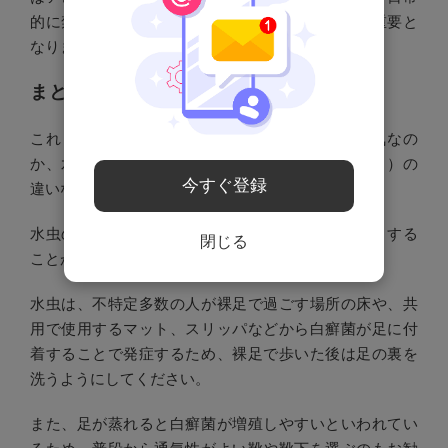
的に禁煙する等の生活習慣改善を実践することが重要と
なります。
まとめ
これまで、水虫や掌蹠膿疱症とはどのような病気なの
か、水虫と掌蹠膿疱症（しょうせきのうほうしょう）の
今すぐ登録
違いなどを中心に解説してきました。
水虫の予防には白癬菌が足に長期間付着しないようする
閉じる
ことが有効です。
水虫は、不特定多数の人が裸足で過ごす場所の床や、共
用で使用するマット、スリッパなどから白癬菌が足に付
着することで発症するため、裸足で歩いた後は足の裏を
洗うようにしてください。
また、足が蒸れると白癬菌が増殖しやすいといわれてい