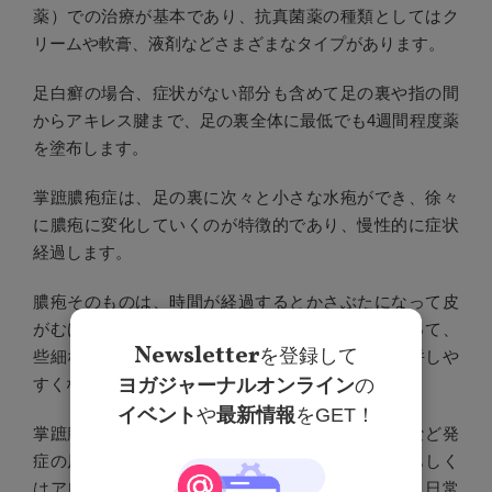
薬）での治療が基本であり、抗真菌薬の種類としてはク
リームや軟膏、液剤などさまざまなタイプがあります。
足白癬の場合、症状がない部分も含めて足の裏や指の間
からアキレス腱まで、足の裏全体に最低でも4週間程度薬
を塗布します。
掌蹠膿疱症は、足の裏に次々と小さな水疱ができ、徐々
に膿疱に変化していくのが特徴的であり、慢性的に症状
経過します。
膿疱そのものは、時間が経過するとかさぶたになって皮
がむけていき、悪化すると足の裏の皮膚が赤くなって、
Newsletter
を登録して
些細な刺激でひび割れが起こるなど痛み症状を合併しや
すくなります。
ヨガジャーナルオンライン
の
イベント
や
最新情報
をGET！
掌蹠膿疱症に対する治療としては、扁桃炎や虫歯など発
症の原因となっている感染性疾患の根本的治療、もしく
はアレルギーを引き起こす金属との接触を避ける、日常