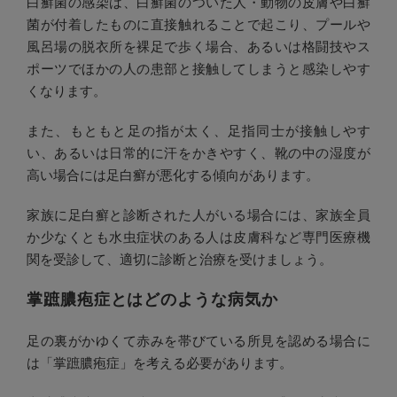
白癬菌の感染は、白癬菌のついた人・動物の皮膚や白癬
菌が付着したものに直接触れることで起こり、プールや
風呂場の脱衣所を裸足で歩く場合、あるいは格闘技やス
ポーツでほかの人の患部と接触してしまうと感染しやす
くなります。
また、もともと足の指が太く、足指同士が接触しやす
い、あるいは日常的に汗をかきやすく、靴の中の湿度が
高い場合には足白癬が悪化する傾向があります。
家族に足白癬と診断された人がいる場合には、家族全員
か少なくとも水虫症状のある人は皮膚科など専門医療機
関を受診して、適切に診断と治療を受けましょう。
掌蹠膿疱症とはどのような病気か
足の裏がかゆくて赤みを帯びている所見を認める場合に
は「掌蹠膿疱症」を考える必要があります。