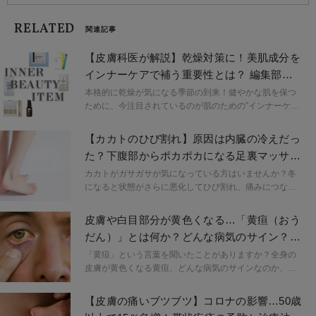
RELATED
関連記事
【皮膚科医が解説】乾燥対策に！美肌成分を
インナーケアで補う重要性とは？ 編集部厳
選アイテムも紹介
本格的に乾燥が気になる季節の到来！健やかな肌を保つ
ために、今注目されているのが肌のための”インナーケ
ア”。身体の中からケアする重要性について、ウォブクリ
ニック中目黒 総院長 髙瀬聡子先生に伺いました。編集部
【カカトのひび割れ】原因は内臓の冷えだっ
厳選アイテムもぜひチェックしてみてくださいね。
た？下腹部からポカポカになる足裏マッサー
ジ
カカトがガサガサが気になっている方はいませんか？冬
になると状態がさらに悪化してひび割れ、痛みにつなが
ることも。カカトのガサガサは、実は皮膚の乾燥ではな
く体の内側からの冷えのサインかもしれません。
皮膚や白目部分が黄色くなる…「黄疸（おう
だん）」とは何か？どんな病気のサイン？医
師が解説
「黄疸」という言葉を聞いたことがありますか？全身の
皮膚が黄色くなる黄疸、どんな病気のサインなのか、医
師が解説します。
【皮膚の痛いブツブツ】コロナの影響…50歳