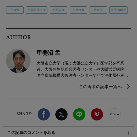
水虫
掌蹠膿疱症
感染症
足白癬
水疱
医師解説
AUTHOR
甲斐沼 孟
大阪市立大学（現：大阪公立大学）医学部を卒業
後、大阪急性期総合医療センターや大阪労災病院、
国立病院機構大阪医療センターなどで消化器外科
医・心臓血管外科医として修練を積み、その後国家
この著者の記事一覧へ
公務員共済組合連合会大手前病院救急科医長として
地域医療に尽力。2023年4月より上場企業 産業医と
して勤務。これまでに数々の医学論文執筆や医療記
事監修など多角的な視点で医療活動を積極的に実践
Facebook
X（旧twitter）
LINE
Pinterest
noteで
している。
SHARE:
この記事のコメントをみる