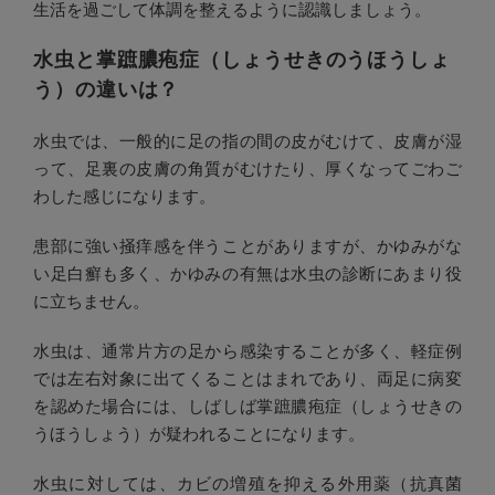
生活を過ごして体調を整えるように認識しましょう。
水虫と掌蹠膿疱症（しょうせきのうほうしょ
う）の違いは？
水虫では、一般的に足の指の間の皮がむけて、皮膚が湿
って、足裏の皮膚の角質がむけたり、厚くなってごわご
わした感じになります。
患部に強い掻痒感を伴うことがありますが、かゆみがな
い足白癬も多く、かゆみの有無は水虫の診断にあまり役
に立ちません。
水虫は、通常片方の足から感染することが多く、軽症例
では左右対象に出てくることはまれであり、両足に病変
を認めた場合には、しばしば掌蹠膿疱症（しょうせきの
うほうしょう）が疑われることになります。
水虫に対しては、カビの増殖を抑える外用薬（抗真菌