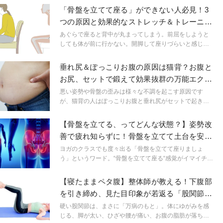
「骨盤を立てて座る」ができない人必見！3
つの原因と効果的なストレッチ＆トレーニン
グ
あぐらで座ると背中が丸まってしまう。前屈をしようと
しても体が前に行かない。開脚して座りづらいと感じて
いる人は、骨盤が後ろに倒れてしまっていて「骨盤を立
てる」ことができていないのかもしれません。骨盤を立
垂れ尻＆ぽっこりお腹の原因は猫背？お腹と
てられない原因と対策を徹底解剖します！
お尻、セットで鍛えて効果抜群の万能エクサ
サイズ
悪い姿勢や骨盤の歪みは様々な不調を起こす原因です
が、猫背の人はぽっこりお腹と垂れ尻がセットで起きや
すくなってしまいます。それを改善するのもセットで鍛
えられるエクササイズがお勧めです。今回は椅子を使っ
【骨盤を立てる、ってどんな状態？】姿勢改
た万能エクササイズのご紹介です。
善で疲れ知らずに！骨盤を立てて土台を安定
させる簡単ワーク
ヨガのクラスでも度々出る「骨盤を立てて座りましょ
う」というワード。“骨盤を立てて座る“感覚がイマイチわ
からないという方や、すぐに背中を丸めて座りたくなっ
てしまう方も少なくないと思います。今回は、骨盤を立
【寝たままペタ腹】整体師が教える！下腹部
てて座る方法とその姿勢を保つために必要な身体のポイ
を引き締め、見た目印象が若返る「股関節ほ
ントをご紹介します。今すぐ実践できる内容なので、是
ぐし」
非参考にしてみてくださいね。
硬い股関節は、まさに「万病のもと」。体にゆがみを感
じる、脚が太い、ひざや腰が痛い、お腹の脂肪が落ちな