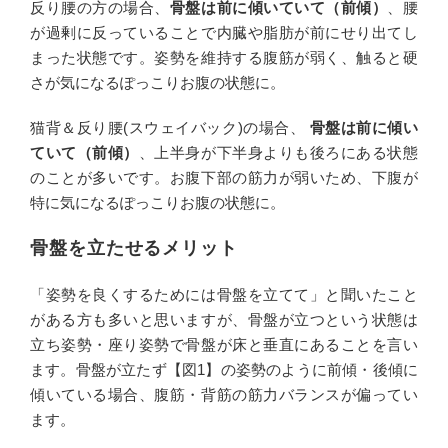
反り腰の方の場合、
骨盤は前に傾いていて（前傾）
、腰
が過剰に反っていることで内臓や脂肪が前にせり出てし
まった状態です。姿勢を維持する腹筋が弱く、触ると硬
さが気になるぽっこりお腹の状態に。
猫背＆反り腰(スウェイバック)の場合、
骨盤は前に傾い
ていて（前傾）
、上半身が下半身よりも後ろにある状態
のことが多いです。お腹下部の筋力が弱いため、下腹が
特に気になるぽっこりお腹の状態に。
骨盤を立たせるメリット
「姿勢を良くするためには骨盤を立てて」と聞いたこと
がある方も多いと思いますが、骨盤が立つという状態は
立ち姿勢・座り姿勢で骨盤が床と垂直にあることを言い
ます。骨盤が立たず【図1】の姿勢のように前傾・後傾に
傾いている場合、腹筋・背筋の筋力バランスが偏ってい
ます。