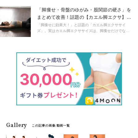
い、首が前に出ている…。こうしたボディラインの悩み
や不調の原因は、もとをただすとそのほとんどが股関節
「脚痩せ・骨盤のゆがみ・股関節の硬さ」を
の動きの偏りにあります。今回は、1万2000人以上の体
まとめて改善！話題の【カエル脚エクサ】の
の悩みに向き合ってきた骨盤矯正パーソナルトレーナ
やり方
ー・整体師Naokoさんの著書『寝たままペタ腹！股関節
「脚痩せに効果大！」と話題の「カエル脚エクササイ
ほぐし』（主婦の友社）より、股関節を伸ばしたり回し
ズ」。実はカエル脚エクササイズは、脚痩せだけでなく
たりしながら硬い股関節をケア、気になるところを引き
骨盤のゆがみ調整や股関節の可動域を広げるなど、メリ
締める簡単トレーニングをご紹介します。
ットがたくさん。寝ながら簡単にできるので、運動が苦
手な人でも続けられます。
Gallery
この記事の画像/動画一覧