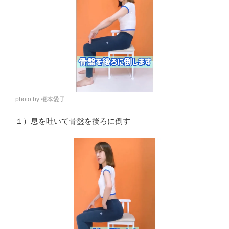
photo by 榎本愛子
１）息を吐いて骨盤を後ろに倒す