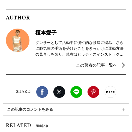
AUTHOR
榎本愛子
ダンサーとして活動中に慢性的な腰痛に悩み、さら
に肺気胸の手術を受けたことをきっかけに運動方法
の見直しを図り、現在はピラティスインストラクタ
ー／くびれダンストレーナーとして活動。10年後・
この著者の記事一覧へ
20年後の将来も、好きなことを好きでい続けるため
の運動術を伝えている。資格:STOTT PILATES
Matwork /NY Luigi's Jazz Centre 公認 /バレトンソー
ルシンセシス /サウナ・スパ健康アドバイザー
Facebook
X（旧twitter）
LINE
Pinterest
noteで
SHARE:
この記事のコメントをみる
RELATED
関連記事