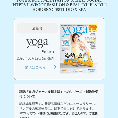
POSE & BODY
MEDITATION & MIND
SOCIAL
INTERVIEW
FOOD
FASHION & BEAUTY
LIFESTYLE
HOROSCOPE
STUDIO & SPA
最新号
Vol.101
2026年06月19日(金)発売！
購入はこちら
雑誌『ヨガジャーナル日本版』へのリリース・郵送物受
付について
雑誌編集部宛ての新製品情報などのニュースリリース、
サンプルの郵送物等は、以下で受け付けております。
※プレジデント社様には編集部はございませんので、ご注意
ください。