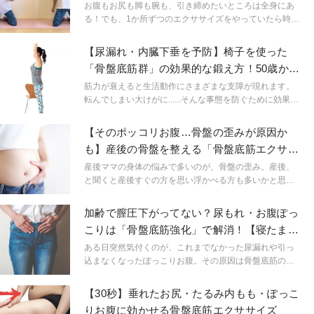
サイズ
お腹もお尻も脚も腕も、引き締めたいところは全身にあ
る！でも、1か所ずつのエクササイズをやっていたら時間
が足りないですよね。1回のエクササイズでなるべく多く
の筋肉にアプローチできる時短エクサ、今回はお尻周り
【尿漏れ・内臓下垂を予防】椅子を使った
と二の腕にフォーカスします！
「骨盤底筋群」の効果的な鍛え方！50歳から
の筋力UPヨガ
筋力が衰えると生活動作にさまざまな支障が現れます。
転んでしまい大けがに......そんな事態を防ぐために効果的
なのが今回紹介するヨガポーズをアレンジした筋力UPヨ
ガ。健康で動ける体を維持するために今すぐ始めましょ
【そのポッコリお腹…骨盤の歪みが原因か
う!
も】産後の骨盤を整える「骨盤底筋エクササ
イズ」
産後ママの身体の悩みで多いのが、骨盤の歪み。産後、
と聞くと産後すぐの方を思い浮かべる方も多いかと思い
ますが、産後はいつまで経っても産後です。妊娠中から
子育ての期間で崩れた姿勢を整えましょう。
加齢で膣圧下がってない？尿もれ・お腹ぽっ
こりは「骨盤底筋強化」で解消！【寝たまま
骨盤底筋トレ】
ある日突然気付くのが、これまでなかった尿漏れや引っ
込まなくなったぽっこりお腹。その原因は骨盤底筋のダ
メージ、筋力低下かもしれません。寝たまま５分ででき
る呼吸やエクササイズで体を整えて、不安の無い日々を
【30秒】垂れたお尻・たるみ内もも・ぽっこ
過ごしましょう。
りお腹に効かせる骨盤底筋エクササイズ