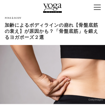
POSE & BODY
加齢によるボディラインの崩れ【骨盤底筋
の衰え】が原因かも？「骨盤底筋」を鍛え
るヨガポーズ２選
GettyImages