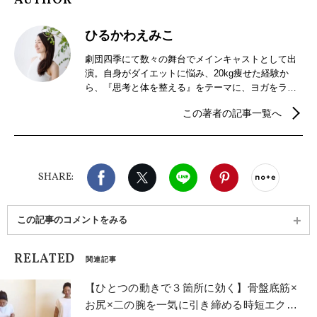
AUTHOR
ひるかわえみこ
劇団四季にて数々の舞台でメインキャストとして出
演。自身がダイエットに悩み、20kg痩せた経験か
ら、『思考と体を整える』をテーマに、ヨガをライ
フスタイルに取り入れる方法を発信中。
この著者の記事一覧へ
Facebook
X（旧twitter）
LINE
Pinterest
noteで
SHARE:
この記事のコメントをみる
RELATED
関連記事
【ひとつの動きで３箇所に効く】骨盤底筋×
お尻×二の腕を一気に引き締める時短エクサ