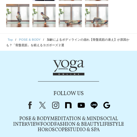
Top
POSE & BODY
加齢によるボディラインの崩れ【骨盤底筋の衰え】が原因か
も？「骨盤底筋」を鍛えるヨガポーズ２選
FOLLOW US
Facebook
X（旧Twitter）
instagram
note
youtube
line
Google
POSE & BODY
MEDITATION & MIND
SOCIAL
INTERVIEW
FOOD
FASHION & BEAUTY
LIFESTYLE
HOROSCOPE
STUDIO & SPA