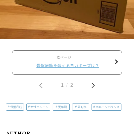
次ページ
骨盤底筋を鍛えるヨガポーズは？
1
2
/
骨盤底筋
女性ホルモン
更年期
尿もれ
ホルモンバランス